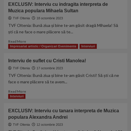
Furtuna
Exclusiv:
EXCLUSIV: Interviu cu indragita interpreta de
Interviu
Muzica populara Mihaela Sultan
de
suflet
TVF Oltenia
18 octombrie 2023
cu
TVF Oltenia: Bună ziua și bine te-am găsit dragă Mihaela! Să
Gabi
ști că ne face o mare plăcere să te...
Pîrnau
!
Read
Read More
more
Impresariat artistic / Organizari Evenimente
Interviuri
about
EXCLUSIV:
Interviu de suflet cu Cristi Manolea!
Interviu
cu
TVF Oltenia
17 octombrie 2023
indragita
TVF Oltenia: Bună ziua și bine te-am găsit Cristi! Să ști că ne
interpreta
face o mare plăcere să te avem...
de
Muzica
Read
Read More
populara
more
Interviuri
Mihaela
about
Sultan
Interviu
EXCLUSIV: Interviu cu tanara interpreta de Muzica
de
populara Alexandra Andrei
suflet
cu
TVF Oltenia
12 octombrie 2023
Cristi