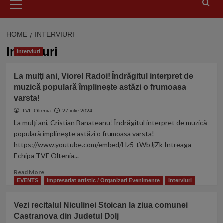
Menu
HOME
INTERVIURI
Interviuri
Interviuri
La mulţi ani, Viorel Radoi! Îndrăgitul interpret de
muzică populară împlineşte astăzi o frumoasa
varsta!
TVF Oltenia
27 iulie 2024
La mulţi ani, Cristian Banateanu! Îndrăgitul interpret de muzică
populară împlineşte astăzi o frumoasa varsta!
https://www.youtube.com/embed/Hz5-tWbJjZk Intreaga
Echipa TVF Oltenia...
Read
Read More
more
EVENTS
Impresariat artistic / Organizari Evenimente
Interviuri
about
La
Vezi recitalul Niculinei Stoican la ziua comunei
mulţi
Castranova din Judetul Dolj
ani,