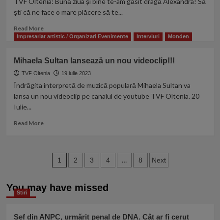
TVF Oltenia: Bună ziua și bine te-am găsit dragă Alexandra! Să
Manolea!
ști că ne face o mare plăcere să te...
Read
Read More
more
Impresariat artistic / Organizari Evenimente
Interviuri
Monden
about
EXCLUSIV:
Mihaela Sultan lansează un nou videoclip!!!
Interviu
cu
TVF Oltenia
19 iulie 2023
tanara
Îndrăgita interpretă de muzică populară Mihaela Sultan va
interpreta
lansa un nou videoclip pe canalul de youtube TVF Oltenia. 20
de
Iulie...
Muzica
populara
Read
Read More
Alexandra
more
Andrei
about
Mihaela
Paginație
Sultan
1
…
2
3
4
8
Next
lansează
articole
un
You may have missed
nou
Stiri
videoclip!!!
Șef din ANPC, urmărit penal de DNA. Cât ar fi cerut