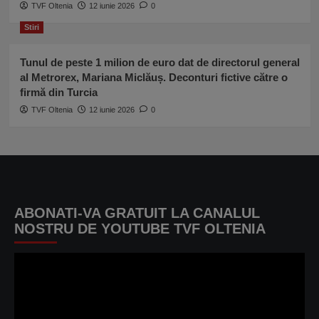
TVF Oltenia
12 iunie 2026
0
Stiri
Tunul de peste 1 milion de euro dat de directorul general
al Metrorex, Mariana Miclăuș. Deconturi fictive către o
firmă din Turcia
TVF Oltenia
12 iunie 2026
0
ABONATI-VA GRATUIT LA CANALUL
NOSTRU DE YOUTUBE TVF OLTENIA
Player
video