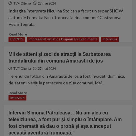
Viorel
TVF Oltenia
27 mai 2024
Radoi!
Indragita interpreta Niculina Stoican a facut un super SHOW
Îndrăgitul
alaturi de Formatia Nicu Troncea la ziua comunei Castranova
interpret
Vezi integral...
de
muzică
Read
Read More
populară
more
EVENTS
Impresariat artistic / Organizari Evenimente
Interviuri
împlineşte
about
astăzi
Vezi
Mii de săteni şi zeci de atracţii la Sarbatoarea
o
recitalul
frumoasa
trandafirului din comuna Amarastii de jos
Niculinei
varsta!
Stoican
TVF Oltenia
27 mai 2024
la
Terenul de fotbal din Amarastii de jos a fost invadat, duminica,
ziua
de sătenii veniţi la petrecere de ziua comunei. Mai...
comunei
Castranova
Read
Read More
din
more
Interviuri
Judetul
about
Dolj
Mii
Interviu Simona Pătruleasa: „Nu am ales eu
de
televiziunea, a fost pur și simplu o întâmplare. Am
săteni
fost chemată să dau o probă și așa a început
şi
zeci
această aventură frumoasă.”