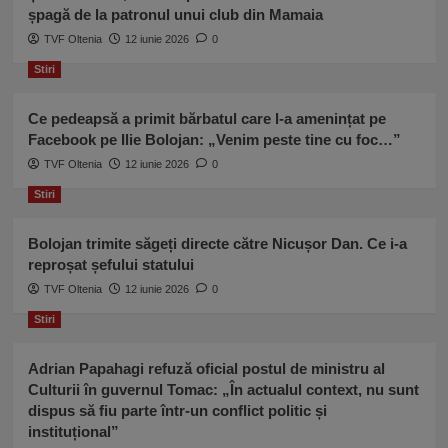
șpagă de la patronul unui club din Mamaia
TVF Oltenia
12 iunie 2026
0
Stiri
Ce pedeapsă a primit bărbatul care l-a amenințat pe
Facebook pe Ilie Bolojan: „Venim peste tine cu foc…”
TVF Oltenia
12 iunie 2026
0
Stiri
Bolojan trimite săgeți directe către Nicușor Dan. Ce i-a
reproșat șefului statului
TVF Oltenia
12 iunie 2026
0
Stiri
Adrian Papahagi refuză oficial postul de ministru al
Culturii în guvernul Tomac: „În actualul context, nu sunt
dispus să fiu parte într-un conflict politic și
instituțional”