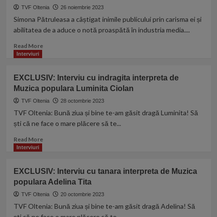
de
TVF Oltenia
26 noiembrie 2023
atracţii
Simona Pătruleasa a câștigat inimile publicului prin carisma ei și
la
abilitatea de a aduce o notă proaspătă în industria media....
Sarbatoarea
trandafirului
Read
Read More
din
more
Interviuri
comuna
about
Amarastii
Interviu
de
EXCLUSIV: Interviu cu indragita interpreta de
Simona
jos
Muzica populara Luminita Ciolan
Pătruleasa:
„Nu
TVF Oltenia
28 octombrie 2023
am
TVF Oltenia: Bună ziua și bine te-am găsit dragă Luminita! Să
ales
ști că ne face o mare plăcere să te...
eu
televiziunea,
Read
Read More
a
more
Interviuri
fost
about
pur
EXCLUSIV:
EXCLUSIV: Interviu cu tanara interpreta de Muzica
și
Interviu
populara Adelina Tita
simplu
cu
o
indragita
TVF Oltenia
20 octombrie 2023
întâmplare.
interpreta
TVF Oltenia: Bună ziua și bine te-am găsit dragă Adelina! Să
Am
de
ști că ne face o mare plăcere să te...