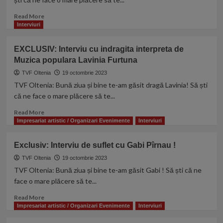
fost
Muzica
chemată
populara
Read
Read More
să
Luminita
more
Interviuri
dau
Ciolan
about
o
EXCLUSIV:
EXCLUSIV: Interviu cu indragita interpreta de
probă
Interviu
și
Muzica populara Lavinia Furtuna
cu
așa
tanara
TVF Oltenia
19 octombrie 2023
a
interpreta
TVF Oltenia: Bună ziua și bine te-am găsit dragă Lavinia! Să ști
început
de
că ne face o mare plăcere să te...
această
Muzica
aventură
populara
Read
Read More
frumoasă.”
Adelina
more
Impresariat artistic / Organizari Evenimente
Interviuri
Tita
about
EXCLUSIV:
Exclusiv: Interviu de suflet cu Gabi Pîrnau !
Interviu
cu
TVF Oltenia
19 octombrie 2023
indragita
TVF Oltenia: Bună ziua și bine te-am găsit Gabi ! Să ști că ne
interpreta
face o mare plăcere să te...
de
Muzica
Read
Read More
populara
more
Impresariat artistic / Organizari Evenimente
Interviuri
Lavinia
about