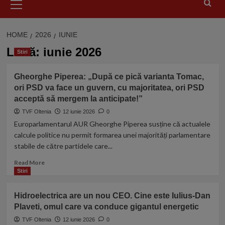
Menu
HOME
2026
IUNIE
Lună:
iunie 2026
Stiri
Gheorghe Piperea: „După ce pică varianta Tomac,
ori PSD va face un guvern, cu majoritatea, ori PSD
acceptă să mergem la anticipate!”
TVF Oltenia
12 iunie 2026
0
Europarlamentarul AUR Gheorghe Piperea susține că actualele
calcule politice nu permit formarea unei majorități parlamentare
stabile de către partidele care...
Read
Read More
more
Stiri
about
Gheorghe
Hidroelectrica are un nou CEO. Cine este Iulius-Dan
Piperea:
Plaveti, omul care va conduce gigantul energetic
„După
ce
TVF Oltenia
12 iunie 2026
0