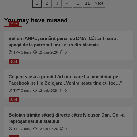
Paginație
incendiare
1
…
2
3
4
11
Next
din
articole
ședința
You may have missed
PNL,
Stiri
acuzații
de
fascism.
Șef din ANPC, urmărit penal de DNA. Cât ar fi cerut
Bolojan
șpagă de la patronul unui club din Mamaia
blochează
TVF Oltenia
12 iunie 2026
0
Guvernul
Tomac
Stiri
ca
să
Ce pedeapsă a primit bărbatul care l-a amenințat pe
rămână
Facebook pe Ilie Bolojan: „Venim peste tine cu foc…”
în
funcție
TVF Oltenia
12 iunie 2026
0
Stiri
Bolojan trimite săgeți directe către Nicușor Dan. Ce i-a
reproșat șefului statului
TVF Oltenia
12 iunie 2026
0