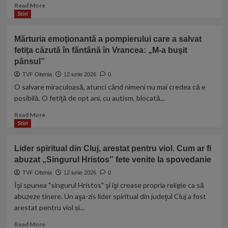
și
Read
Read More
gazele.
more
Stiri
Teheranul:
about
Va
„Te
Mărturia emoţionantă a pompierului care a salvat
fi
ardem
iad
fetiţa căzută în fântână în Vrancea: „M-a buşit
ca
pentru
pânsul”
pe
SUA
porc”.
TVF Oltenia
12 iunie 2026
0
Ce
O salvare miraculoasă, atunci când nimeni nu mai credea că e
pedeapsă
posibilă. O fetiţă de opt ani, cu autism, blocată...
a
primit
Read
Read More
bărbatul
more
Stiri
care
about
l-
Mărturia
Lider spiritual din Cluj, arestat pentru viol. Cum ar fi
a
emoţionantă
ameninţat
abuzat „Singurul Hristos” fete venite la spovedanie
a
pe
pompierului
TVF Oltenia
12 iunie 2026
0
Bolojan
care
Îşi spunea "singurul Hristos" şi îşi crease propria religie ca să
pe
a
abuzeze tinere. Un aşa-zis lider spiritual din judeţul Cluj a fost
Facebook
salvat
arestat pentru viol și...
fetiţa
căzută
Read
Read More