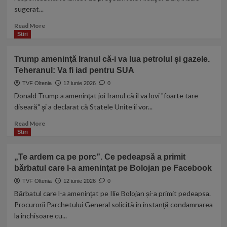
nu
sugerat...
voteze
Guvernul
Read
Read More
Tomac,
more
Stiri
dacă
about
nici
Bolojan:
Trump ameninţă Iranul că-i va lua petrolul și gazele.
PNL,
Era
USR
Teheranul: Va fi iad pentru SUA
bine
şi
ca
TVF Oltenia
12 iunie 2026
0
UDMR
Nicuşor
Donald Trump a ameninţat joi Iranul că îl va lovi "foarte tare
nu-
Dan
diseară" şi a declarat că Statele Unite îi vor...
l
să
votează
facă
Read
Read More
apel
more
Stiri
la
about
responsabilitate
Trump
„Te ardem ca pe porc”. Ce pedeapsă a primit
înainte
ameninţă
bărbatul care l-a ameninţat pe Bolojan pe Facebook
de
Iranul
moţiunea
că-
TVF Oltenia
12 iunie 2026
0
de
i
Bărbatul care l-a amenințat pe Ilie Bolojan și-a primit pedeapsa.
cenzură
va
Procurorii Parchetului General solicită în instanţă condamnarea
lua
la închisoare cu...
petrolul