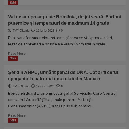
în
more
Stiri
fântână
about
în
Lider
Val de aer polar peste România, de joi seară. Furtuni
Vrancea:
spiritual
„M-
puternice şi temperaturi de maximum 14 grade
din
a
Cluj,
TVF Oltenia
12 iunie 2026
0
buşit
arestat
Este vara fenomenelor extreme şi ceea ce vă spuneam ieri,
pânsul”
pentru
legat de schimbările bruşte ale vremii, vom trăi în orele...
viol.
Cum
Read
Read More
ar
more
Stiri
fi
about
abuzat
Val
Șef din ANPC, urmărit penal de DNA. Cât ar fi cerut
„Singurul
de
șpagă de la patronul unui club din Mamaia
Hristos”
aer
fete
polar
TVF Oltenia
12 iunie 2026
0
venite
peste
Bogdan-Eduard Dragomirescu, șef al Serviciului Corp Control
la
România,
din cadrul Autorității Naționale pentru Protecția
spovedanie
de
Consumatorilor (ANPC), a fost pus sub control...
joi
seară.
Read
Read More
Furtuni
more
Stiri
puternice
about