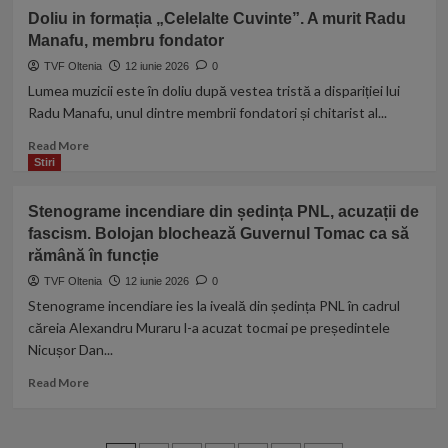
şi
Șef
Doliu in formația „Celelalte Cuvinte”. A murit Radu
temperaturi
din
de
Manafu, membru fondator
ANPC,
maximum
urmărit
TVF Oltenia
12 iunie 2026
0
14
penal
Lumea muzicii este în doliu după vestea tristă a dispariției lui
grade
de
Radu Manafu, unul dintre membrii fondatori și chitarist al...
DNA.
Cât
Read
Read More
ar
more
Stiri
fi
about
cerut
Doliu
Stenograme incendiare din ședința PNL, acuzații de
șpagă
in
fascism. Bolojan blochează Guvernul Tomac ca să
de
formația
la
rămână în funcție
„Celelalte
patronul
Cuvinte”.
TVF Oltenia
12 iunie 2026
0
unui
A
Stenograme incendiare ies la iveală din ședința PNL în cadrul
club
murit
căreia Alexandru Muraru l-a acuzat tocmai pe președintele
din
Radu
Nicușor Dan...
Mamaia
Manafu,
membru
Read
Read More
fondator
more
about
Stenograme