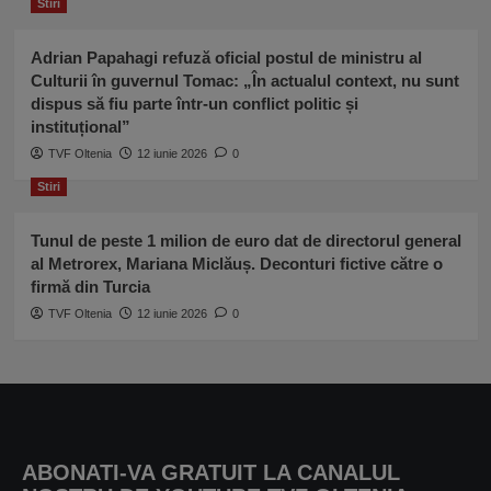
Stiri
Adrian Papahagi refuză oficial postul de ministru al
Culturii în guvernul Tomac: „În actualul context, nu sunt
dispus să fiu parte într-un conflict politic și
instituțional”
TVF Oltenia
12 iunie 2026
0
Stiri
Tunul de peste 1 milion de euro dat de directorul general
al Metrorex, Mariana Miclăuș. Deconturi fictive către o
firmă din Turcia
TVF Oltenia
12 iunie 2026
0
ABONATI-VA GRATUIT LA CANALUL