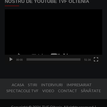
NOSTRU DE YOUTUBE TVF OLTENIA
Player
video
00:00
51:16
ACASA
STIRI
INTERVIURI
IMPRESARIAT
SPECTACOLE TVF
VIDEO
CONTACT
SĂNĂTATE
Copyright © 2026 TVF Oltenia. All rights reserved.
|