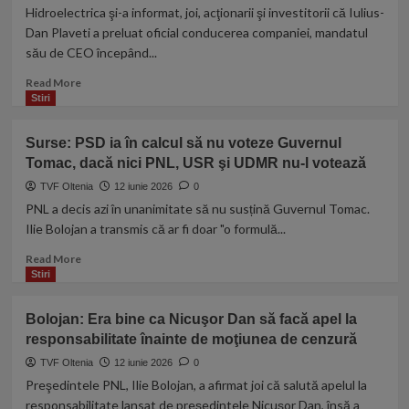
pică
Hidroelectrica şi-a informat, joi, acţionarii şi investitorii că Iulius-
varianta
Dan Plaveti a preluat oficial conducerea companiei, mandatul
Tomac,
său de CEO începând...
ori
PSD
Read
Read More
va
more
Stiri
face
about
un
Hidroelectrica
Surse: PSD ia în calcul să nu voteze Guvernul
guvern,
are
cu
Tomac, dacă nici PNL, USR şi UDMR nu-l votează
un
majoritatea,
nou
TVF Oltenia
12 iunie 2026
0
ori
CEO.
PNL a decis azi în unanimitate să nu susțină Guvernul Tomac.
PSD
Cine
Ilie Bolojan a transmis că ar fi doar "o formulă...
acceptă
este
să
Iulius-
Read
Read More
mergem
Dan
more
Stiri
la
Plaveti,
about
anticipate!”
omul
Surse:
Bolojan: Era bine ca Nicuşor Dan să facă apel la
care
PSD
responsabilitate înainte de moţiunea de cenzură
va
ia
conduce
în
TVF Oltenia
12 iunie 2026
0
gigantul
calcul
Preşedintele PNL, Ilie Bolojan, a afirmat joi că salută apelul la
energetic
să
responsabilitate lansat de preşedintele Nicuşor Dan, însă a