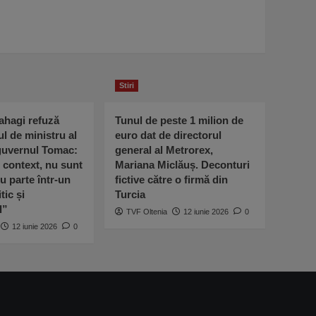
Stiri
ahagi refuză
Tunul de peste 1 milion de
ul de ministru al
euro dat de directorul
 guvernul Tomac:
general al Metrorex,
l context, nu sunt
Mariana Miclăuș. Deconturi
u parte într-un
fictive către o firmă din
tic și
Turcia
l”
TVF Oltenia
12 iunie 2026
0
12 iunie 2026
0