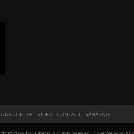
ECTACOLE TVF
VIDEO
CONTACT
SĂNĂTATE
ght © 2026 TVF Oltenia. All rights reserved.
|
CoverNews
by AF 