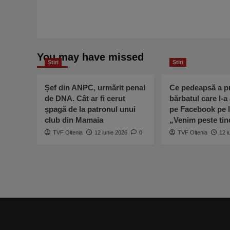
You may have missed
Stiri
Stiri
Șef din ANPC, urmărit penal
Ce pedeapsă a pr
de DNA. Cât ar fi cerut
bărbatul care l-a
șpagă de la patronul unui
pe Facebook pe I
club din Mamaia
„Venim peste ti
TVF Oltenia
12 iunie 2026
0
TVF Oltenia
12 i