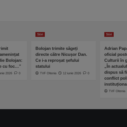
Stiri
Stiri
imit
Bolojan trimite săgeți
Adrian Pap
 amenințat
directe către Nicușor Dan.
oficial post
lie Bolojan:
Ce i-a reproșat șefului
Culturii în
ne cu foc…”
statului
„În actualu
dispus să fi
unie 2026
0
TVF Oltenia
12 iunie 2026
0
conflict poli
instituționa
TVF Oltenia