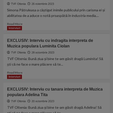
de
TVF Oltenia
26 noiembrie 2023
atracţii
Simona Pătruleasa a câștigat inimile publicului prin carisma ei și
la
abilitatea de a aduce o notă proaspătă în industria media....
Sarbatoarea
trandafirului
Read
Read More
din
more
Interviuri
comuna
about
Amarastii
Interviu
de
EXCLUSIV: Interviu cu indragita interpreta de
Simona
jos
Muzica populara Luminita Ciolan
Pătruleasa:
„Nu
TVF Oltenia
28 octombrie 2023
am
TVF Oltenia: Bună ziua și bine te-am găsit dragă Luminita! Să
ales
ști că ne face o mare plăcere să te...
eu
televiziunea,
Read
Read More
a
more
Interviuri
fost
about
pur
EXCLUSIV:
EXCLUSIV: Interviu cu tanara interpreta de Muzica
și
Interviu
populara Adelina Tita
simplu
cu
o
indragita
TVF Oltenia
20 octombrie 2023
întâmplare.
interpreta
TVF Oltenia: Bună ziua și bine te-am găsit dragă Adelina! Să
Am
de
ști că ne face o mare plăcere să te...