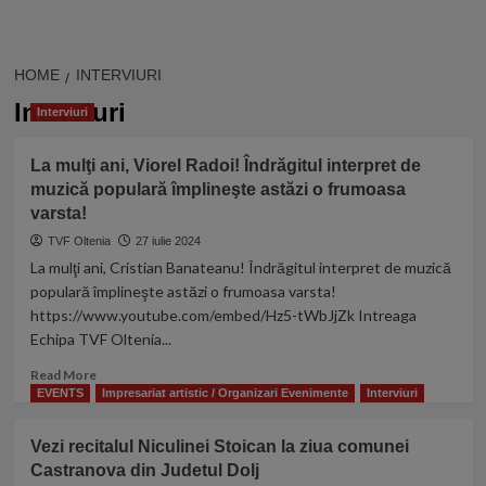
HOME
INTERVIURI
Interviuri
Interviuri
La mulţi ani, Viorel Radoi! Îndrăgitul interpret de
muzică populară împlineşte astăzi o frumoasa
varsta!
TVF Oltenia
27 iulie 2024
La mulţi ani, Cristian Banateanu! Îndrăgitul interpret de muzică
populară împlineşte astăzi o frumoasa varsta!
https://www.youtube.com/embed/Hz5-tWbJjZk Intreaga
Echipa TVF Oltenia...
Read
Read More
more
EVENTS
Impresariat artistic / Organizari Evenimente
Interviuri
about
La
Vezi recitalul Niculinei Stoican la ziua comunei
mulţi
Castranova din Judetul Dolj
ani,