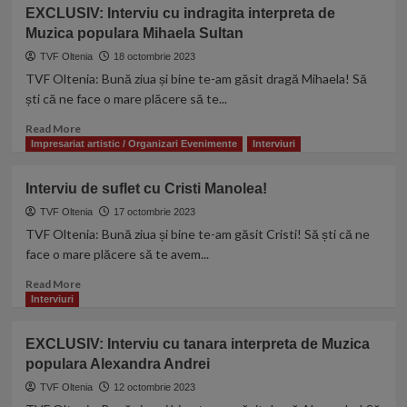
Furtuna
Exclusiv:
EXCLUSIV: Interviu cu indragita interpreta de
Interviu
Muzica populara Mihaela Sultan
de
suflet
TVF Oltenia
18 octombrie 2023
cu
TVF Oltenia: Bună ziua și bine te-am găsit dragă Mihaela! Să
Gabi
ști că ne face o mare plăcere să te...
Pîrnau
!
Read
Read More
more
Impresariat artistic / Organizari Evenimente
Interviuri
about
EXCLUSIV:
Interviu de suflet cu Cristi Manolea!
Interviu
cu
TVF Oltenia
17 octombrie 2023
indragita
TVF Oltenia: Bună ziua și bine te-am găsit Cristi! Să ști că ne
interpreta
face o mare plăcere să te avem...
de
Muzica
Read
Read More
populara
more
Interviuri
Mihaela
about
Sultan
Interviu
EXCLUSIV: Interviu cu tanara interpreta de Muzica
de
populara Alexandra Andrei
suflet
cu
TVF Oltenia
12 octombrie 2023
Cristi