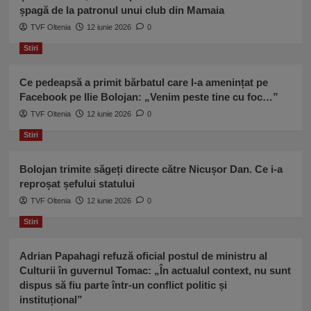
șpagă de la patronul unui club din Mamaia
TVF Oltenia
12 iunie 2026
0
Stiri
Ce pedeapsă a primit bărbatul care l-a amenințat pe
Facebook pe Ilie Bolojan: „Venim peste tine cu foc…”
TVF Oltenia
12 iunie 2026
0
Stiri
Bolojan trimite săgeți directe către Nicușor Dan. Ce i-a
reproșat șefului statului
TVF Oltenia
12 iunie 2026
0
Stiri
Adrian Papahagi refuză oficial postul de ministru al
Culturii în guvernul Tomac: „În actualul context, nu sunt
dispus să fiu parte într-un conflict politic și
instituțional”