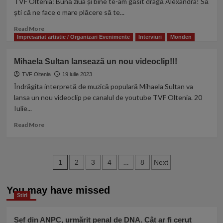
TVF Oltenia: Bună ziua și bine te-am găsit dragă Alexandra! Să
Manolea!
ști că ne face o mare plăcere să te...
Read
Read More
more
Impresariat artistic / Organizari Evenimente
Interviuri
Monden
about
EXCLUSIV:
Mihaela Sultan lansează un nou videoclip!!!
Interviu
cu
TVF Oltenia
19 iulie 2023
tanara
Îndrăgita interpretă de muzică populară Mihaela Sultan va
interpreta
lansa un nou videoclip pe canalul de youtube TVF Oltenia. 20
de
Iulie...
Muzica
populara
Read
Read More
Alexandra
more
Andrei
about
Mihaela
Paginație
Sultan
1
…
2
3
4
8
Next
lansează
articole
un
You may have missed
nou
Stiri
videoclip!!!
Șef din ANPC, urmărit penal de DNA. Cât ar fi cerut