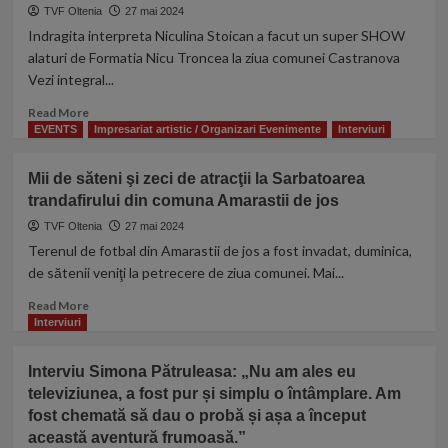
Viorel
TVF Oltenia
27 mai 2024
Radoi!
Indragita interpreta Niculina Stoican a facut un super SHOW
Îndrăgitul
alaturi de Formatia Nicu Troncea la ziua comunei Castranova
interpret
Vezi integral...
de
muzică
Read
Read More
populară
more
EVENTS
Impresariat artistic / Organizari Evenimente
Interviuri
împlineşte
about
astăzi
Vezi
Mii de săteni şi zeci de atracţii la Sarbatoarea
o
recitalul
frumoasa
trandafirului din comuna Amarastii de jos
Niculinei
varsta!
Stoican
TVF Oltenia
27 mai 2024
la
Terenul de fotbal din Amarastii de jos a fost invadat, duminica,
ziua
de sătenii veniţi la petrecere de ziua comunei. Mai...
comunei
Castranova
Read
Read More
din
more
Interviuri
Judetul
about
Dolj
Mii
Interviu Simona Pătruleasa: „Nu am ales eu
de
televiziunea, a fost pur și simplu o întâmplare. Am
săteni
fost chemată să dau o probă și așa a început
şi
zeci
această aventură frumoasă.”