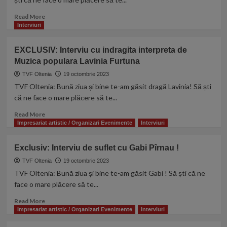
fost
Muzica
chemată
populara
Read
Read More
să
Luminita
more
Interviuri
dau
Ciolan
about
o
EXCLUSIV:
EXCLUSIV: Interviu cu indragita interpreta de
probă
Interviu
și
Muzica populara Lavinia Furtuna
cu
așa
tanara
TVF Oltenia
19 octombrie 2023
a
interpreta
TVF Oltenia: Bună ziua și bine te-am găsit dragă Lavinia! Să ști
început
de
că ne face o mare plăcere să te...
această
Muzica
aventură
populara
Read
Read More
frumoasă.”
Adelina
more
Impresariat artistic / Organizari Evenimente
Interviuri
Tita
about
EXCLUSIV:
Exclusiv: Interviu de suflet cu Gabi Pîrnau !
Interviu
cu
TVF Oltenia
19 octombrie 2023
indragita
TVF Oltenia: Bună ziua și bine te-am găsit Gabi ! Să ști că ne
interpreta
face o mare plăcere să te...
de
Muzica
Read
Read More
populara
more
Impresariat artistic / Organizari Evenimente
Interviuri
Lavinia
about