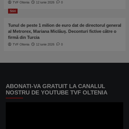
TVF Oltenia
12 iunie 2026
0
Stiri
Tunul de peste 1 milion de euro dat de directorul general
al Metrorex, Mariana Miclăuș. Deconturi fictive către o
firmă din Turcia
TVF Oltenia
12 iunie 2026
0
ABONATI-VA GRATUIT LA CANALUL
NOSTRU DE YOUTUBE TVF OLTENIA
Player
video