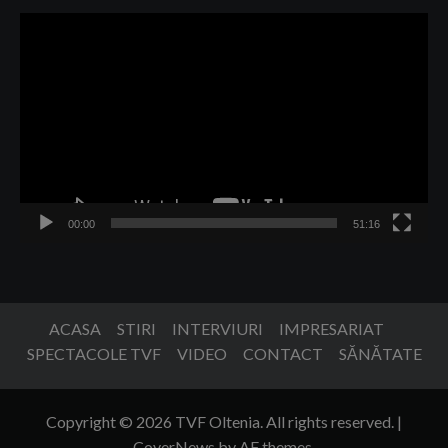
Player
video
00:00
51:16
ACASA
STIRI
INTERVIURI
IMPRESARIAT
SPECTACOLE TVF
VIDEO
CONTACT
SĂNĂTATE
Copyright © 2026 TVF Oltenia. All rights reserved.
|
CoverNews
by AF themes.