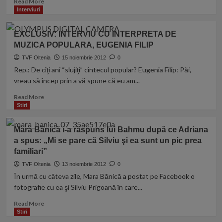
Read More
more
Interviuri
about
Luis
EXCLUSIV: INTERVIU CU INTERPRETA DE
Lazarus:
MUZICA POPULARA, EUGENIA FILIP
«Capatos
şi
TVF Oltenia
15 noiembrie 2012
0
Măgărin
Rep.: De cîţi ani “slujiţi” cîntecul popular? Eugenia Filip: Păi,
Ionescu
vreau să încep prin a vă spune că eu am...
creează
subiecte
Read
Read More
false
more
Stiri
şi
about
prostesc
EXCLUSIV:
Mara Bănică i-a răspuns lui Bahmu după ce Adriana
telespectatorii»
INTERVIU
a spus: „Mi se pare că Silviu şi ea sunt un pic prea
CU
familiari”
INTERPRETA
DE
TVF Oltenia
13 noiembrie 2012
0
MUZICA
În urmă cu câteva zile, Mara Bănică a postat pe Facebook o
POPULARA,
fotografie cu ea şi Silviu Prigoană în care...
EUGENIA
FILIP
Read
Read More
more
Stiri
about