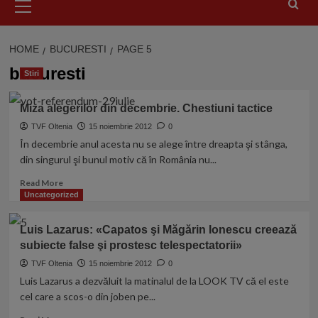
Menu
HOME
BUCURESTI
PAGE 5
bucuresti
Stiri
Miza alegerilor din decembrie. Chestiuni tactice
TVF Oltenia
15 noiembrie 2012
0
În decembrie anul acesta nu se alege între dreapta şi stânga,
din singurul şi bunul motiv că în România nu...
Read
Read More
more
Uncategorized
about
Miza
Luis Lazarus: «Capatos şi Măgărin Ionescu creează
alegerilor
subiecte false şi prostesc telespectatorii»
din
decembrie.
TVF Oltenia
15 noiembrie 2012
0
Chestiuni
Luis Lazarus a dezvăluit la matinalul de la LOOK TV că el este
tactice
cel care a scos-o din joben pe...
Read