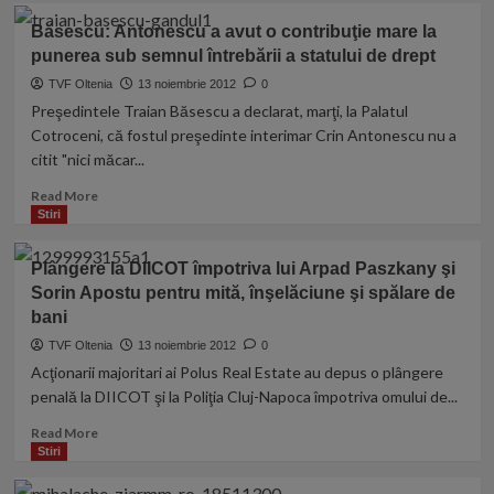
Mara
Băsescu: Antonescu a avut o contribuţie mare la
Bănică
punerea sub semnul întrebării a statului de drept
i-
a
TVF Oltenia
13 noiembrie 2012
0
răspuns
Preşedintele Traian Băsescu a declarat, marţi, la Palatul
lui
Cotroceni, că fostul preşedinte interimar Crin Antonescu nu a
Bahmu
citit "nici măcar...
după
ce
Read
Read More
Adriana
more
Stiri
a
about
spus:
Băsescu:
Plângere la DIICOT împotriva lui Arpad Paszkany şi
„Mi
Antonescu
se
Sorin Apostu pentru mită, înşelăciune şi spălare de
a
pare
bani
avut
că
o
TVF Oltenia
13 noiembrie 2012
0
Silviu
contribuţie
Acţionarii majoritari ai Polus Real Estate au depus o plângere
şi
mare
penală la DIICOT şi la Poliţia Cluj-Napoca împotriva omului de...
ea
la
sunt
punerea
Read
Read More
un
sub
more
Stiri
pic
semnul
about
prea
întrebării
Plângere