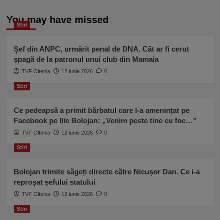
suspectată
articole
ce
că
să
You may have missed
nu
spun”
Stiri
mai
e
capabilă
Șef din ANPC, urmărit penal de DNA. Cât ar fi cerut
de
șpagă de la patronul unui club din Mamaia
alegeri
TVF Oltenia
12 iunie 2026
0
libere
după
Stiri
fraudele
de
Ce pedeapsă a primit bărbatul care l-a amenințat pe
la
Facebook pe Ilie Bolojan: „Venim peste tine cu foc…”
referendum
TVF Oltenia
12 iunie 2026
0
Stiri
Bolojan trimite săgeți directe către Nicușor Dan. Ce i-a
reproșat șefului statului
TVF Oltenia
12 iunie 2026
0
Stiri