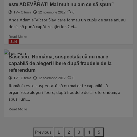
Mihalache
este ADEVĂRAT! Mai mult nu am ce să spun”
către
colegul
TVF Oltenia
12 noiembrie 2012
0
său
Anda Adam și Victor Slav, care formau un cuplu de șase ani, au
Miron
decis să pună capăt relației lor. Cei...
Mitrea:
„Ești
Read
Read More
un
more
Stiri
DOBITOC
about
și
Anda
Băsescu: România, suspectată că nu mai e
un
Adam
capabilă de alegeri libere după fraudele de la
PROST”
și
.
referendum
Victor
Mitrea:
Slav
TVF Oltenia
12 noiembrie 2012
0
„Omule,
s-
România este suspectată că nu mai este capabilă să
ești
au
organizeze alegeri libere, după fraudele de la referendum, a
NEBUN?!”
DESPĂRȚIT:
spus, luni,...
“Da,
este
Read
Read More
ADEVĂRAT!
more
Mai
about
mult
Băsescu:
nu
Paginație
România,
5
Previous
1
2
3
4
am