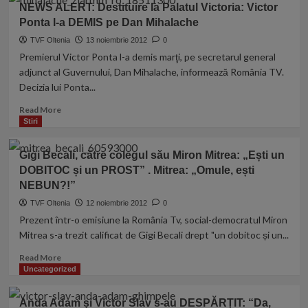
familiari”
NEWS ALERT: Destituire la Palatul Victoria: Victor
a
la
statului
Ponta l-a DEMIS pe Dan Mihalache
DIICOT
de
împotriva
TVF Oltenia
13 noiembrie 2012
0
drept
lui
Premierul Victor Ponta l-a demis marţi, pe secretarul general
Arpad
adjunct al Guvernului, Dan Mihalache, informează România TV.
Paszkany
Decizia lui Ponta...
şi
Sorin
Read
Read More
Apostu
more
Stiri
pentru
about
mită,
NEWS
Gigi Becali, către colegul său Miron Mitrea: „Ești un
înşelăciune
ALERT:
şi
DOBITOC și un PROST” . Mitrea: „Omule, ești
Destituire
spălare
NEBUN?!”
la
de
Palatul
TVF Oltenia
12 noiembrie 2012
0
bani
Victoria:
Prezent într-o emisiune la România Tv, social-democratul Miron
Victor
Mitrea s-a trezit calificat de Gigi Becali drept "un dobitoc și un...
Ponta
l-
Read
Read More
a
more
Uncategorized
DEMIS
about
pe
Gigi
Anda Adam și Victor Slav s-au DESPĂRȚIT: “Da,
Dan
Becali,