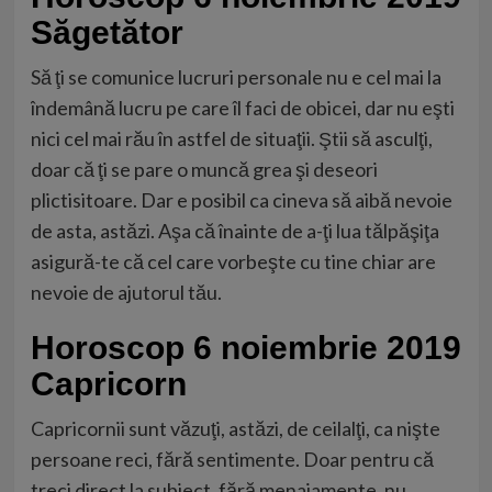
Săgetător
Să ţi se comunice lucruri personale nu e cel mai la
îndemână lucru pe care îl faci de obicei, dar nu eşti
nici cel mai rău în astfel de situaţii. Ştii să asculţi,
doar că ţi se pare o muncă grea şi deseori
plictisitoare. Dar e posibil ca cineva să aibă nevoie
de asta, astăzi. Aşa că înainte de a-ţi lua tălpăşiţa
asigură-te că cel care vorbeşte cu tine chiar are
nevoie de ajutorul tău.
Horoscop 6 noiembrie 2019
Capricorn
Capricornii sunt văzuţi, astăzi, de ceilalţi, ca nişte
persoane reci, fără sentimente. Doar pentru că
treci direct la subiect, fără menajamente, nu