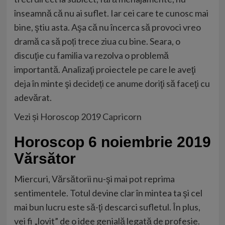
înseamnă că nu ai suflet. Iar cei care te cunosc mai
bine, ştiu asta. Aşa că nu încerca să provoci vreo
dramă ca să poți trece ziua cu bine. Seara, o
discuţie cu familia va rezolva o problemă
importantă. Analizaţi proiectele pe care le aveţi
deja în minte şi decideți ce anume doriţi să faceţi cu
adevărat.
Vezi și
Horoscop 2019 Capricorn
Horoscop 6 noiembrie 2019
Vărsător
Miercuri, Vărsătorii nu-şi mai pot reprima
sentimentele. Totul devine clar în mintea ta şi cel
mai bun lucru este să-ţi descarci sufletul. În plus,
vei fi „lovit” de o idee genială legată de profesie.