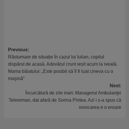
Post
Previous:
Răsturnare de situație în cazul lui Iulian, copilul
navigation
dispărut de acasă. Adevărul crunt ieșit acum la iveală.
Mama băiatului: „Este posibil să îl fi luat cineva cu o
maşină”
Next:
Încurcătură de zile mari: Managerul Ambulanţei
Teleorman, dat afară de Sorina Pintea. Azi i s-a spus că
revocarea e o eroare