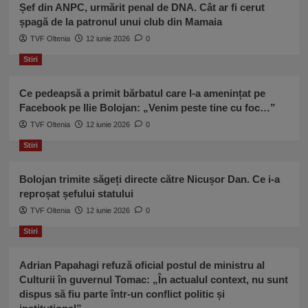
Șef din ANPC, urmărit penal de DNA. Cât ar fi cerut
șpagă de la patronul unui club din Mamaia
TVF Oltenia
12 iunie 2026
0
Stiri
Ce pedeapsă a primit bărbatul care l-a amenințat pe
Facebook pe Ilie Bolojan: „Venim peste tine cu foc…”
TVF Oltenia
12 iunie 2026
0
Stiri
Bolojan trimite săgeți directe către Nicușor Dan. Ce i-a
reproșat șefului statului
TVF Oltenia
12 iunie 2026
0
Stiri
Adrian Papahagi refuză oficial postul de ministru al
Culturii în guvernul Tomac: „În actualul context, nu sunt
dispus să fiu parte într-un conflict politic și