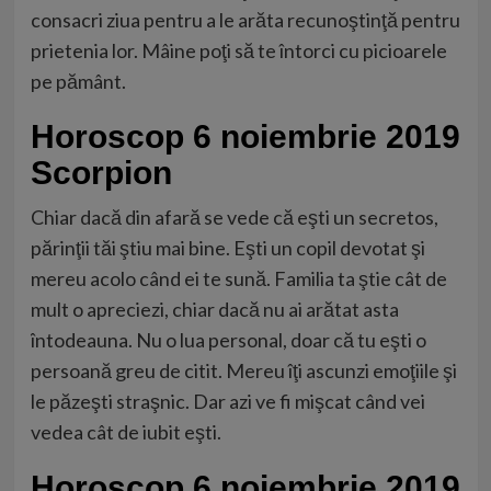
consacri ziua pentru a le arăta recunoştinţă pentru
prietenia lor. Mâine poţi să te întorci cu picioarele
pe pământ.
Horoscop 6 noiembrie 2019
Scorpion
Chiar dacă din afară se vede că eşti un secretos,
părinţii tăi ştiu mai bine. Eşti un copil devotat şi
mereu acolo când ei te sună. Familia ta ştie cât de
mult o apreciezi, chiar dacă nu ai arătat asta
întodeauna. Nu o lua personal, doar că tu eşti o
persoană greu de citit. Mereu îţi ascunzi emoţiile şi
le păzeşti straşnic. Dar azi ve fi mişcat când vei
vedea cât de iubit eşti.
Horoscop 6 noiembrie 2019