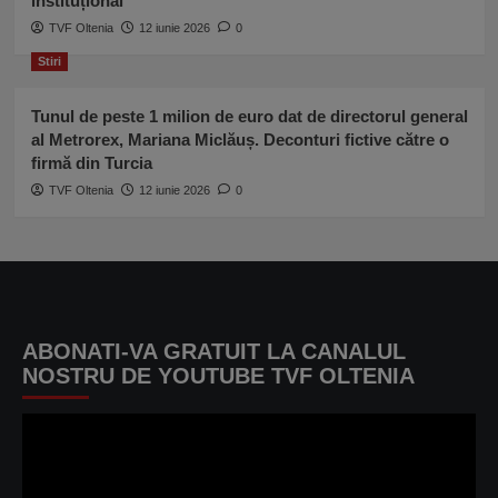
instituțional”
TVF Oltenia
12 iunie 2026
0
Stiri
Tunul de peste 1 milion de euro dat de directorul general
al Metrorex, Mariana Miclăuș. Deconturi fictive către o
firmă din Turcia
TVF Oltenia
12 iunie 2026
0
ABONATI-VA GRATUIT LA CANALUL
NOSTRU DE YOUTUBE TVF OLTENIA
Player
video