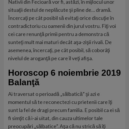
Nativii din Fecioară vor fi, astăzi, în mijlocul unor
situaţii destul de neplăcute şi pline de… dramă.
Încercaţi pe cât posibil să evitaţi orice discuţie în
contradictoriu cu oamenii din jurul vostru. Fiţi voi
cei care renunţă primii pentru a demonstra că
sunteţi mult mai maturi decât aşa-zişii rivali. De
asemenea, încercaţi, pe cât posibil, să coborâţi
nivelul de aroganţă pe care îl veţi afişa.
Horoscop 6 noiembrie 2019
Balanţă
Ai traversat o perioadă „sălbatică” şi azi e
momentul să te reconectezi cu prietenii care îţi
sunt la fel de dragi precum familia. E posibil ca ei să
fi simţit că i-ai uitat, din cauza ultimelor tale
preocupări „sălbatice”. Aşa că nu strică să îţi