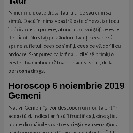
Taur
Nimeni nu poate dicta Taurului ce sau cum să
simtă. Dacă în inima voastră este cineva, iar focul
iubirii arde cu putere, atunci doar voi ştiţi ce este
de făcut. Nu staţi pe gânduri, faceţi ceea ce vă
spune sufletul, ceea ce simţiţi, ceea ce vă doriţi cu
ardoare. S-ar putea ca la finalul zilei să primiţi o
veste chiar îmbucurătoare în acest sens, de la
persoana dragă.
Horoscop 6 noiembrie 2019
Gemeni
Nativii Gemeni îşi vor descoperi un nou talent în
această zi. Indicat ar fi să îl fructificaţi, cine ştie,
poate din mâinile voastre va ieşi ceva senzaţional
maid evreme sau mai târziu. Esenţial este să fiţi