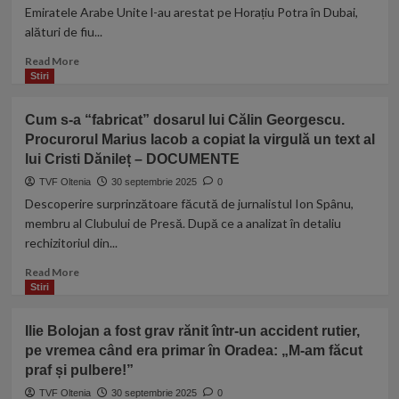
Alexandrescu
Emiratele Arabe Unite l-au arestat pe Horațiu Potra în Dubai,
la
alături de fiu...
Primăria
Capitalei
Read
Read More
more
Stiri
about
Ministerul
Cum s-a “fabricat” dosarul lui Călin Georgescu.
Justiției
Procurorul Marius Iacob a copiat la virgulă un text al
confirmă
lui Cristi Dănileț – DOCUMENTE
că
Horațiu
TVF Oltenia
30 septembrie 2025
0
Potra
Descoperire surprinzătoare făcută de jurnalistul Ion Spânu,
a
membru al Clubului de Presă. După ce a analizat în detaliu
fost
rechizitoriul din...
arestat
preventiv
Read
Read More
în
more
Stiri
Dubai
about
Cum
Ilie Bolojan a fost grav rănit într-un accident rutier,
s-
pe vremea când era primar în Oradea: „M-am făcut
a
praf și pulbere!”
“fabricat”
dosarul
TVF Oltenia
30 septembrie 2025
0