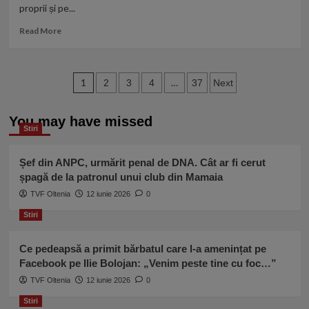
proprii și pe...
urmărirea
penală
Read
Read More
în
more
Marea
about
Britanie:
Călin
‘Probele
Paginație
Georgescu,
1
…
2
3
4
37
Next
sunt
viziune
articole
insuficiente’
șoc
You may have missed
despre
Stiri
‘România
ideală’:
Leul
Șef din ANPC, urmărit penal de DNA. Cât ar fi cerut
să
șpagă de la patronul unui club din Mamaia
fie
TVF Oltenia
12 iunie 2026
0
la
fel
Stiri
de
solid
Ce pedeapsă a primit bărbatul care l-a amenințat pe
ca
Facebook pe Ilie Bolojan: „Venim peste tine cu foc…”
lira
sterlină
TVF Oltenia
12 iunie 2026
0
Stiri