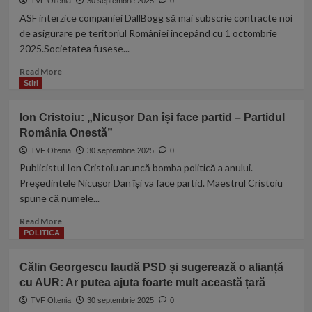
TVF Oltenia
30 septembrie 2025
0
la
ASF interzice companiei DallBogg să mai subscrie contracte noi
înmormântarea
de asigurare pe teritoriul României începând cu 1 octombrie
cardinalului
2025.Societatea fusese...
Mureșan:
România
Read
Read More
pare
more
Stiri
că
about
și-
Un
Ion Cristoiu: „Nicușor Dan își face partid – Partidul
a
nou
pierdut
România Onestă”
scandal
reperele
în
TVF Oltenia
30 septembrie 2025
0
asigurări.
Publicistul Ion Cristoiu aruncă bomba politică a anului.
O
Președintele Nicușor Dan își va face partid. Maestrul Cristoiu
companie
spune că numele...
bulgărească
de
Read
Read More
asigurări,
more
POLITICA
dată
about
afară
Ion
Călin Georgescu laudă PSD și sugerează o alianță
din
Cristoiu:
România
cu AUR: Ar putea ajuta foarte mult această țară
„Nicușor
Dan
TVF Oltenia
30 septembrie 2025
0
își