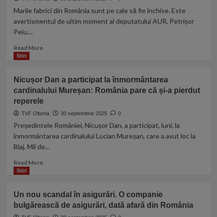
Oradea:
restituie
Marile fabrici din România sunt pe cale să fie închise. Este
„M-
o
avertismentul de ultim moment al deputatului AUR, Petrișor
am
jumătate
făcut
Peiu....
de
praf
milion
Read
Read More
și
de
more
Stiri
pulbere!”
euro.
about
Fostul
Lider
Nicușor Dan a participat la înmormântarea
edil,
AUR,
aflat
cardinalului Mureșan: România pare că și-a pierdut
avertisment
în
reperele
de
spatele
ultim
TVF Oltenia
30 septembrie 2025
0
gratiilor,
moment:
Președintele României, Nicușor Dan, a participat, luni, la
nu
Fabricile
înmormântarea cardinalului Lucian Mureșan, care a avut loc la
poate
din
justifica
Blaj. Mii de...
România
suma
sunt
Read
Read More
respectivă
în
more
Stiri
–
pericol
about
ANI
Nicușor
Un nou scandal în asigurări. O companie
Dan
bulgărească de asigurări, dată afară din România
a
participat