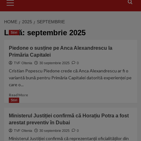
Menu
HOME
2025
SEPTEMBRIE
Lună:
septembrie 2025
Stiri
Piedone o susține pe Anca Alexandrescu la
Primăria Capitalei
TVF Oltenia
30 septembrie 2025
0
Cristian Popescu Piedone crede că Anca Alexandrescu ar fi o
variantă bună pentru Primăria Capitalei datorită experienței pe
care o...
Read
Read More
more
Stiri
about
Piedone
Ministerul Justiției confirmă că Horațiu Potra a fost
o
arestat preventiv în Dubai
susține
pe
TVF Oltenia
30 septembrie 2025
0
Anca
Ministerul Justiției confirmă că reprezentanții oficialităților din