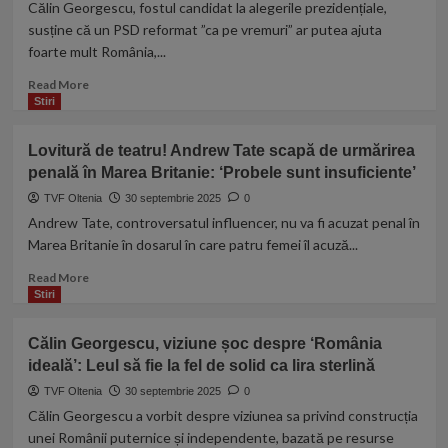
Călin Georgescu, fostul candidat la alegerile prezidențiale,
face
susține că un PSD reformat ”ca pe vremuri” ar putea ajuta
partid
foarte mult România,...
–
Partidul
Read
Read More
România
more
Stiri
Onestă”
about
Călin
Lovitură de teatru! Andrew Tate scapă de urmărirea
Georgescu
penală în Marea Britanie: ‘Probele sunt insuficiente’
laudă
PSD
TVF Oltenia
30 septembrie 2025
0
și
Andrew Tate, controversatul influencer, nu va fi acuzat penal în
sugerează
Marea Britanie în dosarul în care patru femei îl acuză...
o
alianță
Read
Read More
cu
more
Stiri
AUR:
about
Ar
Lovitură
Călin Georgescu, viziune șoc despre ‘România
putea
de
ideală’: Leul să fie la fel de solid ca lira sterlină
ajuta
teatru!
foarte
Andrew
TVF Oltenia
30 septembrie 2025
0
mult
Tate
Călin Georgescu a vorbit despre viziunea sa privind construcția
această
scapă
unei Românii puternice și independente, bazată pe resurse
țară
de