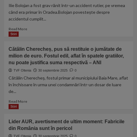
lui
Ilie Bolojan a fost grav rănit într-un accident rutier, pe vremea
Călin
când era primar în Oradea.Bolojan povestește despre
Georgescu.
accidentul cumplit...
Procurorul
Marius
Read
Read More
Iacob
more
Stiri
a
about
copiat
Ilie
la
Cătălin Cherecheș, pus să restituie o jumătate de
Bolojan
virgulă
milion de euro. Fostul edil, aflat în spatele gratiilor,
a
un
nu poate justifica suma respectivă – ANI
fost
text
grav
TVF Oltenia
30 septembrie 2025
0
al
rănit
Cătălin Cherecheș, fostul primar al municipiului Baia Mare, aflat
lui
într-
Cristi
în închisoare în urma unei condamnări într-un dosar de luare
un
Dănileț
de...
accident
–
rutier,
Read
DOCUMENTE
Read More
pe
more
Stiri
vremea
about
când
Cătălin
era
Lider AUR, avertisment de ultim moment: Fabricile
Cherecheș,
primar
din România sunt în pericol
pus
în
să
TVF Oltenia
30 septembrie 2025
0