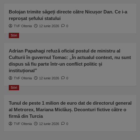
Bolojan trimite săgeți directe către Nicușor Dan. Ce i-a
reproșat șefului statului
TVF Oltenia
12 iunie 2026
0
Stiri
Adrian Papahagi refuză oficial postul de ministru al
Culturii în guvernul Tomac: „În actualul context, nu sunt
dispus să fiu parte într-un conflict politic și
instituțional”
TVF Oltenia
12 iunie 2026
0
Stiri
Tunul de peste 1 milion de euro dat de directorul general
al Metrorex, Mariana Miclăuș. Deconturi fictive către o
firmă din Turcia
TVF Oltenia
12 iunie 2026
0