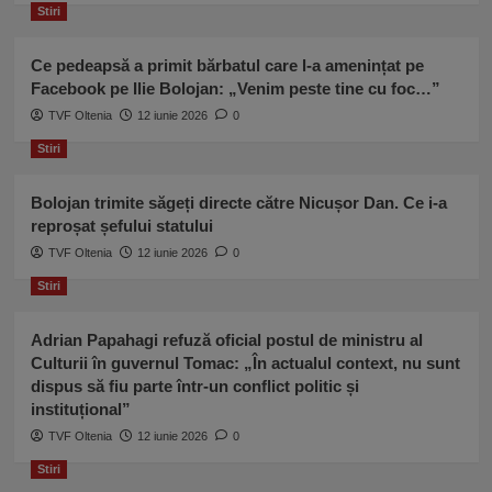
Berbeceanu
Stiri
care
i-
a
Ce pedeapsă a primit bărbatul care l-a amenințat pe
reproşat
Facebook pe Ilie Bolojan: „Venim peste tine cu foc…”
că
TVF Oltenia
12 iunie 2026
0
poliţistul
ucis
Stiri
nu
avea
Bolojan trimite săgeți directe către Nicușor Dan. Ce i-a
pistoalele
reproșat șefului statului
de
ultimă
TVF Oltenia
12 iunie 2026
0
generaţie
Stiri
promise
Adrian Papahagi refuză oficial postul de ministru al
Culturii în guvernul Tomac: „În actualul context, nu sunt
dispus să fiu parte într-un conflict politic și
instituțional”
TVF Oltenia
12 iunie 2026
0
Stiri