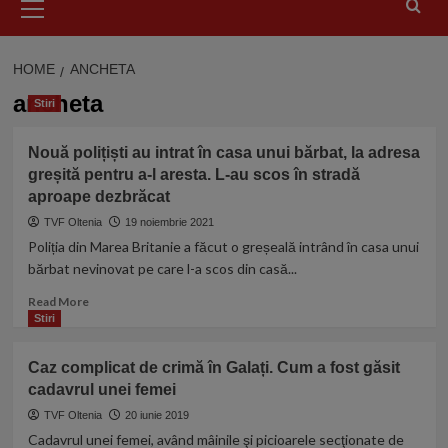
Menu
HOME
ANCHETA
ancheta
Stiri
Nouă polițiști au intrat în casa unui bărbat, la adresa
greșită pentru a-l aresta. L-au scos în stradă
aproape dezbrăcat
TVF Oltenia
19 noiembrie 2021
Poliția din Marea Britanie a făcut o greșeală intrând în casa unui
bărbat nevinovat pe care l-a scos din casă...
Read
Read More
more
Stiri
about
Nouă
Caz complicat de crimă în Galați. Cum a fost găsit
polițiști
cadavrul unei femei
au
intrat
TVF Oltenia
20 iunie 2019
în
Cadavrul unei femei, având mâinile şi picioarele secţionate de