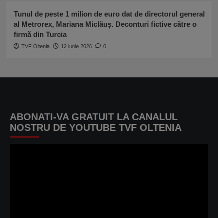
Tunul de peste 1 milion de euro dat de directorul general
al Metrorex, Mariana Miclăuș. Deconturi fictive către o
firmă din Turcia
TVF Oltenia
12 iunie 2026
0
ABONATI-VA GRATUIT LA CANALUL
NOSTRU DE YOUTUBE TVF OLTENIA
Player
video