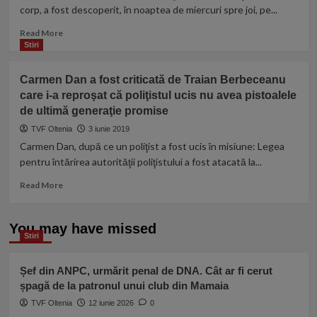
casa
corp, a fost descoperit, în noaptea de miercuri spre joi, pe...
unui
bărbat,
Read
Read More
la
more
Stiri
adresa
about
greșită
Caz
Carmen Dan a fost criticată de Traian Berbeceanu
pentru
complicat
care i-a reproşat că poliţistul ucis nu avea pistoalele
a-
de
l
de ultimă generaţie promise
crimă
aresta.
în
TVF Oltenia
3 iunie 2019
L-
Galați.
Carmen Dan, după ce un poliţist a fost ucis în misiune: Legea
au
Cum
pentru întărirea autorităţii poliţistului a fost atacată la...
scos
a
în
fost
Read
Read More
stradă
găsit
more
aproape
cadavrul
about
dezbrăcat
unei
Carmen
You may have missed
femei
Stiri
Dan
a
fost
Șef din ANPC, urmărit penal de DNA. Cât ar fi cerut
criticată
șpagă de la patronul unui club din Mamaia
de
TVF Oltenia
Traian
12 iunie 2026
0