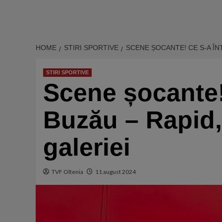
HOME
STIRI SPORTIVE
SCENE ȘOCANTE! CE S-A ÎN
STIRI SPORTIVE
Scene șocante!
Buzău – Rapid, 
galeriei
TVF Oltenia
11 august 2024