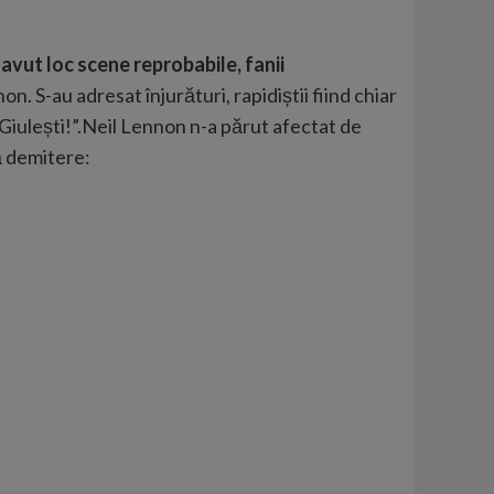
u avut loc scene reprobabile, fanii
n. S-au adresat înjurături, rapidiștii fiind chiar
n Giulești!”.Neil Lennon n-a părut afectat de
lă demitere: