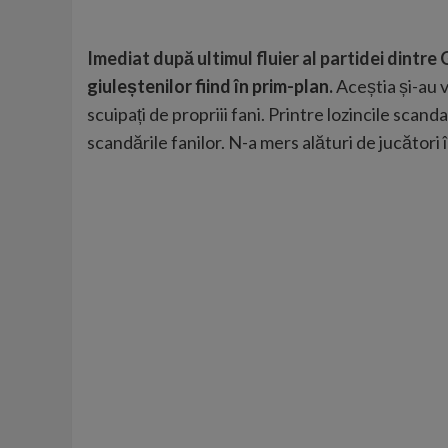
Imediat după ultimul fluier al partidei dintre 
giuleștenilor fiind în prim-plan.
Aceștia și-au v
scuipați de propriii fani. Printre lozincile sca
scandările fanilor. N-a mers alături de jucători în