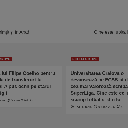
mțit și în Arad
Cine este iubita 
ORTIVE
STIRI SPORTIVE
 lui Filipe Coelho pentru
Universitatea Craiova o
a de transferuri la
devansează pe FCSB și d
! A pus ochii pe starul
cea mai valoroasă echipă
igii
SuperLiga. Cine este cel
scump fotbalist din lot
enia
9 iunie 2026
0
TVF Oltenia
9 iunie 2026
0