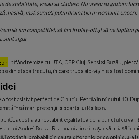
ie de stabilitate, vreau să clădesc. Nu vreau să grăbim lucr
riză masivă, însă sunteți puțin dramatici în România uneori.
. Vrem să fim competitivi, să fim în play-off și să ne luptăm
, sunt sigur
ezon
, bifând remize cu UTA, CFR Cluj, Sepsi și Buzău, pierzâ
Sepsi din etapa trecută, în care trupa alb-vișinie a fost dom
idei
a fost asistat perfect de Claudiu Petrila în minutul 10. Dup
emită însă mari pretenții la poarta lui Railean.
epeliță, aceștia au restabilit egalitatea de la punctul cu v
eu al lui Andrei Borza. Rrahmani a irosit o șansă uriașă în m
ii.Totodată, probabil din cauza diferențelor de opinie, s-a is