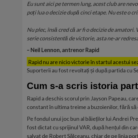
Eu sunt aici pe termen lung, acest club are nevo
poți lua o decizie după cinci etape. Nu este o c
Nu plec, însă cred că ar fi o decizie de amatori
serie consistentă de victorie, asta ne-ar redresa
– Neil Lennon, antrenor Rapid
Rapid nu are nicio victorie în startul acestui s
Suporterii au fost revoltați și după partida cu 
Cum s-a scris istoria part
Rapid a deschis scorul prin Jayson Papeau, care 
constant în ultima treime a buzoienilor, fără să 
Pe fondul unui joc bun al băieților lui Andrei Pr
fost dictat cu sprijinul VAR, după hențul din car
salvat de Robert Sălceanu, chiar de pe linia porț