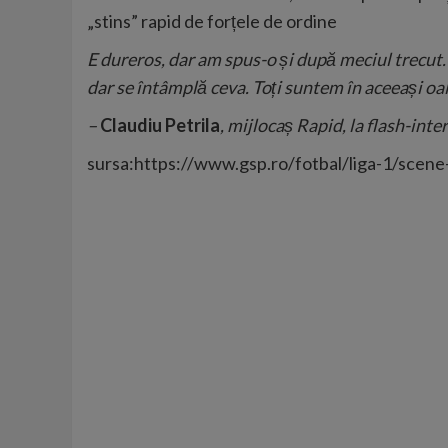
„stins” rapid de forțele de ordine
E dureros, dar am spus-o și după meciul trecut.
dar se întâmplă ceva. Toți suntem în aceeași oală
–
Claudiu Petrila
, mijlocaș Rapid, la flash-int
sursa:https://www.gsp.ro/fotbal/liga-1/scen