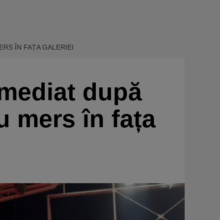
ERS ÎN FAȚA GALERIEI
imediat după
u mers în fața