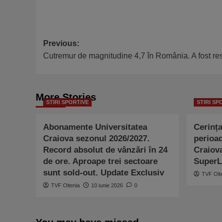
Post
Previous:
Cutremur de magnitudine 4,7 în România. A fost resi
navigation
More Stories
STIRI SPORTIVE
STIRI SP
Abonamente Universitatea
Cerința
Craiova sezonul 2026/2027.
perioad
Record absolut de vânzări în 24
Craiova
de ore. Aproape trei sectoare
SuperL
sunt sold-out. Update Exclusiv
TVF Olt
TVF Oltenia
10 iunie 2026
0