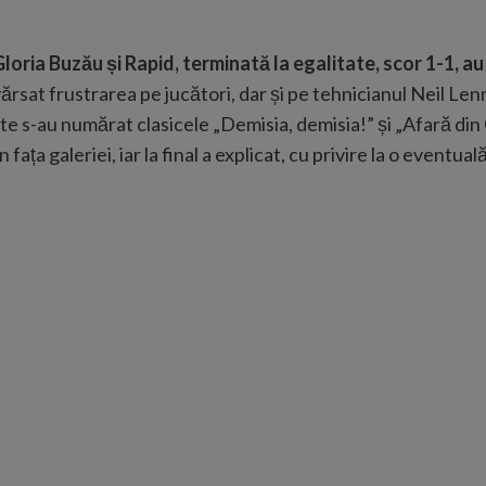
Gloria Buzău și Rapid, terminată la egalitate, scor 1-1
, a
ărsat frustrarea pe jucători, dar și pe tehnicianul Neil Lenno
ndate s-au numărat clasicele „Demisia, demisia!” și „Afară di
 fața galeriei, iar la final a explicat, cu privire la o eventua