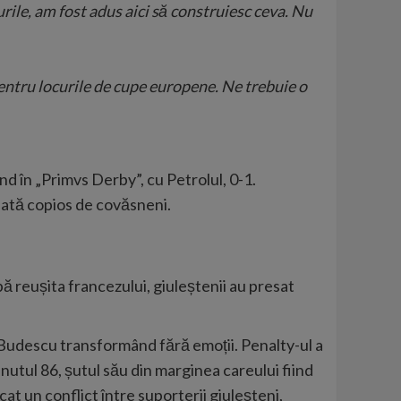
urile, am fost adus aici să construiesc ceva. Nu
 pentru locurile de cupe europene. Ne trebuie o
nd în „Primvs Derby”, cu Petrolul, 0-1.
inată copios de covăsneni.
ă reușita francezului, giuleștenii au presat
ar, Budescu transformând fără emoții. Penalty-ul a
inutul 86, șutul său din marginea careului fiind
cat un conflict între suporterii giuleșteni,