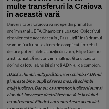
multe transferuri la Craiova
în această vară
Universitatea Craiova va începe din primul tur
preliminar al UEFA Champions League. Obiectivul
oltenilor este accederea în „Faza Ligii”, însă drumul
se anunță a fi unul extrem de complicat.
Întrebat
despre potențialele achiziții din vară
, Filipe Coelho
a mărturisit că nu vor veni mulți jucători,
acesta
dorind ca lotul să nu își piardă ADN-ul de campion.
„Dacă schimbi mulţi jucători, vei schimba ADN-ul
şi nu este bine, după părerea mea, să schimbi
mulţi jucători. Dar eu, ca antrenor, jucătorii sunt ai
clubului, iar aceste decizii trebuie să le ia clubul,
nu antrenorul. Fiindcă antrenorul este acum aici,
mâine nu ştim”
, a declarat Filipe Coelho,