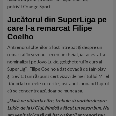
potrivit
Orange Sport
.
Jucătorul din SuperLiga pe
care l-a remarcat Filipe
Coelho
Antrenorul oltenilor a fost întrebat și despre un
remarcat în sezonul recent încheiat, iar acesta l-a
nominalizat pe Jovo Lukic, golgheterul în curs al
SuperLigii. Filipe Coelho a dat dovadă de fair-play
și a evitat un răspuns cert vizavi de meritul lui Mirel
Rădoi la trofeele cucerite, lusitanul spunând faptul
că se concentrează doar pe munca sa.
„Dacă ne uităm la cifre, trebuie să vorbim despre
Lukic, de la U Cluj, fiindcă a făcut un sezon bun.
Nu
am venit aici ca să mă bat cu foştii antrenori sau