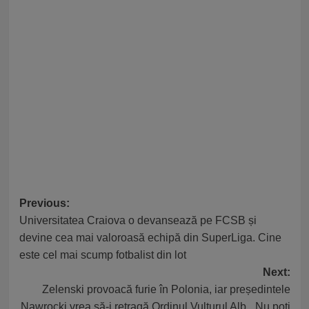
Post
Previous:
Universitatea Craiova o devansează pe FCSB și
navigation
devine cea mai valoroasă echipă din SuperLiga. Cine
este cel mai scump fotbalist din lot
Next:
Zelenski provoacă furie în Polonia, iar președintele
Nawrocki vrea să-i retragă Ordinul Vulturul Alb. „Nu poți