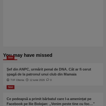
You may have missed
Stiri
Șef din ANPC, urmărit penal de DNA. Cât ar fi cerut
șpagă de la patronul unui club din Mamaia
TVF Oltenia
12 iunie 2026
0
Stiri
Ce pedeapsă a primit bărbatul care l-a amenințat pe
Facebook pe Ilie Bolojan: „Venim peste tine cu foc…”