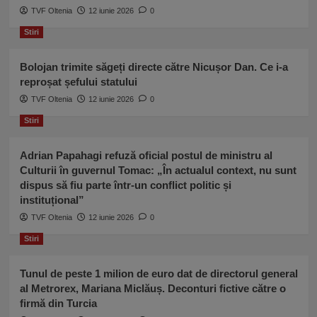
TVF Oltenia
12 iunie 2026
0
Stiri
Bolojan trimite săgeți directe către Nicușor Dan. Ce i-a
reproșat șefului statului
TVF Oltenia
12 iunie 2026
0
Stiri
Adrian Papahagi refuză oficial postul de ministru al
Culturii în guvernul Tomac: „În actualul context, nu sunt
dispus să fiu parte într-un conflict politic și
instituțional”
TVF Oltenia
12 iunie 2026
0
Stiri
Tunul de peste 1 milion de euro dat de directorul general
al Metrorex, Mariana Miclăuș. Deconturi fictive către o
firmă din Turcia