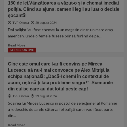
sufletul
150 de lei.Vânzătoarea a văzut-o și a chemat imediat
si
de
meu”
toxine
poliția. Când au ajuns, oamenii legii au luat o decizie
ani,
aceasta
șocantă!
planta
TVF Oltenia
29 august 2024
mi-
Doi polițiști au fost chemați la un magazin dintr-un mare oraș
a
american, unde o femeie fusese prinsă furând de pe...
redat
vederea,
Read
Read More
mi-
more
STIRI SPORTIVE
a
about
detoxifiat
Mama
colonul
Cine este omul care l-ar fi convins pe Mircea
a
și
Lucescu să nu-l mai convoace pe Alex Mitriță la
fost
mi-
echipa națională: „Dacă-l chemi în contextul de
prinsă
a
furând
acum, riști să-ți faci probleme singur!”. Scenariile
eliminat
din
din culise care au dat totul peste cap!
grăsimea
magazin
din
TVF Oltenia
29 august 2024
produse
ficat
Sosirea lui Mircea Lucescu în postul de selecționer al României
de
a redeschis dosarele câtorva fotbaliști care n-au făcut parte
150
de
din...
lei.Vânzătoarea
Read
Read More
a