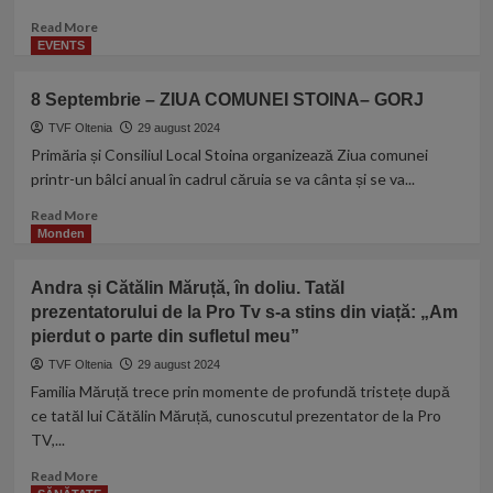
asteptam
la
Read
Read More
“Ziua
more
EVENTS
comunei
about
Daneti”
7
8 Septembrie – ZIUA COMUNEI STOINA– GORJ
din
Septembrie
judetul
–
TVF Oltenia
29 august 2024
Dolj
ZIUA
Primăria și Consiliul Local Stoina organizează Ziua comunei
cu
COMUNEI
printr-un bâlci anual în cadrul căruia se va cânta și se va...
muzica
Maglavit
LIVE
–
Read
Read More
!!!
Dolj
more
Monden
about
8
Andra și Cătălin Măruță, în doliu. Tatăl
Septembrie
prezentatorului de la Pro Tv s-a stins din viață: „Am
–
pierdut o parte din sufletul meu”
ZIUA
COMUNEI
TVF Oltenia
29 august 2024
STOINA–
Familia Măruță trece prin momente de profundă tristețe după
GORJ
ce tatăl lui Cătălin Măruță, cunoscutul prezentator de la Pro
TV,...
Read
Read More