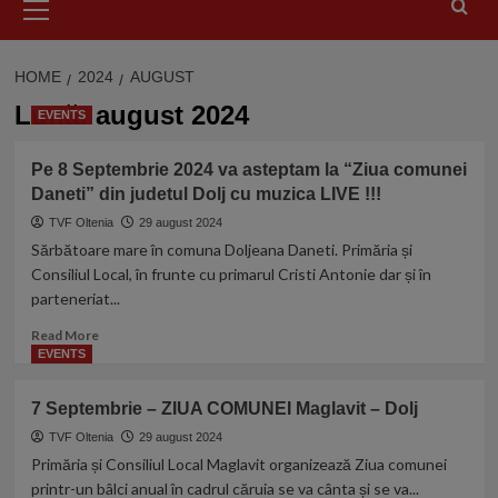
Menu
HOME
2024
AUGUST
Lună:
august 2024
EVENTS
Pe 8 Septembrie 2024 va asteptam la “Ziua comunei
Daneti” din judetul Dolj cu muzica LIVE !!!
TVF Oltenia
29 august 2024
Sărbătoare mare în comuna Doljeana Daneti. Primăria și
Consiliul Local, în frunte cu primarul Cristi Antonie dar și în
parteneriat...
Read
Read More
more
EVENTS
about
Pe
7 Septembrie – ZIUA COMUNEI Maglavit – Dolj
8
Septembrie
TVF Oltenia
29 august 2024
2024
Primăria și Consiliul Local Maglavit organizează Ziua comunei
va
printr-un bâlci anual în cadrul căruia se va cânta și se va...