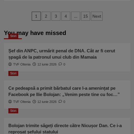
despre
about
presupusul
Cătălin
divorț:
Paginație
Botezatu
1
…
2
3
4
15
Next
„Circul
și
articole
și
Tania
prosteala
You may have missed
Budi,
Stiri
aduc
relație
bani”
cu
cel
Șef din ANPC, urmărit penal de DNA. Cât ar fi cerut
mai
șpagă de la patronul unui club din Mamaia
frumos
TVF Oltenia
12 iunie 2026
0
copil!
Mama
Stiri
celebrului
designer
Ce pedeapsă a primit bărbatul care l-a amenințat pe
a
Facebook pe Ilie Bolojan: „Venim peste tine cu foc…”
spus
adevărul
TVF Oltenia
12 iunie 2026
0
Stiri
Bolojan trimite săgeți directe către Nicușor Dan. Ce i-a
reproșat șefului statului