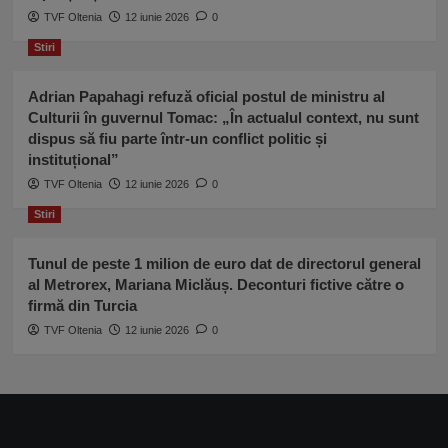
TVF Oltenia
12 iunie 2026
0
Stiri
Adrian Papahagi refuză oficial postul de ministru al
Culturii în guvernul Tomac: „În actualul context, nu sunt
dispus să fiu parte într-un conflict politic și
instituțional”
TVF Oltenia
12 iunie 2026
0
Stiri
Tunul de peste 1 milion de euro dat de directorul general
al Metrorex, Mariana Miclăuș. Deconturi fictive către o
firmă din Turcia
TVF Oltenia
12 iunie 2026
0