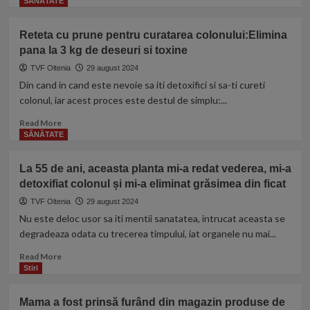
more
SĂNĂTATE
about
Andra
Reteta cu prune pentru curatarea colonului:Elimina
și
pana la 3 kg de deseuri si toxine
Cătălin
Măruță,
TVF Oltenia
29 august 2024
în
Din cand in cand este nevoie sa iti detoxifici si sa-ti cureti
doliu.
colonul, iar acest proces este destul de simplu:...
Tatăl
prezentatorului
Read
Read More
de
more
SĂNĂTATE
la
about
Pro
Reteta
La 55 de ani, aceasta planta mi-a redat vederea, mi-a
Tv
cu
detoxifiat colonul și mi-a eliminat grăsimea din ficat
s-
prune
a
pentru
TVF Oltenia
29 august 2024
stins
curatarea
Nu este deloc usor sa iti mentii sanatatea, intrucat aceasta se
din
colonului:Elimina
degradeaza odata cu trecerea timpului, iat organele nu mai...
viață:
pana
„Am
la
Read
Read More
pierdut
3
more
Stiri
o
kg
about
parte
de
La
Mama a fost prinsă furând din magazin produse de
din
deseuri
55