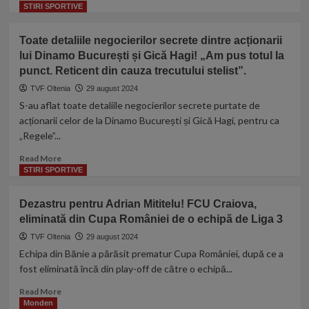
more
STIRI SPORTIVE
văzut-
about
o
Cine
și
Toate detaliile negocierilor secrete dintre acționarii
este
a
lui Dinamo București și Gică Hagi! „Am pus totul la
omul
chemat
punct. Reticent din cauza trecutului stelist”.
care
imediat
l-
poliția.
TVF Oltenia
29 august 2024
ar
Când
S-au aflat toate detaliile negocierilor secrete purtate de
fi
au
acționarii celor de la Dinamo București și Gică Hagi, pentru ca
convins
ajuns,
„Regele”...
pe
oamenii
Mircea
legii
Read
Read More
Lucescu
au
more
STIRI SPORTIVE
să
luat
about
nu-
o
Toate
l
Dezastru pentru Adrian Mititelu! FCU Craiova,
decizie
detaliile
mai
eliminată din Cupa României de o echipă de Liga 3
șocantă!
negocierilor
convoace
secrete
TVF Oltenia
29 august 2024
pe
dintre
Echipa din Bănie a părăsit prematur Cupa României, după ce a
Alex
acționarii
fost eliminată încă din play-off de către o echipă...
Mitriță
lui
la
Dinamo
Read
Read More
echipa
București
more
Monden
națională: