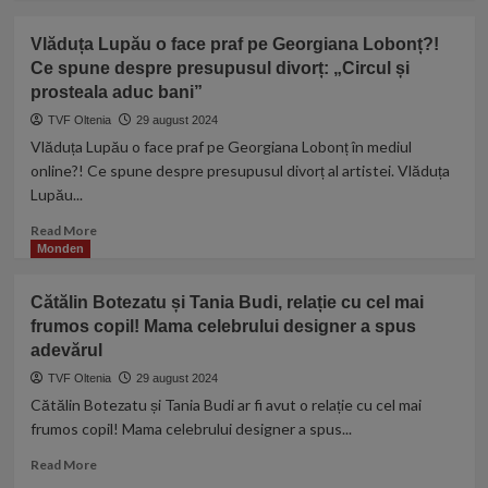
și
about
„Dacă-
Gică
Dezastru
l
Vlăduța Lupău o face praf pe Georgiana Lobonț?!
Hagi!
pentru
chemi
Ce spune despre presupusul divorț: „Circul și
„Am
Adrian
în
pus
prosteala aduc bani”
Mititelu!
contextul
totul
FCU
TVF Oltenia
de
29 august 2024
la
Craiova,
acum,
Vlăduța Lupău o face praf pe Georgiana Lobonț în mediul
punct.
eliminată
riști
online?! Ce spune despre presupusul divorț al artistei. Vlăduța
Reticent
din
să-
Lupău...
din
Cupa
ți
cauza
României
faci
Read
Read More
trecutului
de
probleme
more
Monden
stelist”.
o
singur!”.
about
echipă
Scenariile
Vlăduța
de
Cătălin Botezatu și Tania Budi, relație cu cel mai
din
Lupău
Liga
frumos copil! Mama celebrului designer a spus
culise
o
3
adevărul
care
face
au
praf
TVF Oltenia
29 august 2024
dat
pe
Cătălin Botezatu și Tania Budi ar fi avut o relație cu cel mai
totul
Georgiana
frumos copil! Mama celebrului designer a spus...
peste
Lobonț?!
cap!
Ce
Read
Read More
spune
more