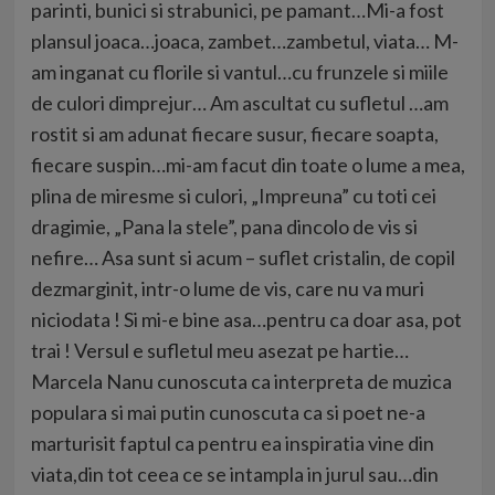
parinti, bunici si strabunici, pe pamant…Mi-a fost
plansul joaca…joaca, zambet…zambetul, viata… M-
am inganat cu florile si vantul…cu frunzele si miile
de culori dimprejur… Am ascultat cu sufletul …am
rostit si am adunat fiecare susur, fiecare soapta,
fiecare suspin…mi-am facut din toate o lume a mea,
plina de miresme si culori, „Impreuna” cu toti cei
dragimie, „Pana la stele”, pana dincolo de vis si
nefire… Asa sunt si acum – suflet cristalin, de copil
dezmarginit, intr-o lume de vis, care nu va muri
niciodata ! Si mi-e bine asa…pentru ca doar asa, pot
trai ! Versul e sufletul meu asezat pe hartie…
Marcela Nanu cunoscuta ca interpreta de muzica
populara si mai putin cunoscuta ca si poet ne-a
marturisit faptul ca pentru ea inspiratia vine din
viata,din tot ceea ce se intampla in jurul sau…din