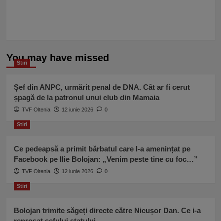
You may have missed
Stiri
Șef din ANPC, urmărit penal de DNA. Cât ar fi cerut
șpagă de la patronul unui club din Mamaia
TVF Oltenia
12 iunie 2026
0
Stiri
Ce pedeapsă a primit bărbatul care l-a amenințat pe
Facebook pe Ilie Bolojan: „Venim peste tine cu foc…”
TVF Oltenia
12 iunie 2026
0
Stiri
Bolojan trimite săgeți directe către Nicușor Dan. Ce i-a
reproșat șefului statului