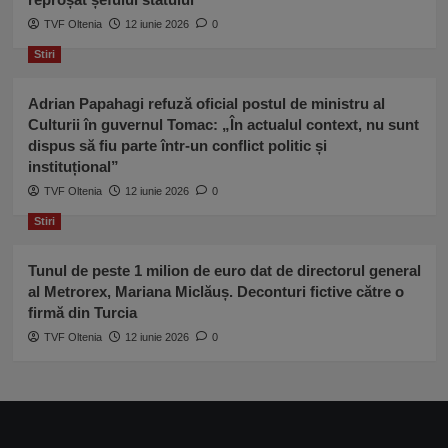
TVF Oltenia
12 iunie 2026
0
Stiri
Adrian Papahagi refuză oficial postul de ministru al
Culturii în guvernul Tomac: „În actualul context, nu sunt
dispus să fiu parte într-un conflict politic și
instituțional”
TVF Oltenia
12 iunie 2026
0
Stiri
Tunul de peste 1 milion de euro dat de directorul general
al Metrorex, Mariana Miclăuș. Deconturi fictive către o
firmă din Turcia
TVF Oltenia
12 iunie 2026
0