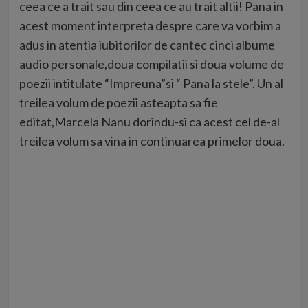
ceea ce a trait sau din ceea ce au trait altii! Pana in
acest moment interpreta despre care va vorbim a
adus in atentia iubitorilor de cantec cinci albume
audio personale,doua compilatii si doua volume de
poezii intitulate “Impreuna”si “ Pana la stele”. Un al
treilea volum de poezii asteapta sa fie
editat,Marcela Nanu dorindu-si ca acest cel de-al
treilea volum sa vina in continuarea primelor doua.