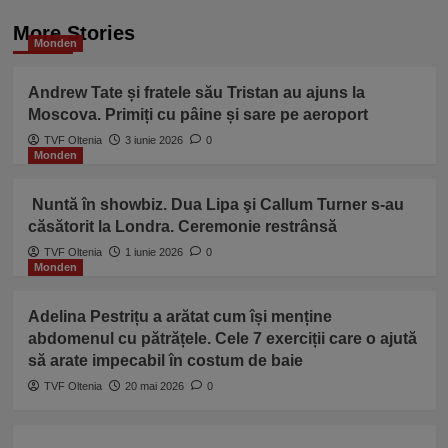
More Stories
Monden
Andrew Tate și fratele său Tristan au ajuns la
Moscova. Primiți cu pâine și sare pe aeroport
TVF Oltenia
3 iunie 2026
0
Monden
Nuntă în showbiz. Dua Lipa şi Callum Turner s-au
căsătorit la Londra. Ceremonie restrânsă
TVF Oltenia
1 iunie 2026
0
Monden
Adelina Pestrițu a arătat cum își menține
abdomenul cu pătrățele. Cele 7 exerciții care o ajută
să arate impecabil în costum de baie
TVF Oltenia
20 mai 2026
0