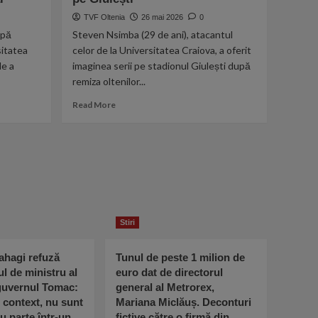
la
LA
TVF Oltenia
26 mai 2026
0
UEFA
DOLJ!
upă
Steven Nsimba (29 de ani), atacantul
Zilele
sitatea
celor de la Universitatea Craiova, a oferit
Comunei
Pielești
de a
imaginea serii pe stadionul Giulești după
2026
remiza oltenilor...
promit
Read
două
Read More
more
seri
about
incendiare
Fizic
de
de
muzică
bodybuilding
și
»
distracție
Steven
Nsimba
Stiri
a
oferit
imaginea
ahagi refuză
Tunul de peste 1 milion de
serii
ul de ministru al
euro dat de directorul
pe
 guvernul Tomac:
general al Metrorex,
Giulești
l context, nu sunt
Mariana Miclăuș. Deconturi
u parte într-un
fictive către o firmă din