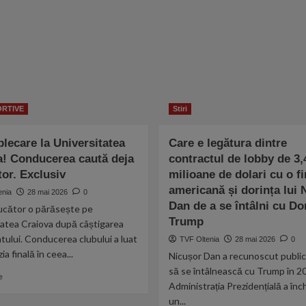
ORTIVE
Stiri
plecare la Universitatea
Care e legătura dintre
a! Conducerea caută deja
contractul de lobby de 3,
tor. Exclusiv
milioane de dolari cu o f
americană și dorința lui 
enia
28 mai 2026
0
Dan de a se întâlni cu Do
jucător o părăsește pe
Trump
tatea Craiova după câștigarea
ului. Conducerea clubului a luat
TVF Oltenia
28 mai 2026
0
ia finală în ceea...
Nicușor Dan a recunoscut public
să se întâlnească cu Trump în 2
Read
e
Administrația Prezidențială a înc
more
about
un...