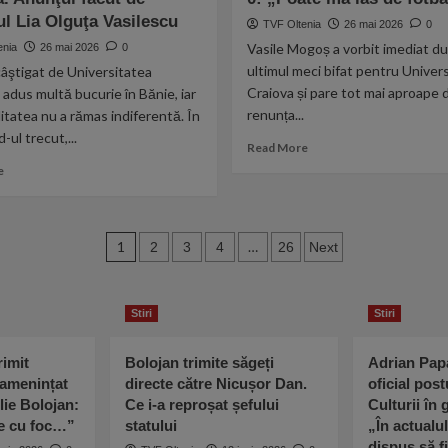
ia
Dan
școlară
l Lia Olguţa Vasilescu
TVF Oltenia
26 mai 2026
0
la
de
inaugurată
Rapid,
Vasile Mogoș a vorbit imediat d
enia
26 mai 2026
0
a
în
însă
se
Dolj!
ultimul meci bifat pentru Univer
âştigat de Universitatea
a
întâlni
120
Craiova și pare tot mai aproape 
 adus multă bucurie în Bănie, iar
primit
cu
de
renunța...
itatea nu a rămas indiferentă. În
un
Donald
copii
ul trecut,...
refuz
Trump
din
Read
Read More
categoric:
Galicea
more
Read
e
„Sută
Mare
about
more
la
vor
Vasile
about
sută
primi
Mogoș,
Câştigarea
nu
Paginație
zilnic
în
eventului
1
…
2
3
4
26
Next
vine”
o
lacrimi
aduce
articole
masă
după
noi
caldă
Rapid
investiţii
Stiri
Stiri
–
la
Universitatea
Universitatea
Craiova
Craiova.
imit
Bolojan trimite săgeți
Adrian Pap
0-
Anunţul
 amenințat
directe către Nicușor Dan.
oficial post
0:
făcut
lie Bolojan:
Ce i-a reproșat șefului
Culturii în
„Poate
de
ne cu foc…”
statului
„În actualu
mă
primarul
dispus să fi