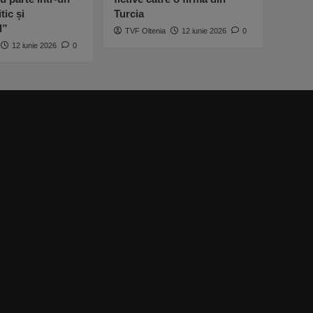
tic și
Turcia
l”
TVF Oltenia
12 iunie 2026
0
12 iunie 2026
0