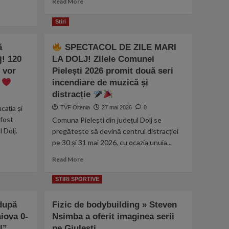
Read More
more
about
Stiri
Suma
pe
ă
SPECTACOL DE ZILE MARI
care
j! 120
LA DOLJ! Zilele Comunei
Crystal
Palace
 vor
Pielești 2026 promit două seri
a
ă
incendiare de muzică și
pus
distracție
mâna
după
ația și
TVF Oltenia
27 mai 2026
0
ce
 fost
Comuna Pielești din județul Dolj se
a
 Dolj.
pregătește să devină centrul distracției
câștigat
pe 30 și 31 mai 2026, cu ocazia unuia...
trofeul
Conference
Read
Read More
League.
more
Câți
about
STIRI SPORTIVE
bani
au
SPECTACOL
 după
Fizic de bodybuilding » Steven
primit
DE
englezii
iova 0-
Nsimba a oferit imaginea serii
ZILE
de
MARI
l”
pe Giulești