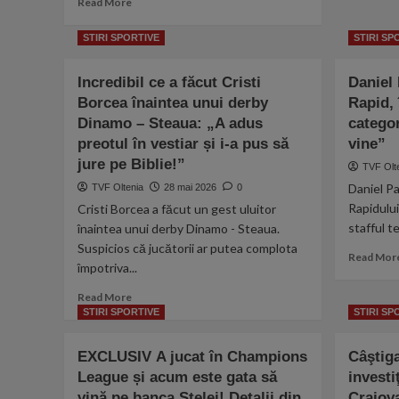
Read More
more
about
STIRI SPORTIVE
STIRI SP
Vicepremierul
Oana
Incredibil ce a făcut Cristi
Daniel 
Gheorghiu,
Borcea înaintea unui derby
schimb
Rapid, 
de
Dinamo – Steaua: „A adus
categor
replici,
preotul în vestiar și i-a pus să
vine”
pe
jure pe Biblie!”
TVF Olt
Facebook,
cu
Daniel Pa
TVF Oltenia
28 mai 2026
0
Sebastian
Rapidului
Cristi Borcea a făcut un gest uluitor
Ghiță:
stafful te
înaintea unui derby Dinamo - Steaua.
”I-
Suspicios că jucătorii ar putea complota
am
Read Mor
împotriva...
deranjat
combinațiile!”
Read
Read More
vs
more
STIRI SPORTIVE
STIRI SP
”Dă,
about
Oano,
Incredibil
EXCLUSIV A jucat în Champions
banii
Câştiga
ce
înapoi!”
League și acum este gata să
investi
a
vină pe banca Stelei! Detalii din
făcut
Craiova