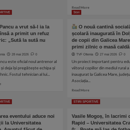
Încă
Read
Read More
o
more
ORTIVE
Stiri
plecare
about
la
Care
Universitatea
Pancu a vrut să-l ia la
O nouă cantină social
e
Craiova!
însă a primit un refuz
școlară inaugurată în Dol
legătura
Conducerea
ic: „Sută la sută nu
de copii din Galicea Mare
dintre
caută
contractul
primi zilnic o masă cald
deja
de
înlocuitor.
enia
28 mai 2026
0
TVF Oltenia
27 mai 2026
0
lobby
Exclusiv
ncu este oficial noul antrenor al
Un proiect important pentru educ
de
3,4
 și deja își pregătește echipa și
viitorul copiilor din mediul rural a
milioane
hnic. Fostul tehnician al lui...
inaugurat la Galicea Mare, județul
de
Asociația...
Read
e
dolari
more
cu
Read
Read More
about
o
more
Daniel
firmă
about
ORTIVE
STIRI SPORTIVE
Pancu
americană
a
și
O
rea eventului aduce noi
Vasile Mogoș, în lacrimi
vrut
dorința
nouă
să-
ţii la Universitatea
Rapid – Universitatea Cra
lui
cantină
l
Nicușor
socială
. Anunţul făcut de
0: „Poate mă las de fotba