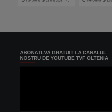
TVF Oltenia
12 iunie 2026
0
TVF Oltenia
12 i
banca
Stelei!
Detalii
din
culise:
„Este
principalul
favorit!”
ABONATI-VA GRATUIT LA CANALUL
NOSTRU DE YOUTUBE TVF OLTENIA
Player
video