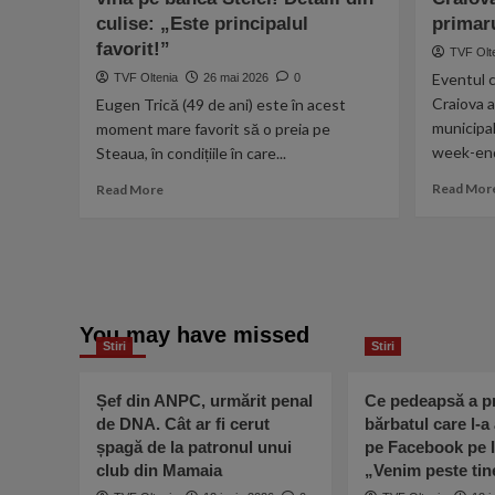
Cristi
culise: „Este principalul
primaru
Borcea
favorit!”
TVF Olt
înaintea
Eventul c
TVF Oltenia
26 mai 2026
0
unui
derby
Craiova a
Eugen Trică (49 de ani) este în acest
Dinamo
municipal
moment mare favorit să o preia pe
–
week-end-
Steaua, în condițiile în care...
Steaua:
„A
Read
Read Mor
Read More
adus
more
preotul
about
în
EXCLUSIV A
vestiar
jucat
și
în
i-
Champions
You may have missed
a
League
Stiri
Stiri
pus
și
să
acum
jure
este
Șef din ANPC, urmărit penal
Ce pedeapsă a pr
pe
gata
de DNA. Cât ar fi cerut
bărbatul care l-a
Biblie!”
să
șpagă de la patronul unui
pe Facebook pe I
vină
club din Mamaia
„Venim peste ti
pe