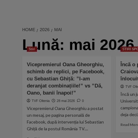
HOME
2026
MAI
Lună:
mai 2026
Stiri
STIRI SP
Vicepremierul Oana Gheorghiu,
Încă o 
schimb de replici, pe Facebook,
Craiov
cu Sebastian Ghiță: ”I-am
înlocui
deranjat combinațiile!” vs ”Dă,
TVF Olt
Oano, banii înapoi!”
Încă un 
Universi
TVF Oltenia
28 mai 2026
0
campionat
Vicepremierul Oana Gheorghiu a postat
deja deciz
un mesaj, pe pagina personală de
Facebook, după intervenția lui Sebastian
Read Mor
Ghiță de la postul România TV....
Read