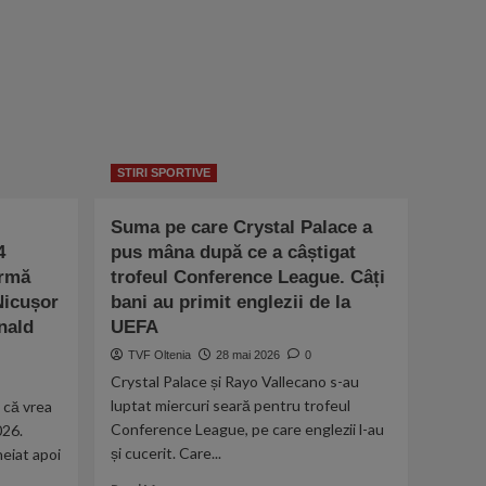
STIRI SPORTIVE
Suma pe care Crystal Palace a
4
pus mâna după ce a câștigat
irmă
trofeul Conference League. Câți
Nicușor
bani au primit englezii de la
nald
UEFA
TVF Oltenia
28 mai 2026
0
Crystal Palace și Rayo Vallecano s-au
luptat miercuri seară pentru trofeul
 că vrea
Conference League, pe care englezii l-au
026.
și cucerit. Care...
heiat apoi
Read