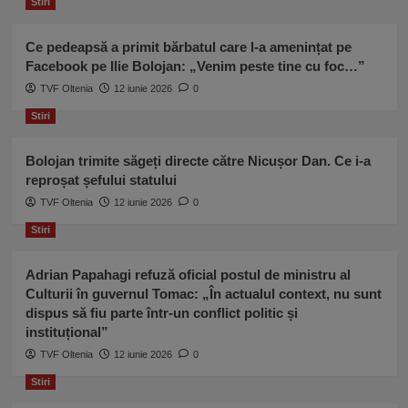
Stiri
Ce pedeapsă a primit bărbatul care l-a amenințat pe
Facebook pe Ilie Bolojan: „Venim peste tine cu foc…”
TVF Oltenia
12 iunie 2026
0
Stiri
Bolojan trimite săgeți directe către Nicușor Dan. Ce i-a
reproșat șefului statului
TVF Oltenia
12 iunie 2026
0
Stiri
Adrian Papahagi refuză oficial postul de ministru al
Culturii în guvernul Tomac: „În actualul context, nu sunt
dispus să fiu parte într-un conflict politic și
instituțional”
TVF Oltenia
12 iunie 2026
0
Stiri