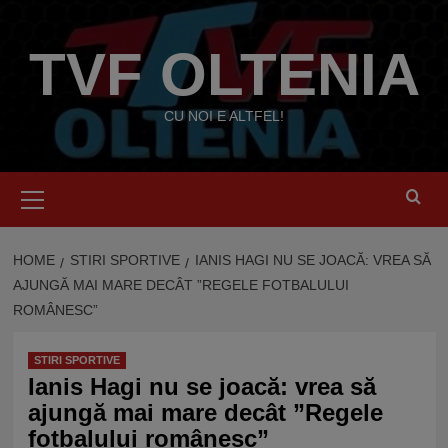
Skip
to
TVF OLTENIA
content
CU NOI E ALTFEL!
Primary
Menu
HOME
STIRI SPORTIVE
IANIS HAGI NU SE JOACĂ: VREA SĂ
AJUNGĂ MAI MARE DECÂT ”REGELE FOTBALULUI
ROMÂNESC”
STIRI SPORTIVE
Ianis Hagi nu se joacă: vrea să
ajungă mai mare decât ”Regele
fotbalului românesc”