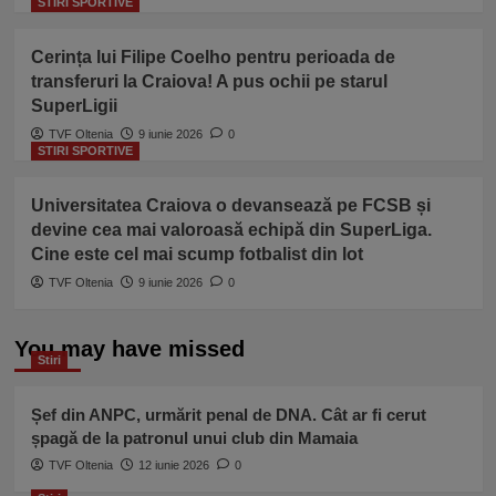
STIRI SPORTIVE
Cerința lui Filipe Coelho pentru perioada de
transferuri la Craiova! A pus ochii pe starul
SuperLigii
TVF Oltenia
9 iunie 2026
0
STIRI SPORTIVE
Universitatea Craiova o devansează pe FCSB și
devine cea mai valoroasă echipă din SuperLiga.
Cine este cel mai scump fotbalist din lot
TVF Oltenia
9 iunie 2026
0
You may have missed
Stiri
Șef din ANPC, urmărit penal de DNA. Cât ar fi cerut
șpagă de la patronul unui club din Mamaia
TVF Oltenia
12 iunie 2026
0