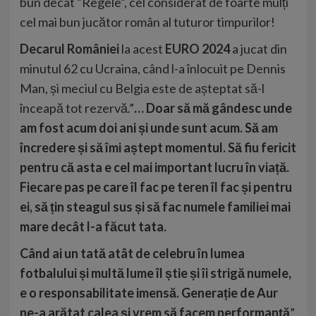
bun decât ”Regele”, cel considerat de foarte mulți
cel mai bun jucător român al tuturor timpurilor!
Decarul României
la acest
EURO 2024
a jucat din
minutul 62 cu Ucraina, când l-a înlocuit pe Dennis
Man, și meciul cu Belgia este de așteptat să-l
înceapă tot rezervă.”
… Doar să mă gândesc unde
am fost acum doi ani și unde sunt acum. Să am
încredere și să îmi aștept momentul. Să fiu fericit
pentru că asta e cel mai important lucru în viață.
Fiecare pas pe care îl fac pe teren îl fac și pentru
ei, să țin steagul sus și să fac numele familiei mai
mare decât l-a făcut tata.
Când ai un tată atât de celebru în lumea
fotbalului și multă lume îl știe și îi strigă numele,
e o responsabilitate imensă. Generație de Aur
ne-a arătat calea și vrem să facem performanță
”,