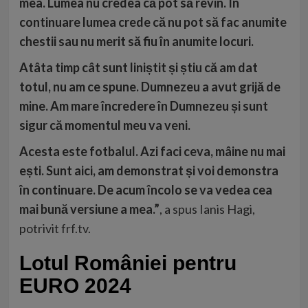
mea. Lumea nu credea că pot să revin. În
continuare lumea crede că nu pot să fac anumite
chestii sau nu merit să fiu în anumite locuri.
Atâta timp cât sunt liniștit și știu că am dat
totul, nu am ce spune. Dumnezeu a avut grijă de
mine. Am mare încredere în Dumnezeu și sunt
sigur că momentul meu va veni.
Acesta este fotbalul. Azi faci ceva, mâine nu mai
ești. Sunt aici, am demonstrat și voi demonstra
în continuare. De acum încolo se va vedea cea
mai bună versiune a mea.”
, a spus Ianis Hagi,
potrivit
frf.tv
.
Lotul României pentru
EURO 2024