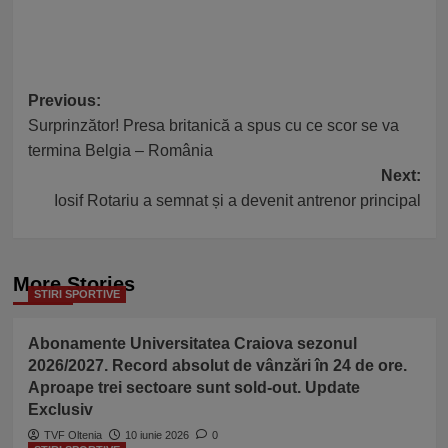
Post
Previous:
Surprinzător! Presa britanică a spus cu ce scor se va
navigation
termina Belgia – România
Next:
Iosif Rotariu a semnat și a devenit antrenor principal
More Stories
STIRI SPORTIVE
Abonamente Universitatea Craiova sezonul
2026/2027. Record absolut de vânzări în 24 de ore.
Aproape trei sectoare sunt sold-out. Update
Exclusiv
TVF Oltenia
10 iunie 2026
0