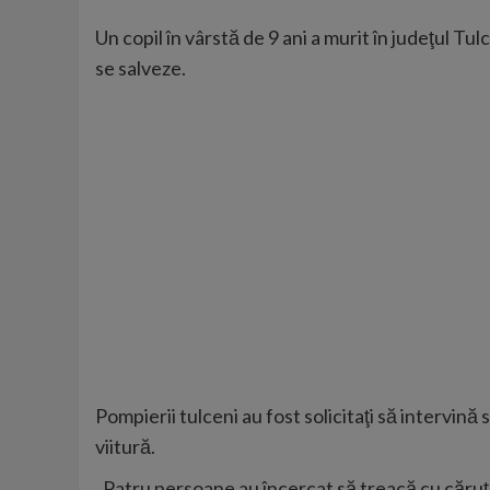
Un copil în vârstă de 9 ani a murit în judeţul Tulc
se salveze.
Pompierii tulceni au fost solicitaţi să intervin
viitură.
„Patru persoane au încercat să treacă cu căruţa, 