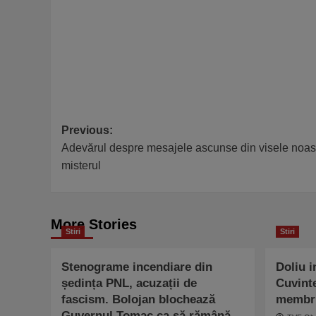
Post
Previous:
Adevărul despre mesajele ascunse din visele noastre
navigation
misterul
More Stories
Stiri
Stiri
Stenograme incendiare din
Doliu i
ședința PNL, acuzații de
Cuvint
fascism. Bolojan blochează
membru
Guvernul Tomac ca să rămână