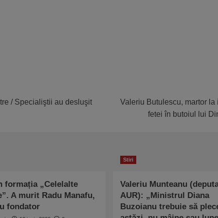
 / Specialiştii au desluşit
Valeriu Butulescu, martor la
fetei în butoiul lui D
Stiri
n formația „Celelalte
Valeriu Munteanu (deputa
e”. A murit Radu Manafu,
AUR): „Ministrul Diana
 fondator
Buzoianu trebuie să plec
astăzi, nu mâine sau lun