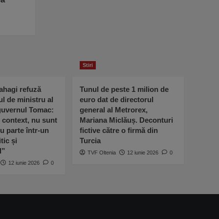
Stiri
ahagi refuză
Tunul de peste 1 milion de
ul de ministru al
euro dat de directorul
 guvernul Tomac:
general al Metrorex,
l context, nu sunt
Mariana Miclăuș. Deconturi
u parte într-un
fictive către o firmă din
tic și
Turcia
l”
TVF Oltenia
12 iunie 2026
0
12 iunie 2026
0