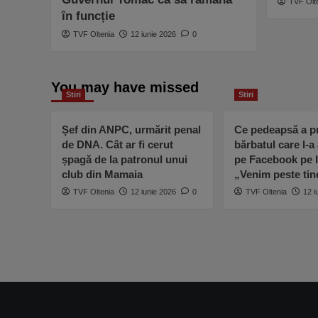
TVF Olt
în funcție
TVF Oltenia
12 iunie 2026
0
You may have missed
Stiri
Stiri
Șef din ANPC, urmărit penal
Ce pedeapsă a pr
de DNA. Cât ar fi cerut
bărbatul care l-a
șpagă de la patronul unui
pe Facebook pe I
club din Mamaia
„Venim peste ti
TVF Oltenia
12 iunie 2026
0
TVF Oltenia
12 i