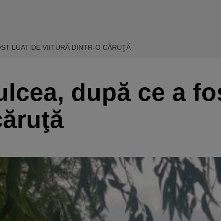
OST LUAT DE VIITURĂ DINTR-O CĂRUŢĂ
ulcea, după ce a fo
căruţă