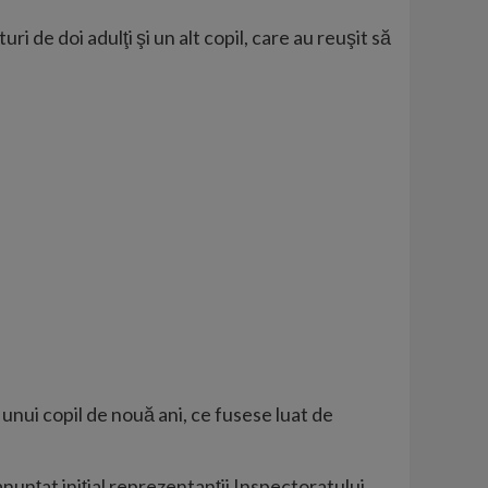
uri de doi adulţi şi un alt copil, care au reuşit să
unui copil de nouă ani, ce fusese luat de
anunţat iniţial reprezentanţii Inspectoratului