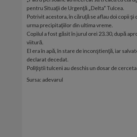
pentru Situaţii de Urgenţă „Delta” Tulcea.
Potrivit acestora, în căruţă se aflau doi copii şi
urma precipitaţiilor din ultima vreme.
Copilul a fost găsit în jurul orei 23.30, după apr
viitură.
El era în apă, în stare de inconştienţă, iar salv
declarat decedat.
Poliţiştii tulceni au deschis un dosar de cerceta
Sursa: adevarul