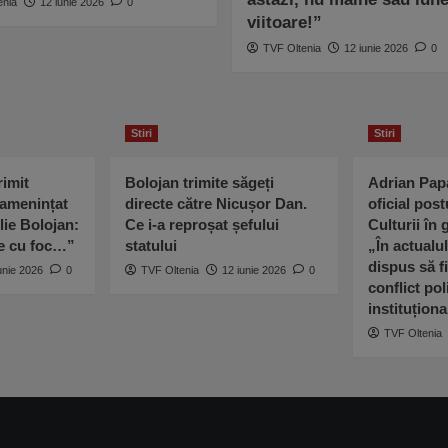
enia
12 iunie 2026
0
viitoare!”
TVF Oltenia
12 iunie 2026
0
Stiri
Stiri
imit
Bolojan trimite săgeți
Adrian Pap
 amenințat
directe către Nicușor Dan.
oficial post
lie Bolojan:
Ce i-a reproșat șefului
Culturii în
ne cu foc…”
statului
„În actualu
dispus să fi
unie 2026
0
TVF Oltenia
12 iunie 2026
0
conflict poli
instituționa
TVF Oltenia