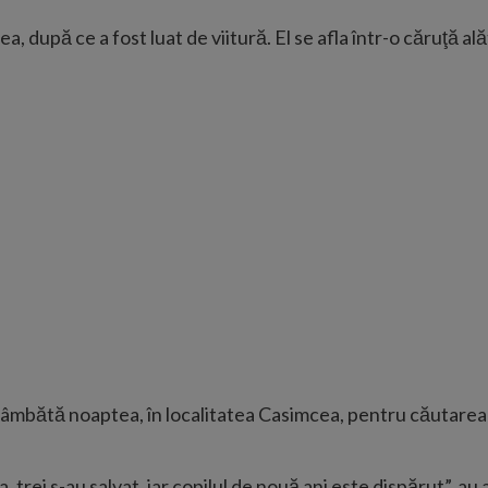
ea, după ce a fost luat de viitură. El se afla într-o căruţă alăt
ă sâmbătă noaptea, în localitatea Casimcea, pentru căutarea 
trei s-au salvat, iar copilul de nouă ani este dispărut”, au 