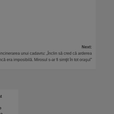
Next:
 incinerarea unui cadavru: „Înclin să cred că arderea
incă era imposibilă. Mirosul s-ar fi simţit în tot oraşul”
t
e
ea