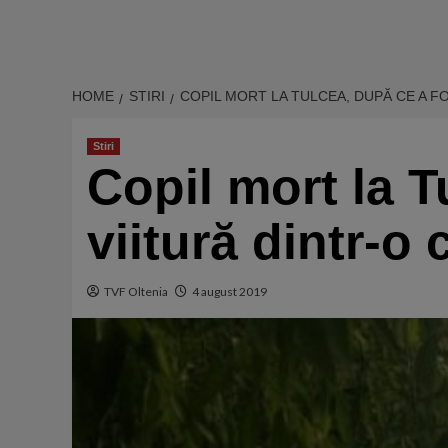
HOME
STIRI
COPIL MORT LA TULCEA, DUPĂ CE A F
Stiri
Copil mort la T
viitură dintr-o 
TVF Oltenia
4 august 2019