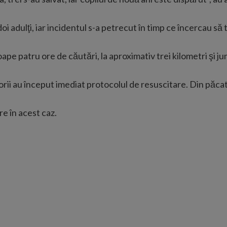
 doi adulţi, iar incidentul s-a petrecut în timp ce încercau s
oape patru ore de căutări, la aproximativ trei kilometri şi ju
atorii au început imediat protocolul de resuscitare. Din păca
re în acest caz.