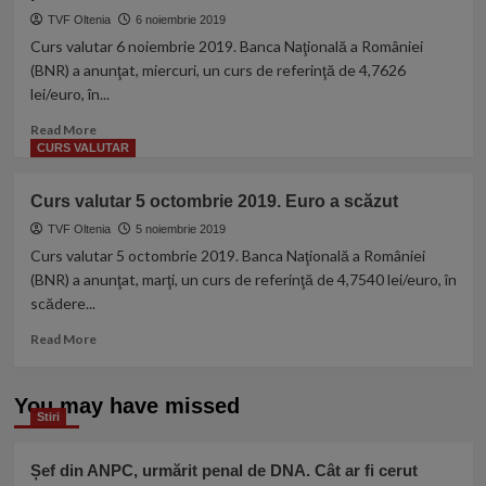
dolarul
noiembrie
TVF Oltenia
6 noiembrie 2019
2019.
Curs valutar 6 noiembrie 2019. Banca Naţională a României
Euro
(BNR) a anunţat, miercuri, un curs de referinţă de 4,7626
a
lei/euro, în...
scăzut
Read
Read More
more
CURS VALUTAR
about
Curs
Curs valutar 5 octombrie 2019. Euro a scăzut
valutar
6
TVF Oltenia
5 noiembrie 2019
noiembrie
Curs valutar 5 octombrie 2019. Banca Naţională a României
2019.
(BNR) a anunţat, marţi, un curs de referinţă de 4,7540 lei/euro, în
Euro
scădere...
a
crescut
Read
Read More
puternic
more
about
Curs
You may have missed
Stiri
valutar
5
octombrie
Șef din ANPC, urmărit penal de DNA. Cât ar fi cerut
2019.