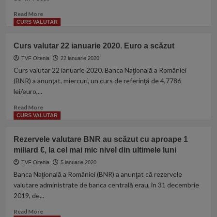
nou
Read
Read More
nivel
more
CURS VALUTAR
record
about
SURPRIZA
Curs valutar 22 ianuarie 2020. Euro a scăzut
COLOSALA
la
TVF Oltenia
22 ianuarie 2020
toate
Curs valutar 22 ianuarie 2020. Banca Naţională a României
casele
(BNR) a anunţat, miercuri, un curs de referinţă de 4,7786
de
lei/euro,...
schimb
valutar
Read
Read More
dupa
more
CURS VALUTAR
ce
about
a
Curs
Rezervele valutare BNR au scăzut cu aproape 1
picat
valutar
miliard €, la cel mai mic nivel din ultimele luni
guvernul.
22
Daca
ianuarie
TVF Oltenia
5 ianuarie 2020
aveti
2020.
Banca Naţională a României (BNR) a anunţat că rezervele
economiile
Euro
valutare administrate de banca centrală erau, în 31 decembrie
in
a
2019, de...
lei
scăzut
trebuie
Read
Read More
sa