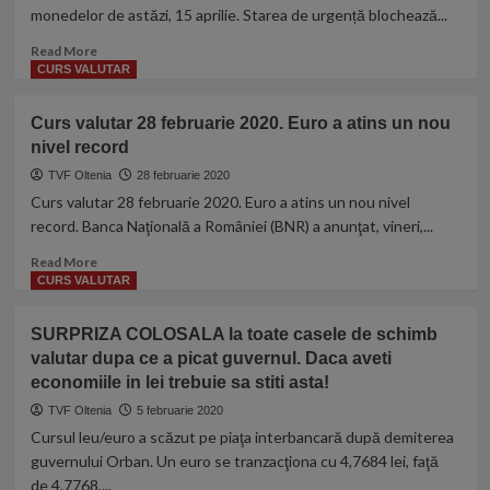
monedelor de astăzi, 15 aprilie. Starea de urgență blochează...
cazuri
de
Read
Read More
coronavirus
more
CURS VALUTAR
în
about
România.
CURS
Curs valutar 28 februarie 2020. Euro a atins un nou
Record
VALUTAR
de
nivel record
BNR
pacienți
15
TVF Oltenia
28 februarie 2020
la
APRILIE
Curs valutar 28 februarie 2020. Euro a atins un nou nivel
ATI
2020.
record. Banca Naţională a României (BNR) a anunţat, vineri,...
STAREA
DE
Read
Read More
URGENȚĂ
more
CURS VALUTAR
BLOCHEAZĂ
about
PIAȚA
Curs
SURPRIZA COLOSALA la toate casele de schimb
VALUTARĂ.
valutar
valutar dupa ce a picat guvernul. Daca aveti
CÂȚI
28
LEI
economiile in lei trebuie sa stiti asta!
februarie
COSTĂ
2020.
TVF Oltenia
5 februarie 2020
AZI
Euro
Cursul leu/euro a scăzut pe piaţa interbancară după demiterea
1
a
guvernului Orban. Un euro se tranzacţiona cu 4,7684 lei, faţă
EURO
atins
de 4.7768,...
un