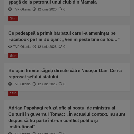
șpagă de la patronul unui club din Mamaia
Euro
TVF Oltenia
a
12 iunie 2026
0
scăzut
Stiri
Ce pedeapsă a primit bărbatul care l-a amenințat pe
Facebook pe Ilie Bolojan: „Venim peste tine cu foc…”
TVF Oltenia
12 iunie 2026
0
Stiri
Bolojan trimite săgeți directe către Nicușor Dan. Ce i-a
reproșat șefului statului
TVF Oltenia
12 iunie 2026
0
Stiri
Adrian Papahagi refuză oficial postul de ministru al
Culturii în guvernul Tomac: „În actualul context, nu sunt
dispus să fiu parte într-un conflict politic și
instituțional”