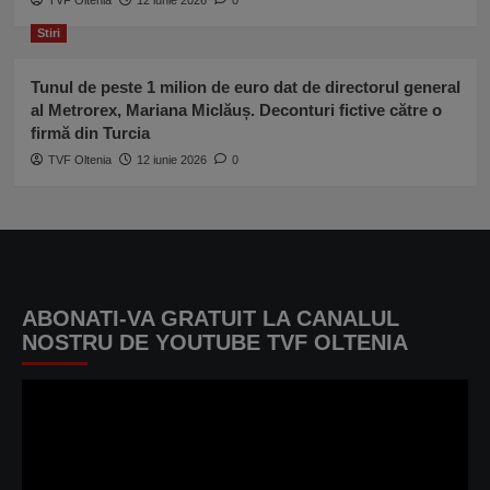
TVF Oltenia
12 iunie 2026
0
Stiri
Tunul de peste 1 milion de euro dat de directorul general
al Metrorex, Mariana Miclăuș. Deconturi fictive către o
firmă din Turcia
TVF Oltenia
12 iunie 2026
0
ABONATI-VA GRATUIT LA CANALUL
NOSTRU DE YOUTUBE TVF OLTENIA
Player
video