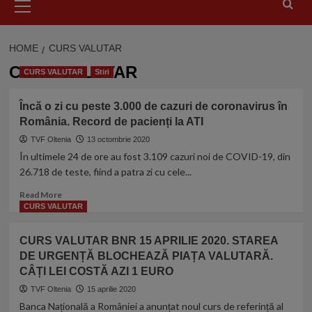
Menu
HOME
CURS VALUTAR
CURS VALUTAR
CURS VALUTAR
Stiri
Încă o zi cu peste 3.000 de cazuri de coronavirus în
România. Record de pacienți la ATI
TVF Oltenia
13 octombrie 2020
În ultimele 24 de ore au fost 3.109 cazuri noi de COVID-19, din
26.718 de teste, fiind a patra zi cu cele...
Read
Read More
more
CURS VALUTAR
about
Încă
CURS VALUTAR BNR 15 APRILIE 2020. STAREA
o
DE URGENȚĂ BLOCHEAZĂ PIAȚA VALUTARĂ.
zi
CÂȚI LEI COSTĂ AZI 1 EURO
cu
peste
TVF Oltenia
15 aprilie 2020
3.000
Banca Națională a României a anunțat noul curs de referință al
de