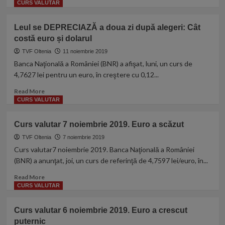
more
CURS VALUTAR
stiti
about
asta!
Rezervele
Leul se DEPRECIAZĂ a doua zi după alegeri: Cât
valutare
costă euro și dolarul
BNR
au
TVF Oltenia
11 noiembrie 2019
scăzut
Banca Naţională a României (BNR) a afişat, luni, un curs de
cu
4,7627 lei pentru un euro, în creştere cu 0,12...
aproape
1
Read
Read More
miliard
more
CURS VALUTAR
€,
about
la
Leul
Curs valutar 7 noiembrie 2019. Euro a scăzut
cel
se
mai
DEPRECIAZĂ
TVF Oltenia
7 noiembrie 2019
mic
a
Curs valutar7 noiembrie 2019. Banca Naţională a României
nivel
doua
(BNR) a anunţat, joi, un curs de referinţă de 4,7597 lei/euro, în...
din
zi
ultimele
după
Read
Read More
luni
alegeri:
more
CURS VALUTAR
Cât
about
costă
Curs
Curs valutar 6 noiembrie 2019. Euro a crescut
euro
valutar
puternic
și
7