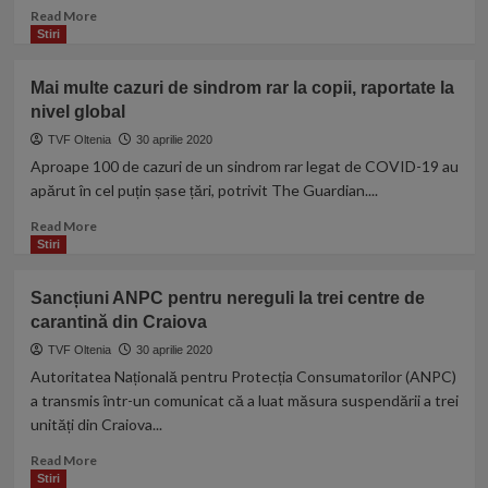
localnici
Read
Read More
s-
more
Stiri
au
about
plâns
Maria,
Mai multe cazuri de sindrom rar la copii, raportate la
că
cea
Poliția
nivel global
mai
a
tânără
TVF Oltenia
30 aprilie 2020
dat
victimă
Aproape 100 de cazuri de un sindrom rar legat de COVID-19 au
cu
a
apărut în cel puțin șase țări, potrivit The Guardian....
gaze
Covid-
lacrimogene
19
Read
Read More
din
more
Stiri
Republica
about
Moldova,
Mai
Sancțiuni ANPC pentru nereguli la trei centre de
a
multe
carantină din Craiova
fost
cazuri
condusă
de
TVF Oltenia
30 aprilie 2020
pe
sindrom
Autoritatea Națională pentru Protecția Consumatorilor (ANPC)
ultimul
rar
a transmis într-un comunicat că a luat măsura suspendării a trei
drum
la
unități din Craiova...
copii,
raportate
Read
Read More
la
more
Stiri