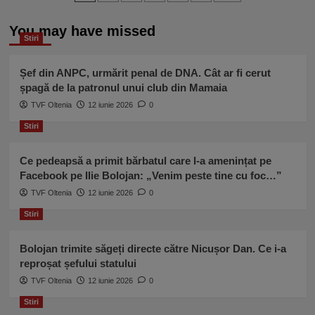
ea
anunț
articole
bolnavă
de
You may have missed
ultim
Stiri
moment:
„Dau
statului
Șef din ANPC, urmărit penal de DNA. Cât ar fi cerut
10
șpagă de la patronul unui club din Mamaia
milioane
TVF Oltenia
12 iunie 2026
0
de
euro,
Stiri
fără
dobândă,
Ce pedeapsă a primit bărbatul care l-a amenințat pe
ca
Facebook pe Ilie Bolojan: „Venim peste tine cu foc…”
să
ajut”
TVF Oltenia
12 iunie 2026
0
Stiri
Bolojan trimite săgeți directe către Nicușor Dan. Ce i-a
reproșat șefului statului
TVF Oltenia
12 iunie 2026
0
Stiri