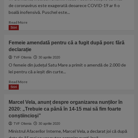
19,
de coronavirus este exagerată deoarece COVID-19 ar fi o
cât
boală inofensivă. Puschel este...
de
mare
Read
Read More
va
more
Stiri
fi
about
și
Medic
Femeie amendată pentru că a fugit după porc fără
de
legist
ce
declarație
renumit:
depinde
Situația
TVF Oltenia
30 aprilie 2020
e
O femeie din județul Satu Mare a primit o amendă de 2.000 de
extrem
lei pentru că a ieșit din curte...
de
exagerată.
Read
Read More
Coronavirusul
more
Stiri
e
about
o
Femeie
Marcel Vela, anunț despre organizarea nunților în
boală
amendată
2020: „Trebuie ca până în 14-15 mai să fim foarte
inofensivă
pentru
conştiincioşi”
că
a
TVF Oltenia
30 aprilie 2020
fugit
Ministrul Afacerilor Interne, Marcel Vela, a declarat joi că după
după
data de 15 mai se vor putea organiza nunți, însă...