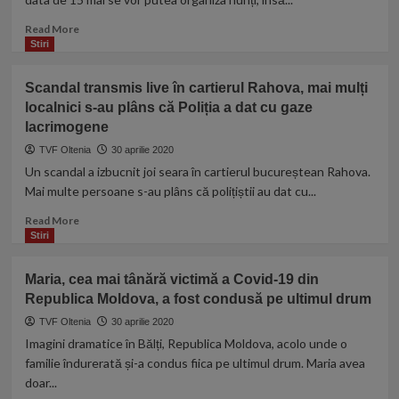
porc
fără
Read
Read More
declarație
more
Stiri
about
Marcel
Scandal transmis live în cartierul Rahova, mai mulți
Vela,
localnici s-au plâns că Poliția a dat cu gaze
anunț
lacrimogene
despre
organizarea
TVF Oltenia
30 aprilie 2020
nunților
Un scandal a izbucnit joi seara în cartierul bucureștean Rahova.
în
Mai multe persoane s-au plâns că polițiștii au dat cu...
2020:
„Trebuie
Read
Read More
ca
more
Stiri
până în
about
14-
Scandal
Maria, cea mai tânără victimă a Covid-19 din
15
transmis
mai
Republica Moldova, a fost condusă pe ultimul drum
live
să
în
TVF Oltenia
30 aprilie 2020
fim
cartierul
Imagini dramatice în Bălți, Republica Moldova, acolo unde o
foarte
Rahova,
familie îndurerată și-a condus fiica pe ultimul drum. Maria avea
conştiincioşi”
mai
doar...
mulți