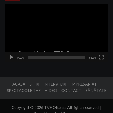
Player
video
00:00
51:16
ACASA
STIRI
INTERVIURI
IMPRESARIAT
SPECTACOLE TVF
VIDEO
CONTACT
SĂNĂTATE
Copyright © 2026 TVF Oltenia. All rights reserved.
|