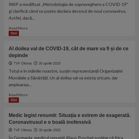
primit
INSP a modificat „Metodologia de supraveghere a COVID-19”
NUME
şi clarifică când se poate declara decesul de noul coronavirus.
şi
Astfel, dacă...
va
fi
Read
Read More
produs
more
Stiri
non-
about
profit.
Cum
Al doilea val de COVID-19, cât de mare va fi și de ce
Acord
decid
între
depinde
autoritățile
Oxford
dacă
TVF Oltenia
30 aprilie 2020
şi
o
Totul e în mâinile noastre, susțin reprezentanții Organizației
gigantul
persoană
Mondiale a Sănătății. Un al doilea val va exista oricum, dar
AstraZeneca
moare
amploarea...
de
coronavirus
Read
Read More
more
Stiri
about
Al
Medic legist renumit: Situația e extrem de exagerată.
doilea
Coronavirusul e o boală inofensivă
val
de
TVF Oltenia
30 aprilie 2020
COVID-
În Germania, medicul renumit Klaus Puschel susține că frica