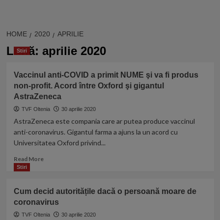
HOME
2020
APRILIE
Lună:
aprilie 2020
Stiri
Vaccinul anti-COVID a primit NUME şi va fi produs
non-profit. Acord între Oxford şi gigantul
AstraZeneca
TVF Oltenia
30 aprilie 2020
AstraZeneca este compania care ar putea produce vaccinul
anti-coronavirus. Gigantul farma a ajuns la un acord cu
Universitatea Oxford privind...
Read
Read More
more
Stiri
about
Vaccinul
Cum decid autoritățile dacă o persoană moare de
anti-
coronavirus
COVID
a
TVF Oltenia
30 aprilie 2020