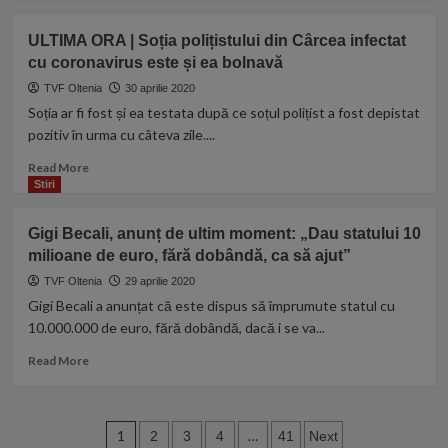
nivel
about
global
Sancțiuni
ULTIMA ORA | Soția polițistului din Cârcea infectat
ANPC
cu coronavirus este și ea bolnavă
pentru
nereguli
TVF Oltenia
30 aprilie 2020
la
Soția ar fi fost și ea testata după ce soțul polițist a fost depistat
trei
pozitiv în urma cu câteva zile....
centre
de
Read
Read More
carantină
more
Stiri
din
about
Craiova
ULTIMA
Gigi Becali, anunț de ultim moment: „Dau statului 10
ORA
milioane de euro, fără dobândă, ca să ajut”
|
Soția
TVF Oltenia
29 aprilie 2020
polițistului
Gigi Becali a anunțat că este dispus să împrumute statul cu
din
10.000.000 de euro, fără dobândă, dacă i se va...
Cârcea
infectat
Read
Read More
cu
more
coronavirus
about
este
Gigi
Paginație
și
Becali,
1
…
2
3
4
41
Next