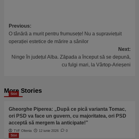
Post
Previous:
O tânără a murit pentru frumusețe! Nu a supraviețuit
navigation
operației estetice de mărire a sânilor
Next:
Ninge în județul Alba. Zăpada a început să se depună,
cu fulgi mari, la Vârtop-Arieșeni
More Stories
Stiri
Gheorghe Piperea: „După ce pică varianta Tomac,
ori PSD va face un guvern, cu majoritatea, ori PSD
acceptă să mergem la anticipate!”
TVF Oltenia
12 iunie 2026
0
Stiri