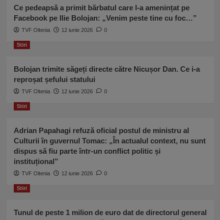
Ce pedeapsă a primit bărbatul care l-a amenințat pe
Facebook pe Ilie Bolojan: „Venim peste tine cu foc…”
TVF Oltenia
12 iunie 2026
0
Stiri
Bolojan trimite săgeți directe către Nicușor Dan. Ce i-a
reproșat șefului statului
TVF Oltenia
12 iunie 2026
0
Stiri
Adrian Papahagi refuză oficial postul de ministru al
Culturii în guvernul Tomac: „În actualul context, nu sunt
dispus să fiu parte într-un conflict politic și
instituțional”
TVF Oltenia
12 iunie 2026
0
Stiri
Tunul de peste 1 milion de euro dat de directorul general