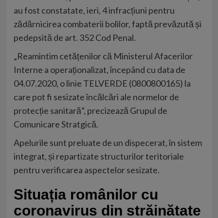
au fost constatate, ieri, 4 infracțiuni pentru
zădărnicirea combaterii bolilor, faptă prevăzută și
pedepsită de art. 352 Cod Penal.
„Reamintim cetățenilor că Ministerul Afacerilor
Interne a operaționalizat, începând cu data de
04.07.2020, o linie TELVERDE (0800800165) la
care pot fi sesizate încălcări ale normelor de
protecție sanitară”, precizează Grupul de
Comunicare Stratgică.
Apelurile sunt preluate de un dispecerat, în sistem
integrat, și repartizate structurilor teritoriale
pentru verificarea aspectelor sesizate.
Situația românilor cu
coronavirus din străinătate