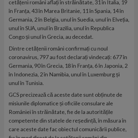
cetățeni români aflați în străinătate, 31 în Italia, 19
în Franța, 43 în Marea Britanie, 11 în Spania, 14 în
Germania, 2 în Belgia, unul în Suedia, unul în Elveția,
unul în SUA, unul în Brazilia, unul în Republica
Congo și unul în Grecia, au decedat.
Dintre cetățenii români confirmați cu noul
coronavirus, 797 au fost declarați vindecați: 677 în
Germania, 90 în Grecia, 18 în Franța, 6 în Japonia, 2
în Indonezia, 2 în Namibia, unul în Luxemburg și
unul în Tunisia.
GCS precizează că aceste date sunt obținute de
misiunile diplomatice și oficiile consulare ale
României în străinătate, fie de la autoritățile
competente din statele de reședință, în măsura în
care aceste date fac obiectul comunicării publice,
fie în mod direct de la cetățenii români din