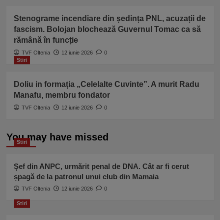
Stenograme incendiare din ședința PNL, acuzații de
fascism. Bolojan blochează Guvernul Tomac ca să
rămână în funcție
TVF Oltenia
12 iunie 2026
0
Stiri
Doliu in formația „Celelalte Cuvinte”. A murit Radu
Manafu, membru fondator
TVF Oltenia
12 iunie 2026
0
You may have missed
Stiri
Șef din ANPC, urmărit penal de DNA. Cât ar fi cerut
șpagă de la patronul unui club din Mamaia
TVF Oltenia
12 iunie 2026
0
Stiri