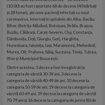
(10:00) au fost raportate 68 de decese (40 bărbați
și 28 femei), ale unor pacienți infectați cu noul
coronavirus, internați în spitalele din Alba, Bacău,
Bihor, Bistrița-Năsăud, Botoșani, Brăila, Brașov,
Buzău, Călărași, Caraș-Severin, Cluj, Constanța,
Dâmbovița, Dolj, Giurgiu, Gorj, Harghita,
Hunedoara, Ialomița, Iași, Maramureș, Mehedinți,
Mureș, Olt, Prahova, Sălaj, Suceava, Timiș, Tulcea,
Ilfov și Municipiul București.
Dintre acestea, 1 deces a fost înregistrat la
categoria de vârstă 30-39 ani, 3 decese la
categoria de vârstă 40-49 de ani, 10 decese la
categoria 50-59 de ani, 19 decese la categoria de
vârstă 60-69 ani, 19 decese la categoria de vârstă
70-79 ani și 16 decese la categoria de peste 80 de