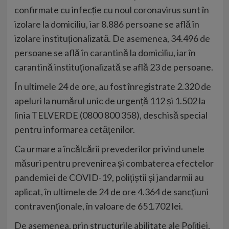
confirmate cu infecție cu noul coronavirus sunt în
izolare la domiciliu, iar 8.886 persoane se află în
izolare instituționalizată. De asemenea, 34.496 de
persoane se află în carantină la domiciliu, iar în
carantină instituționalizată se află 23 de persoane.
În ultimele 24 de ore, au fost înregistrate 2.320 de
apeluri la numărul unic de urgență 112 și 1.502 la
linia TELVERDE (0800 800 358), deschisă special
pentru informarea cetățenilor.
Ca urmare a încălcării prevederilor privind unele
măsuri pentru prevenirea și combaterea efectelor
pandemiei de COVID-19, polițiștii și jandarmii au
aplicat, în ultimele de 24 de ore 4.364 de sancţiuni
contravenţionale, în valoare de 651.702 lei.
De asemenea, prin structurile abilitate ale Poliției,