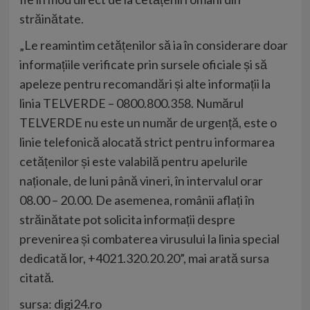
străinătate.
„Le reamintim cetățenilor să ia în considerare doar
informațiile verificate prin sursele oficiale și să
apeleze pentru recomandări și alte informații la
linia TELVERDE – 0800.800.358. Numărul
TELVERDE nu este un număr de urgență, este o
linie telefonică alocată strict pentru informarea
cetățenilor și este valabilă pentru apelurile
naționale, de luni până vineri, în intervalul orar
08.00 – 20.00. De asemenea, românii aflați în
străinătate pot solicita informații despre
prevenirea și combaterea virusului la linia special
dedicată lor, +4021.320.20.20”, mai arată sursa
citată.
sursa: digi24.ro