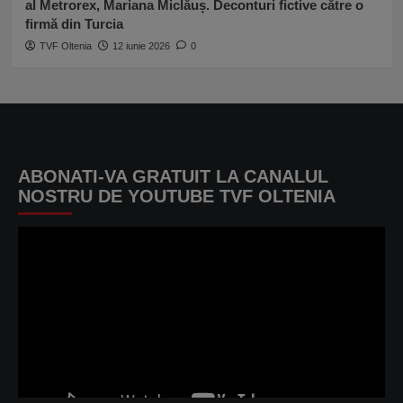
al Metrorex, Mariana Miclăuș. Deconturi fictive către o
firmă din Turcia
TVF Oltenia
12 iunie 2026
0
ABONATI-VA GRATUIT LA CANALUL
NOSTRU DE YOUTUBE TVF OLTENIA
Player
video