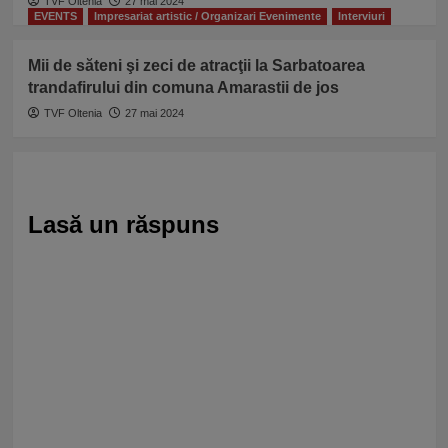
TVF Oltenia
27 mai 2024
EVENTS
Impresariat artistic / Organizari Evenimente
Interviuri
Mii de săteni şi zeci de atracţii la Sarbatoarea
trandafirului din comuna Amarastii de jos
TVF Oltenia
27 mai 2024
Lasă un răspuns