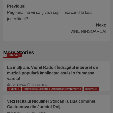
Post
Previous:
Prigoană, nu vii să-ţi vezi copiii nici când te lasă
navigation
judecătorii?
Next:
VINE NINSOAREA!
More Stories
Interviuri
La mulţi ani, Viorel Radoi! Îndrăgitul interpret de
muzică populară împlineşte astăzi o frumoasa
varsta!
TVF Oltenia
27 iulie 2024
EVENTS
Impresariat artistic / Organizari Evenimente
Interviuri
Vezi recitalul Niculinei Stoican la ziua comunei
Castranova din Judetul Dolj