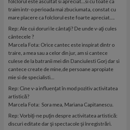
folclorul este ascultat si apreciat…si cu toate ca
traim intr-o perioada mai zbuciumata, constat cu
mare placere ca folclorul este foarte apreciat….
Rep: Ale cui doruri le cântaţi? De unde v-aţi cules
cântecele ?
Marcela Fota: Orice cantec este inspirat dintr o
traire, a mea sau a celor din jur, am si cantece
culese de la batranii mei din Danciulesti Gorj dar si
cantece create de mine,de persoane apropiate
mie si de specialisti…
Rep: Cine v-a influenţat în mod pozitiv activitatea
artistică?
Marcela Fota: Sora mea, Mariana Capitanescu.
Rep: Vorbiţi-ne puţin despre activitatea artistică:
discuri editate dar şi spectacole şi înregistrări.