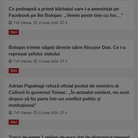
Ce pedeapsă a primit bărbatul care l-a amenințat pe
Facebook pe Ilie Bolojan: „Venim peste tine cu foc…”
TVF Oltenia
12 iunie 2026
0
Stiri
Bolojan trimite săgeți directe către Nicușor Dan. Ce i-a
reproșat șefului statului
TVF Oltenia
12 iunie 2026
0
Stiri
Adrian Papahagi refuză oficial postul de ministru al
Culturii în guvernul Tomac: „În actualul context, nu sunt
dispus să fiu parte într-un conflict politic și
instituțional”
TVF Oltenia
12 iunie 2026
0
Stiri
Tunul de peste 1 milion de euro dat de directorul general