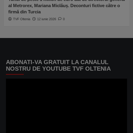
al Metrorex, Mariana Miclăuș. Deconturi fictive către o
firmă din Turcia
TVF Oltenia
12 iunie 2026
0
ABONATI-VA GRATUIT LA CANALUL
NOSTRU DE YOUTUBE TVF OLTENIA
Player
video