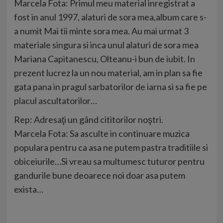
Marcela Fota: Primul meu material inregistrat a
fost in anul 1997, alaturi de sora mea,album care s-
a numit Mai tii minte sora mea. Au mai urmat 3
materiale singura si inca unul alaturi de sora mea
Mariana Capitanescu, Olteanu-i bun de iubit. In
prezent lucrez la un nou material, am in plan sa fie
gata pana in pragul sarbatorilor de iarna si sa fie pe
placul ascultatorilor…
Rep: Adresaţi un gând cititorilor noştri.
Marcela Fota: Sa asculte in continuare muzica
populara pentru ca asa ne putem pastra traditiile si
obiceiurile…Si vreau sa multumesc tuturor pentru
gandurile bune deoarece noi doar asa putem
exista…