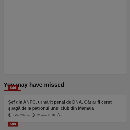
You may have missed
Stiri
Șef din ANPC, urmărit penal de DNA. Cât ar fi cerut
șpagă de la patronul unui club din Mamaia
TVF Oltenia
12 iunie 2026
0
Stiri