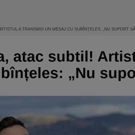
 ARTISTUL A TRANSMIS UN MESAJ CU SUBÎNȚELES: „NU SUPORT S
, atac subtil! Arti
bînțeles: „Nu supo