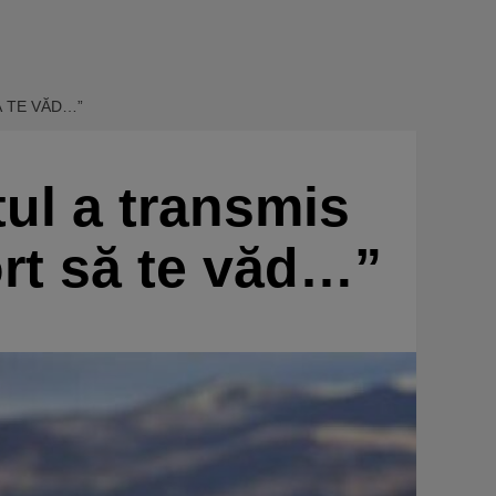
Ă TE VĂD…”
stul a transmis
rt să te văd…”