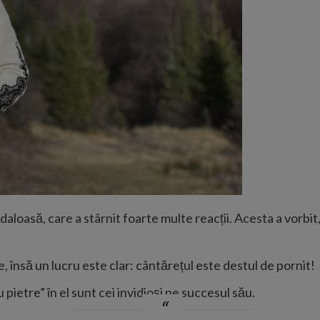
aloasă, care a stârnit foarte multe reacții. Acesta a vorbit,
, însă un lucru este clar: cântărețul este destul de pornit!
ietre” în el sunt cei invidioși pe succesul său.