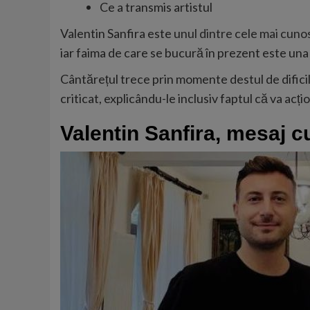
Ce a transmis artistul
Valentin Sanfira este
unul dintre cele mai cunosc
iar faima de care se bucură în prezent este un
Cântărețul trece prin momente destul de difici
criticat, explicându-le inclusiv faptul că va acți
Valentin Sanfira, mesaj c