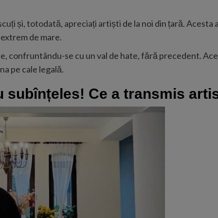
uți și, totodată, apreciați artiști
de la noi din țară. Acesta
a extrem de mare.
le, confruntându-se cu un val de hate, fără precedent. Ace
ona pe cale legală.
u subînțeles! Ce a transmis artis