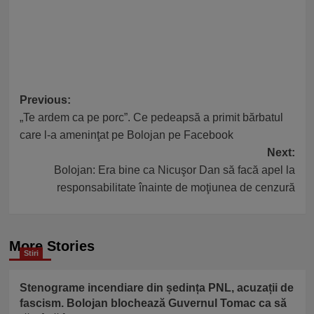
Post
Previous:
„Te ardem ca pe porc”. Ce pedeapsă a primit bărbatul
navigation
care l-a ameninţat pe Bolojan pe Facebook
Next:
Bolojan: Era bine ca Nicuşor Dan să facă apel la
responsabilitate înainte de moţiunea de cenzură
More Stories
Stiri
Stenograme incendiare din ședința PNL, acuzații de
fascism. Bolojan blochează Guvernul Tomac ca să