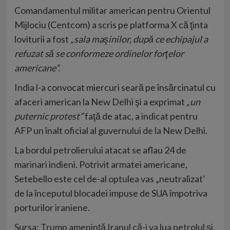
Comandamentul militar american pentru Orientul
Mijlociu (Centcom) a scris pe platforma X că ţinta
loviturii a fost
„sala maşinilor, după ce echipajul a
refuzat să se conformeze ordinelor forţelor
americane”.
India l-a convocat miercuri seară pe însărcinatul cu
afaceri american la New Delhi şi a exprimat
„un
puternic protest”
faţă de atac, a indicat pentru
AFP un înalt oficial al guvernului de la New Delhi.
La bordul petrolierului atacat se aflau 24 de
marinari indieni. Potrivit armatei americane,
Setebello este cel de-al optulea vas „neutralizat’
de la începutul blocadei impuse de SUA împotriva
porturilor iraniene.
Sursa:
Trump ameninţă Iranul că-i va lua petrolul și