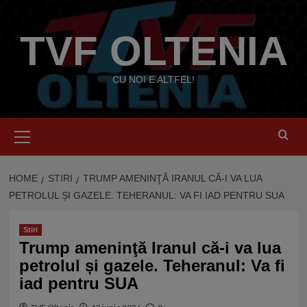
Skip
to
TVF OLTENIA
content
CU NOI E ALTFEL!
Primary
Menu
HOME
STIRI
TRUMP AMENINŢĂ IRANUL CĂ-I VA LUA
PETROLUL ȘI GAZELE. TEHERANUL: VA FI IAD PENTRU SUA
Stiri
Trump ameninţă Iranul că-i va lua
petrolul și gazele. Teheranul: Va fi
iad pentru SUA