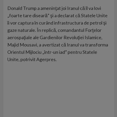
Donald Trump a ameninţat joi Iranul că îl va lovi
„foarte tare diseară” şi a declarat că Statele Unite
îi vor captura în curând infrastructura de petrol şi
gaze naturale. În replică, comandantul Forţelor
aerospaţiale ale Gardienilor Revoluţiei Islamice,
Majid Mousavi, a avertizat că Iranul va transforma
Orientul Mijlociu „într-un iad” pentru Statele
Unite, potrivit Agerpres.