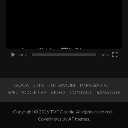
video
00:00
51:16
ACASA
STIRI
INTERVIURI
IMPRESARIAT
SPECTACOLE TVF
VIDEO
CONTACT
SĂNĂTATE
Copyright © 2026 TVF Oltenia. All rights reserved.
|
CoverNews
by AF themes.