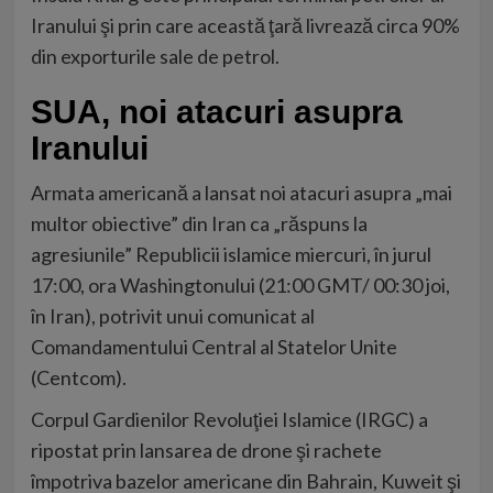
Iranului şi prin care această ţară livrează circa 90%
din exporturile sale de petrol.
SUA, noi atacuri asupra
Iranului
Armata americană a lansat noi atacuri asupra „mai
multor obiective” din Iran ca „răspuns la
agresiunile” Republicii islamice miercuri, în jurul
17:00, ora Washingtonului (21:00 GMT/ 00:30 joi,
în Iran), potrivit unui comunicat al
Comandamentului Central al Statelor Unite
(Centcom).
Corpul Gardienilor Revoluţiei Islamice (IRGC) a
ripostat prin lansarea de drone şi rachete
împotriva bazelor americane din Bahrain, Kuweit şi