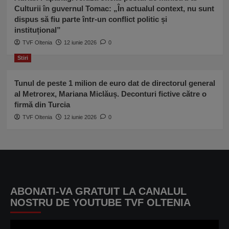
Culturii în guvernul Tomac: „În actualul context, nu sunt
dispus să fiu parte într-un conflict politic și
instituțional”
TVF Oltenia
12 iunie 2026
0
Stiri
Tunul de peste 1 milion de euro dat de directorul general
al Metrorex, Mariana Miclăuș. Deconturi fictive către o
firmă din Turcia
TVF Oltenia
12 iunie 2026
0
ABONATI-VA GRATUIT LA CANALUL
NOSTRU DE YOUTUBE TVF OLTENIA
Player