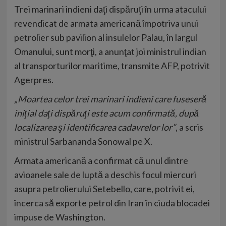
Trei marinari indieni daţi dispăruţi în urma atacului
revendicat de armata americană împotriva unui
petrolier sub pavilion al insulelor Palau, în largul
Omanului, sunt morţi, a anunţat joi ministrul indian
al transporturilor maritime, transmite AFP, potrivit
Agerpres.
„Moartea celor trei marinari indieni care fuseseră
iniţial daţi dispăruţi este acum confirmată, după
localizarea şi identificarea cadavrelor lor”
, a scris
ministrul Sarbananda Sonowal pe X.
Armata americană a confirmat că unul dintre
avioanele sale de luptă a deschis focul miercuri
asupra petrolierului Setebello, care, potrivit ei,
încerca să exporte petrol din Iran în ciuda blocadei
impuse de Washington.