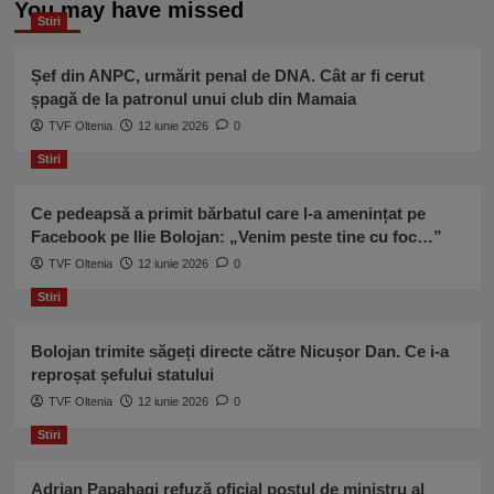
You may have missed
Stiri
Șef din ANPC, urmărit penal de DNA. Cât ar fi cerut
șpagă de la patronul unui club din Mamaia
TVF Oltenia
12 iunie 2026
0
Stiri
Ce pedeapsă a primit bărbatul care l-a amenințat pe
Facebook pe Ilie Bolojan: „Venim peste tine cu foc…”
TVF Oltenia
12 iunie 2026
0
Stiri
Bolojan trimite săgeți directe către Nicușor Dan. Ce i-a
reproșat șefului statului
TVF Oltenia
12 iunie 2026
0
Stiri
Adrian Papahagi refuză oficial postul de ministru al