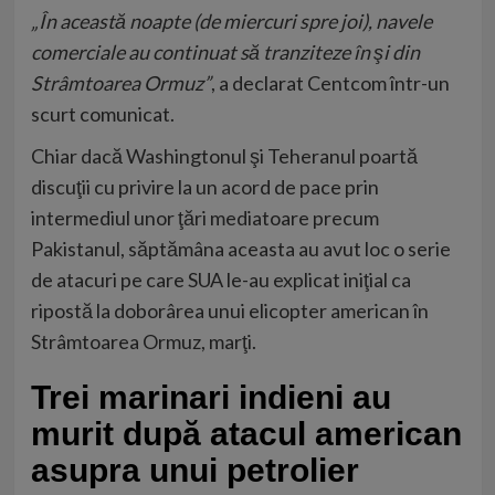
„În această noapte (de miercuri spre joi), navele
comerciale au continuat să tranziteze în şi din
Strâmtoarea Ormuz”
, a declarat Centcom într-un
scurt comunicat.
Chiar dacă Washingtonul şi Teheranul poartă
discuţii cu privire la un acord de pace prin
intermediul unor ţări mediatoare precum
Pakistanul, săptămâna aceasta au avut loc o serie
de atacuri pe care SUA le-au explicat iniţial ca
ripostă la doborârea unui elicopter american în
Strâmtoarea Ormuz, marţi.
Trei marinari indieni au
murit după atacul american
asupra unui petrolier