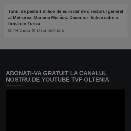
Tunul de peste 1 milion de euro dat de directorul general
al Metrorex, Mariana Miclăuș. Deconturi fictive către o
firmă din Turcia
TVF Oltenia
12 iunie 2026
0
ABONATI-VA GRATUIT LA CANALUL
NOSTRU DE YOUTUBE TVF OLTENIA
Player
video