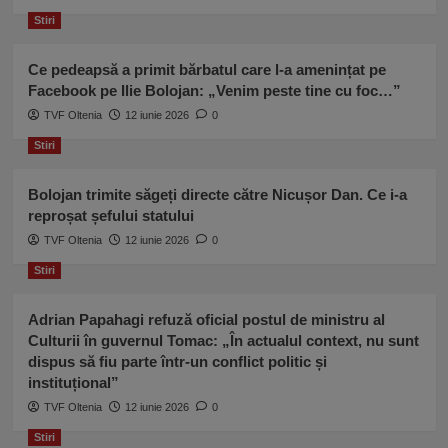
Stiri
Ce pedeapsă a primit bărbatul care l-a amenințat pe
Facebook pe Ilie Bolojan: „Venim peste tine cu foc…”
TVF Oltenia
12 iunie 2026
0
Stiri
Bolojan trimite săgeți directe către Nicușor Dan. Ce i-a
reproșat șefului statului
TVF Oltenia
12 iunie 2026
0
Stiri
Adrian Papahagi refuză oficial postul de ministru al
Culturii în guvernul Tomac: „În actualul context, nu sunt
dispus să fiu parte într-un conflict politic și
instituțional”
TVF Oltenia
12 iunie 2026
0
Stiri