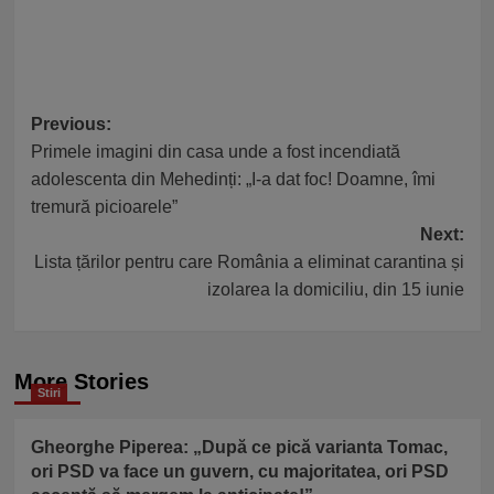
Post
Previous:
Primele imagini din casa unde a fost incendiată
navigation
adolescenta din Mehedinți: „I-a dat foc! Doamne, îmi
tremură picioarele”
Next:
Lista țărilor pentru care România a eliminat carantina și
izolarea la domiciliu, din 15 iunie
More Stories
Stiri
Gheorghe Piperea: „După ce pică varianta Tomac,
ori PSD va face un guvern, cu majoritatea, ori PSD