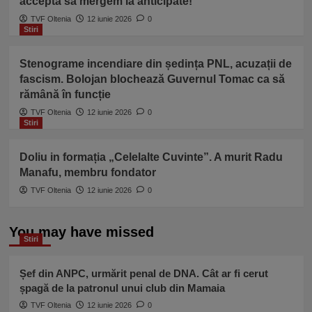
acceptă să mergem la anticipate!”
TVF Oltenia
12 iunie 2026
0
Stiri
Stenograme incendiare din ședința PNL, acuzații de
fascism. Bolojan blochează Guvernul Tomac ca să
rămână în funcție
TVF Oltenia
12 iunie 2026
0
Stiri
Doliu in formația „Celelalte Cuvinte”. A murit Radu
Manafu, membru fondator
TVF Oltenia
12 iunie 2026
0
You may have missed
Stiri
Șef din ANPC, urmărit penal de DNA. Cât ar fi cerut
șpagă de la patronul unui club din Mamaia
TVF Oltenia
12 iunie 2026
0