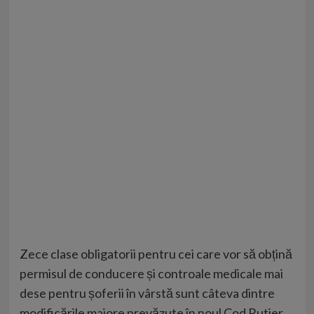
Zece clase obligatorii pentru cei care vor să obțină
permisul de conducere și controale medicale mai
dese pentru șoferii în vârstă sunt câteva dintre
modificările majore prevăzute în noul Cod Rutier