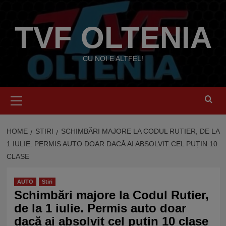
Skip
to
TVF OLTENIA
content
CU NOI E ALTFEL!
Primary
Menu
HOME
STIRI
SCHIMBĂRI MAJORE LA CODUL RUTIER, DE LA
1 IULIE. PERMIS AUTO DOAR DACĂ AI ABSOLVIT CEL PUȚIN 10
CLASE
AUTO
Stiri
Schimbări majore la Codul Rutier,
de la 1 iulie. Permis auto doar
dacă ai absolvit cel puțin 10 clase