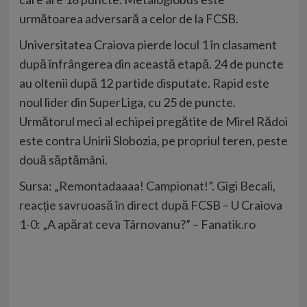
următoarea adversară a celor de la FCSB.
Universitatea Craiova pierde locul 1 în clasament
după înfrângerea din această etapă. 24 de puncte
au oltenii după 12 partide disputate. Rapid este
noul lider din SuperLiga, cu 25 de puncte.
Următorul meci al echipei pregătite de Mirel Rădoi
este contra Unirii Slobozia, pe propriul teren, peste
două săptămâni.
Sursa:
„Remontadaaaa! Campionat!”. Gigi Becali,
reacție savruoasă în direct după FCSB – U Craiova
1-0: „A apărat ceva Târnovanu?” – Fanatik.ro