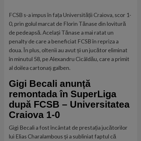
FCSB s-a impus în fața Universității Craiova
, scor 1-
0, prin golul marcat de Florin Tănase din lovitură
de pedeapsă. Același Tănase a mai ratat un
penalty de care a beneficiat FCSB în repriza a
doua. În plus, oltenii au avut și un jucător eliminat
în minutul 58, pe Alexandru Cicâldău, care a primit
al doilea cartonaș galben.
Gigi Becali anunță
remontada în SuperLiga
după FCSB – Universitatea
Craiova 1-0
Gigi Becali a fost încântat de prestația jucătorilor
lui Elias Charalambous și a subliniat faptul că