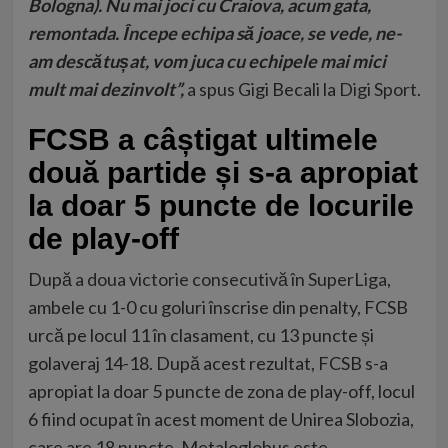
Bologna). Nu mai joci cu Craiova, acum gata,
remontada. Începe echipa să joace, se vede, ne-
am descătușat, vom juca cu echipele mai mici
mult mai dezinvolt”,
a spus Gigi Becali la
Digi Sport
.
FCSB a câștigat ultimele
două partide și s-a apropiat
la doar 5 puncte de locurile
de play-off
După
a doua victorie consecutivă în SuperLiga
,
ambele cu 1-0 cu goluri înscrise din penalty, FCSB
urcă pe locul 11 în clasament, cu 13 puncte și
golaveraj 14-18. După acest rezultat, FCSB s-a
apropiat la doar 5 puncte de zona de play-off, locul
6 fiind ocupat în acest moment de Unirea Slobozia,
care are 18 puncte. Metaloglobus este