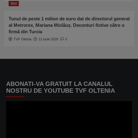
Stiri
Tunul de peste 1 milion de euro dat de directorul general
al Metrorex, Mariana Miclăuș. Deconturi fictive către o
firmă din Turcia
TVF Oltenia
12 iunie 2026
0
ABONATI-VA GRATUIT LA CANALUL
NOSTRU DE YOUTUBE TVF OLTENIA
Player
video