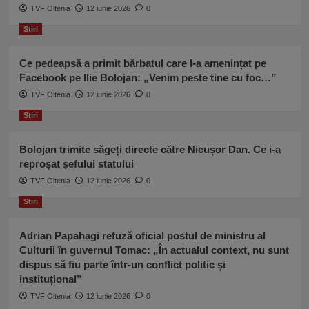
TVF Oltenia
12 iunie 2026
0
Stiri
Ce pedeapsă a primit bărbatul care l-a amenințat pe
Facebook pe Ilie Bolojan: „Venim peste tine cu foc…”
TVF Oltenia
12 iunie 2026
0
Stiri
Bolojan trimite săgeți directe către Nicușor Dan. Ce i-a
reproșat șefului statului
TVF Oltenia
12 iunie 2026
0
Stiri
Adrian Papahagi refuză oficial postul de ministru al
Culturii în guvernul Tomac: „În actualul context, nu sunt
dispus să fiu parte într-un conflict politic și
instituțional”
TVF Oltenia
12 iunie 2026
0