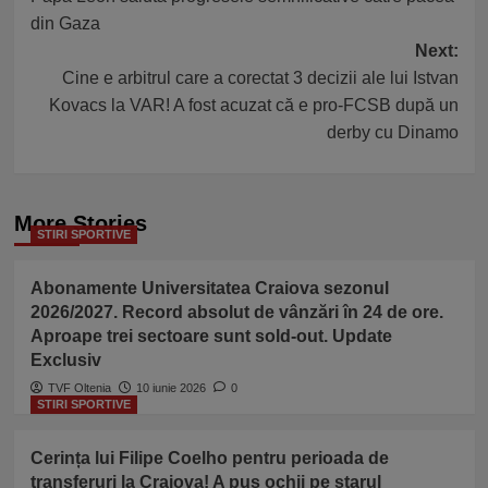
navigation
din Gaza
Next:
Cine e arbitrul care a corectat 3 decizii ale lui Istvan
Kovacs la VAR! A fost acuzat că e pro-FCSB după un
derby cu Dinamo
More Stories
STIRI SPORTIVE
Abonamente Universitatea Craiova sezonul
2026/2027. Record absolut de vânzări în 24 de ore.
Aproape trei sectoare sunt sold-out. Update
Exclusiv
TVF Oltenia
10 iunie 2026
0
STIRI SPORTIVE
Cerința lui Filipe Coelho pentru perioada de
transferuri la Craiova! A pus ochii pe starul