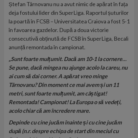
Ștefan Târnovanu nu a avut nimic de apărat în fața
deja fostului lider din SuperLiga. Raportul șuturilor
la poartă în FCSB – Universitatea Craiova a fost 5-1
în favoarea gazdelor. După a doua victorie
consecutivă obținută de FCSB în SuperLiga, Becali
anunță remontada în campionat.
„Sunt foarte mulțumit. Dacă am 10-1 la cornere…
Se pune, dacă mingea nu ajunge acolo la careu, nu
ai cum să dai corner. A apărat vreo minge
Târnovanu? Din moment ce mai avem și un 11
metri, sunt foarte mulțumit, am câștigat!
Remontada! Campionat!
La Europa o să vedeți,
acolo chiar că am încredere mare.
Depinde cu cine jucăm înainte și cu cine jucăm
după (n.r. despre echipa de start din meciul cu