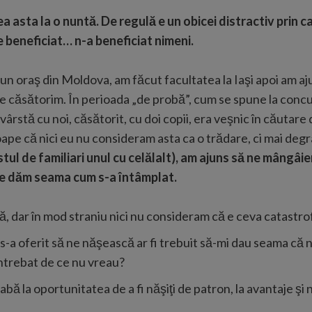
a asta la o nuntă. De regulă e un obicei distractiv prin c
de beneficiat… n-a beneficiat nimeni.
tr-un oraş din Moldova, am făcut facultatea la Iaşi apoi am 
 ne căsătorim. În perioada „de probă”, cum se spune la concu
rstă cu noi, căsătorit, cu doi copii, era veşnic în căutare d
roape că nici eu nu consideram asta ca o trădare, ci mai deg
estul de familiari unul cu celălalt), am ajuns să ne mângâ
ne dăm seama cum s-a întâmplat.
ă, dar în mod straniu nici nu consideram că e ceva catastrof
s-a oferit să ne năşească ar fi trebuit să-mi dau seama că n
 întrebat de ce nu vreau?
 la oportunitatea de a fi năşiţi de patron, la avantaje şi n