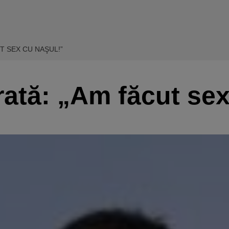
T SEX CU NAŞUL!”
ată: „Am făcut sex