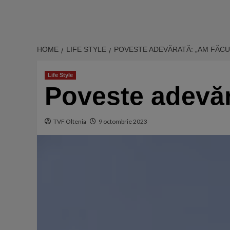
HOME
LIFE STYLE
POVESTE ADEVĂRATĂ: „AM FĂCU
Life Style
Poveste adevăr
TVF Oltenia
9 octombrie 2023