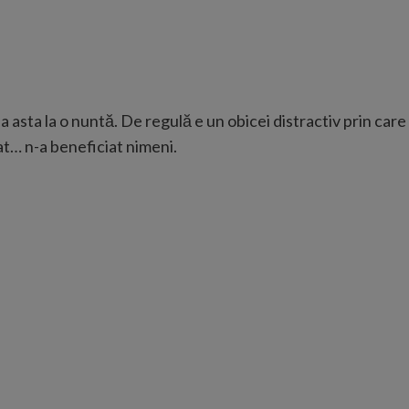
a asta la o nuntă. De regulă e un obicei distractiv prin care
iat… n-a beneficiat nimeni.