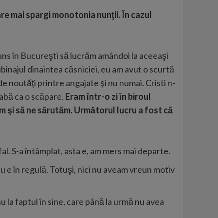
are mai spargi monotonia nunţii. În cazul
ajuns în Bucureşti să lucrăm amândoi la aceeaşi
binajul dinaintea căsniciei, eu am avut o scurtă
e noutăţi printre angajate şi nu numai. Cristi n-
rabă ca o scăpare.
Eram într-o zi în biroul
iem şi să ne sărutăm. Următorul lucru a fost că
al. S-a întâmplat, asta e, am mers mai departe.
u e în regulă. Totuşi, nici nu aveam vreun motiv
u la faptul în sine, care până la urmă nu avea