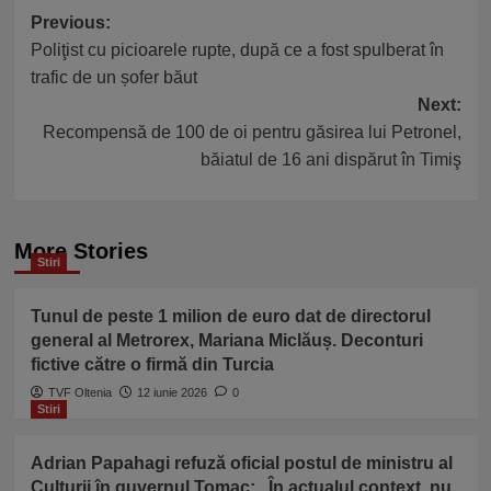
Post
Previous:
Poliţist cu picioarele rupte, după ce a fost spulberat în
navigation
trafic de un șofer băut
Next:
Recompensă de 100 de oi pentru găsirea lui Petronel,
băiatul de 16 ani dispărut în Timiş
More Stories
Stiri
Tunul de peste 1 milion de euro dat de directorul
general al Metrorex, Mariana Miclăuș. Deconturi
fictive către o firmă din Turcia
TVF Oltenia
12 iunie 2026
0
Stiri
Adrian Papahagi refuză oficial postul de ministru al
Culturii în guvernul Tomac: „În actualul context, nu