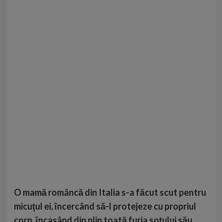
O mamă româncă din Italia s-a făcut scut pentru
micuţul ei, încercând să-l protejeze cu propriul
corp, încasând din plin toată furia soţului său,