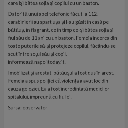
care îşi bătea soţia şi copilul cu un baston.
Datorită unui apel telefonic făcut la 112,
carabinierii au spart uşa şi l-au găsit în casă pe
bătăuş, în flagrant, ce în timp ce-și bătea soția și
fiul său de 11 ani cu un baston. Femeia încerca din
toate puterile să-şi protejeze copilul, făcându-se
scut între soţul său şi copil,
informează
napolitoday.it
.
Imobilizat şi arestat, bătăuşul a fost dus în arest.
Femeia a spus poliției că violența a avut loc din
cauza geloziei. Ea a fost încredințată medicilor
spitalului, împreună cu fiul ei.
Sursa: observator