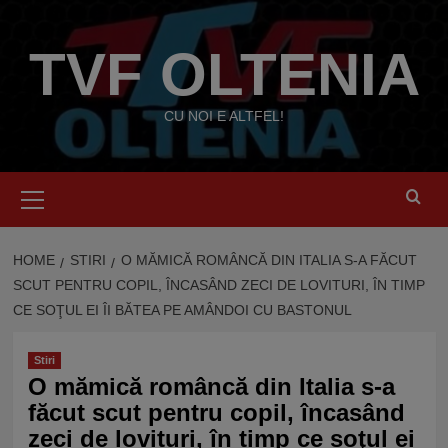
Skip
to
TVF OLTENIA
content
CU NOI E ALTFEL!
Primary
Menu
HOME
STIRI
O MĂMICĂ ROMÂNCĂ DIN ITALIA S-A FĂCUT
SCUT PENTRU COPIL, ÎNCASÂND ZECI DE LOVITURI, ÎN TIMP
CE SOŢUL EI ÎI BĂTEA PE AMÂNDOI CU BASTONUL
Stiri
O mămică româncă din Italia s-a
făcut scut pentru copil, încasând
zeci de lovituri, în timp ce soţul ei