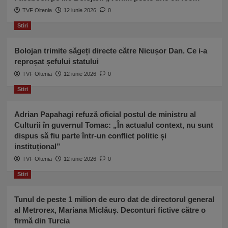
TVF Oltenia
12 iunie 2026
0
Stiri
Bolojan trimite săgeți directe către Nicușor Dan. Ce i-a
reproșat șefului statului
TVF Oltenia
12 iunie 2026
0
Stiri
Adrian Papahagi refuză oficial postul de ministru al
Culturii în guvernul Tomac: „În actualul context, nu sunt
dispus să fiu parte într-un conflict politic și
instituțional”
TVF Oltenia
12 iunie 2026
0
Stiri
Tunul de peste 1 milion de euro dat de directorul general
al Metrorex, Mariana Miclăuș. Deconturi fictive către o
firmă din Turcia