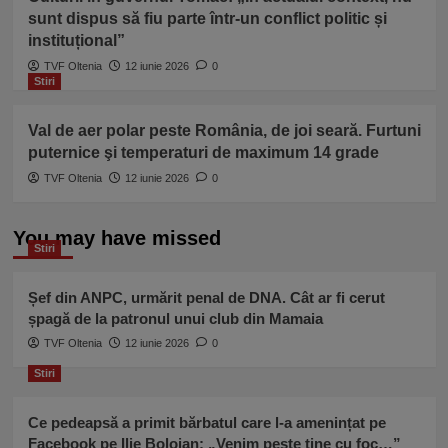
sunt dispus să fiu parte într-un conflict politic și
instituțional”
TVF Oltenia
12 iunie 2026
0
Stiri
Val de aer polar peste România, de joi seară. Furtuni
puternice şi temperaturi de maximum 14 grade
TVF Oltenia
12 iunie 2026
0
You may have missed
Stiri
Șef din ANPC, urmărit penal de DNA. Cât ar fi cerut
șpagă de la patronul unui club din Mamaia
TVF Oltenia
12 iunie 2026
0
Stiri
Ce pedeapsă a primit bărbatul care l-a amenințat pe
Facebook pe Ilie Bolojan: „Venim peste tine cu foc…”