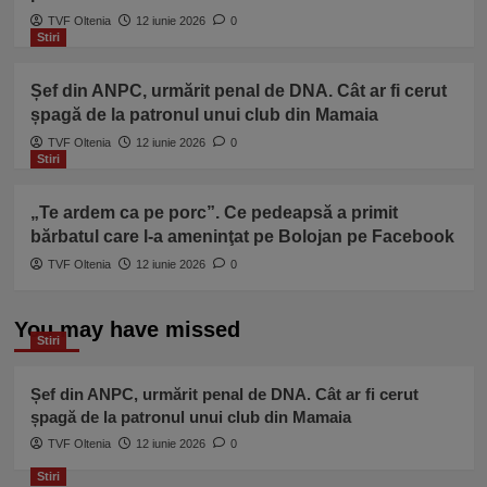
TVF Oltenia
12 iunie 2026
0
Stiri
Șef din ANPC, urmărit penal de DNA. Cât ar fi cerut
șpagă de la patronul unui club din Mamaia
TVF Oltenia
12 iunie 2026
0
Stiri
„Te ardem ca pe porc”. Ce pedeapsă a primit
bărbatul care l-a ameninţat pe Bolojan pe Facebook
TVF Oltenia
12 iunie 2026
0
You may have missed
Stiri
Șef din ANPC, urmărit penal de DNA. Cât ar fi cerut
șpagă de la patronul unui club din Mamaia
TVF Oltenia
12 iunie 2026
0
Stiri