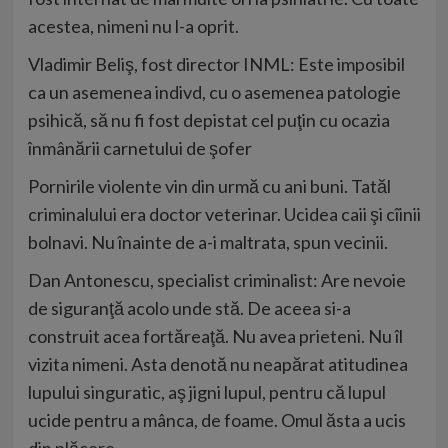
acestea, nimeni nu l-a oprit.
Vladimir Beliş, fost director INML: Este imposibil
ca un asemenea indivd, cu o asemenea patologie
psihică, să nu fi fost depistat cel puţin cu ocazia
înmânării carnetului de şofer
Pornirile violente vin din urmă cu ani buni. Tatăl
criminalului era doctor veterinar. Ucidea caii şi cîinii
bolnavi. Nu înainte de a-i maltrata, spun vecinii.
Dan Antonescu, specialist criminalist: Are nevoie
de siguranţă acolo unde stă. De aceea si-a
construit acea fortăreaţă. Nu avea prieteni. Nu îl
vizita nimeni. Asta denotă nu neapărat atitudinea
lupului singuratic, aş jigni lupul, pentru că lupul
ucide pentru a mânca, de foame. Omul ăsta a ucis
din plăcere