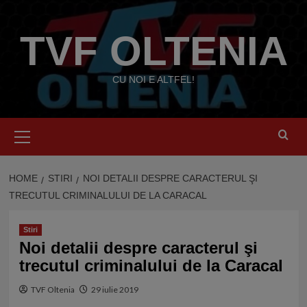
Skip
to
TVF OLTENIA
content
CU NOI E ALTFEL!
Primary
Menu
HOME
STIRI
NOI DETALII DESPRE CARACTERUL ŞI
TRECUTUL CRIMINALULUI DE LA CARACAL
Stiri
Noi detalii despre caracterul şi
trecutul criminalului de la Caracal
TVF Oltenia
29 iulie 2019