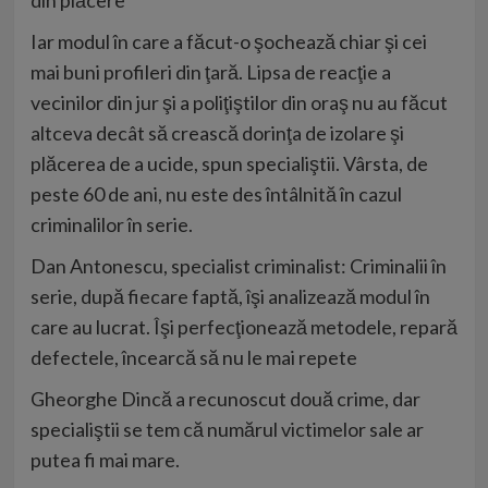
Iar modul în care a făcut-o şochează chiar şi cei
mai buni profileri din ţară. Lipsa de reacţie a
vecinilor din jur şi a poliţiştilor din oraş nu au făcut
altceva decât să crească dorinţa de izolare şi
plăcerea de a ucide, spun specialiştii. Vârsta, de
peste 60 de ani, nu este des întâlnită în cazul
criminalilor în serie.
Dan Antonescu, specialist criminalist: Criminalii în
serie, după fiecare faptă, îşi analizează modul în
care au lucrat. Îşi perfecţionează metodele, repară
defectele, încearcă să nu le mai repete
Gheorghe Dincă a recunoscut două crime, dar
specialiştii se tem că numărul victimelor sale ar
putea fi mai mare.