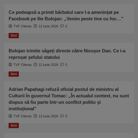
Ce pedeapsă a primit bărbatul care l-a amenințat pe
Facebook pe Ilie Bolojan: „Venim peste tine cu foc…”
TVF Oltenia
12 iunie 2026
0
Stiri
Bolojan trimite săgeți directe către Nicușor Dan. Ce i-a
reproșat șefului statului
TVF Oltenia
12 iunie 2026
0
Stiri
Adrian Papahagi refuză oficial postul de ministru al
Culturii în guvernul Tomac: „În actualul context, nu sunt
dispus să fiu parte într-un conflict politic și
instituțional”
TVF Oltenia
12 iunie 2026
0
Stiri