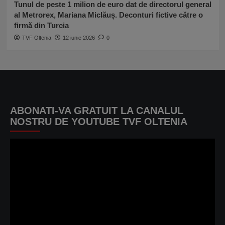
Tunul de peste 1 milion de euro dat de directorul general
al Metrorex, Mariana Miclăuș. Deconturi fictive către o
firmă din Turcia
TVF Oltenia
12 iunie 2026
0
ABONATI-VA GRATUIT LA CANALUL
NOSTRU DE YOUTUBE TVF OLTENIA
Player
video