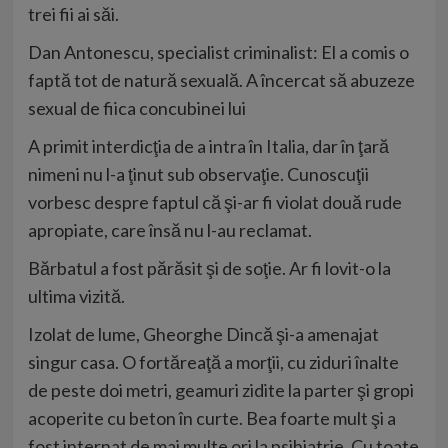
trei fii ai săi.
Dan Antonescu, specialist criminalist: El a comis o
faptă tot de natură sexuală. A încercat să abuzeze
sexual de fiica concubinei lui
A primit interdicţia de a intra în Italia, dar în ţară
nimeni nu l-a ţinut sub observaţie. Cunoscuţii
vorbesc despre faptul că şi-ar fi violat două rude
apropiate, care însă nu l-au reclamat.
Bărbatul a fost părăsit şi de soţie. Ar fi lovit-o la
ultima vizită.
Izolat de lume, Gheorghe Dincă şi-a amenajat
singur casa. O fortăreaţă a morţii, cu ziduri înalte
de peste doi metri, geamuri zidite la parter şi gropi
acoperite cu beton în curte. Bea foarte mult şi a
fost internat de mai multe ori la psihiatrie. Cu toate