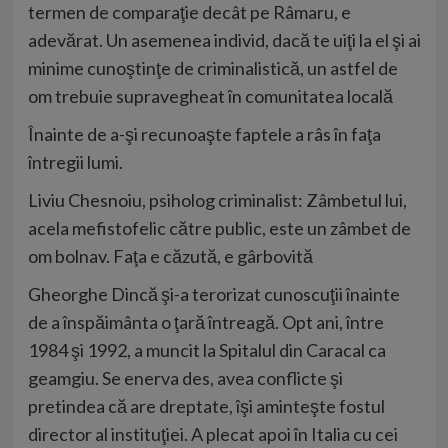
termen de comparaţie decât pe Râmaru, e
adevărat. Un asemenea individ, dacă te uiţi la el şi ai
minime cunoştinţe de criminalistică, un astfel de
om trebuie supravegheat în comunitatea locală
Înainte de a-şi recunoaşte faptele a râs în faţa
întregii lumi.
Liviu Chesnoiu, psiholog criminalist: Zâmbetul lui,
acela mefistofelic către public, este un zâmbet de
om bolnav. Faţa e căzută, e gârbovită
Gheorghe Dincă şi-a terorizat cunoscuţii înainte
de a înspăimânta o ţară întreagă. Opt ani, între
1984 şi 1992, a muncit la Spitalul din Caracal ca
geamgiu. Se enerva des, avea conflicte şi
pretindea că are dreptate, îşi aminteşte fostul
director al instituţiei. A plecat apoi în Italia cu cei