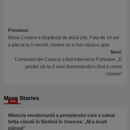
Post
Previous:
Maria Cristina e dispărută de două zile. Fata de 14 ani
navigation
a plecat la o vecină, nimeni nu a mai văzut-o apoi
Next:
Criminalul din Caracal a fost internat la Psihiatrie. „E
posibil să nu fi avut discernământ când a comis
crimele”
More Stories
Stiri
Mărturia emoţionantă a pompierului care a salvat
fetiţa căzută în fântână în Vrancea: „M-a buşit
pânsul”