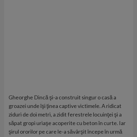
Gheorghe Dincă şi-a construit singur o casă a
groazei unde îşi ţinea captive victimele. A ridicat
ziduri de doi metri, a zidit ferestrele locuinţei şi a
săpat gropi uriaşe acoperite cu beton în curte. Iar
şirul ororilor pe care le-a săvârşit începe în urmă