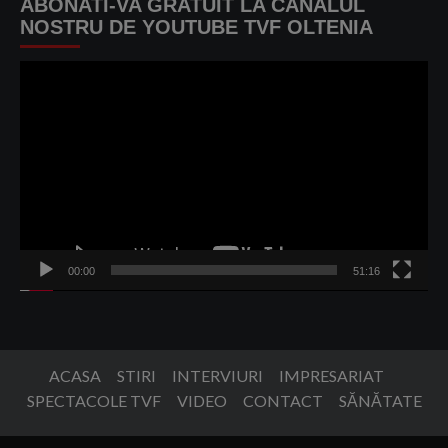
ABONATI-VA GRATUIT LA CANALUL
NOSTRU DE YOUTUBE TVF OLTENIA
Player
video
00:00
51:16
ACASA
STIRI
INTERVIURI
IMPRESARIAT
SPECTACOLE TVF
VIDEO
CONTACT
SĂNĂTATE