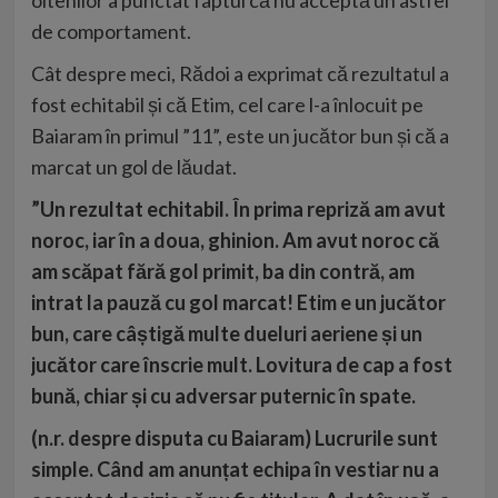
de comportament.
Cât despre meci, Rădoi a exprimat că rezultatul a
fost echitabil și că Etim, cel care l-a înlocuit pe
Baiaram în primul ”11”, este un jucător bun și că a
marcat un gol de lăudat.
”Un rezultat echitabil. În prima repriză am avut
noroc, iar în a doua, ghinion. Am avut noroc că
am scăpat fără gol primit, ba din contră, am
intrat la pauză cu gol marcat! Etim e un jucător
bun, care câștigă multe dueluri aeriene și un
jucător care înscrie mult. Lovitura de cap a fost
bună, chiar și cu adversar puternic în spate.
(n.r. despre disputa cu Baiaram) Lucrurile sunt
simple. Când am anunțat echipa în vestiar nu a