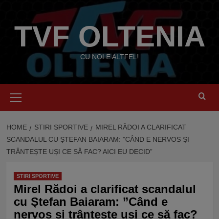
Skip
to
TVF OLTENIA
content
CU NOI E ALTFEL!
Primary
Menu
HOME
STIRI SPORTIVE
MIREL RĂDOI A CLARIFICAT
SCANDALUL CU ȘTEFAN BAIARAM: ”CÂND E NERVOS ȘI
TRÂNTEȘTE UȘI CE SĂ FAC? AICI EU DECID”
STIRI SPORTIVE
Mirel Rădoi a clarificat scandalul
cu Ștefan Baiaram: ”Când e
nervos și trântește uși ce să fac?