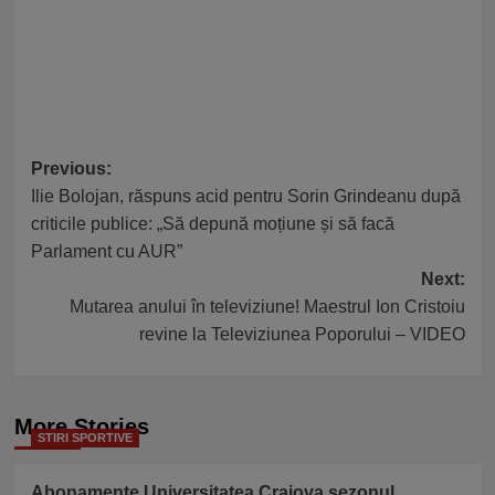
Post
Previous:
Ilie Bolojan, răspuns acid pentru Sorin Grindeanu după
navigation
criticile publice: „Să depună moțiune și să facă
Parlament cu AUR”
Next:
Mutarea anului în televiziune! Maestrul Ion Cristoiu
revine la Televiziunea Poporului – VIDEO
More Stories
STIRI SPORTIVE
Abonamente Universitatea Craiova sezonul