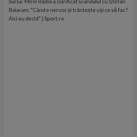
Sursa:
Mirel Rădoi a clarificat scandalul cu Ștefan
Baiaram: ”Când e nervos și trântește uși ce să fac?
Aici eu decid” | Sport.ro