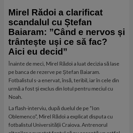
Mirel Rădoi a clarificat
scandalul cu Ștefan
Baiaram: ”Când e nervos și
trântește uși ce să fac?
Aici eu decid”
Înainte de meci, Mirel Rădoi a luat decizia să lase
pe banca de rezerve pe Ștefan Baiaram.
Fotbalistul s-a enervat, însă, teribil, iar în cele din
urmă a fost și exclus din lotul pentru meciul cu
Noah.
La flash-interviu, după duelul de pe ”Ion
Oblemenco”, Mirel Rădoi a explicat disputa cu
fotbalistul Universității Craiova. Antrenorul
oltenilor a punctat faptul că nu acceptă un astfel