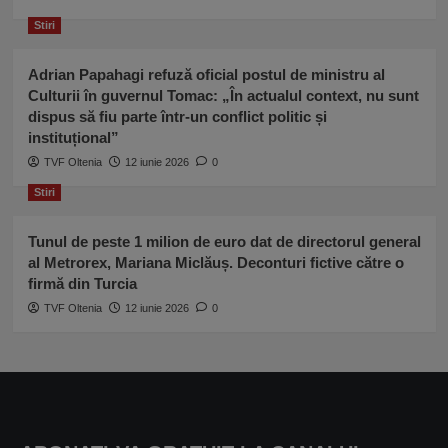
Stiri
Adrian Papahagi refuză oficial postul de ministru al
Culturii în guvernul Tomac: „În actualul context, nu sunt
dispus să fiu parte într-un conflict politic și
instituțional”
TVF Oltenia
12 iunie 2026
0
Stiri
Tunul de peste 1 milion de euro dat de directorul general
al Metrorex, Mariana Miclăuș. Deconturi fictive către o
firmă din Turcia
TVF Oltenia
12 iunie 2026
0