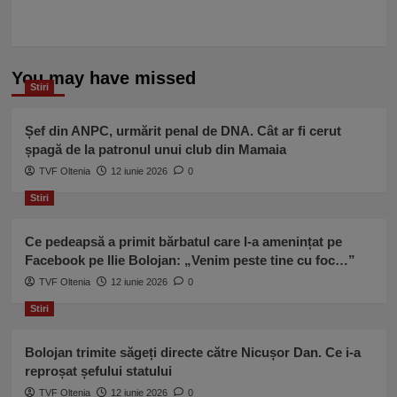
You may have missed
Stiri
Șef din ANPC, urmărit penal de DNA. Cât ar fi cerut
șpagă de la patronul unui club din Mamaia
TVF Oltenia
12 iunie 2026
0
Stiri
Ce pedeapsă a primit bărbatul care l-a amenințat pe
Facebook pe Ilie Bolojan: „Venim peste tine cu foc…”
TVF Oltenia
12 iunie 2026
0
Stiri
Bolojan trimite săgeți directe către Nicușor Dan. Ce i-a
reproșat șefului statului
TVF Oltenia
12 iunie 2026
0