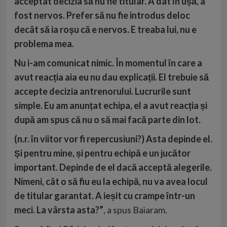
acceptat decizia să nu fie titular. A dat în ușă, a
fost nervos. Prefer să nu fie introdus deloc
decât să ia roșu că e nervos. E treaba lui, nu e
problema mea.
Nu i-am comunicat nimic. În momentul în care a
avut reacția aia eu nu dau explicații. El trebuie să
accepte decizia antrenorului. Lucrurile sunt
simple. Eu am anunțat echipa, el a avut reacția și
după am spus că nu o să mai facă parte din lot.
(n.r. în viitor vor fi repercusiuni?) Asta depinde el.
Și pentru mine, și pentru echipă e un jucător
important. Depinde de el dacă acceptă alegerile.
Nimeni, cât o să fiu eu la echipă, nu va avea locul
de titular garantat. A ieșit cu crampe într-un
meci. La vârsta asta?”
, a spus Baiaram.