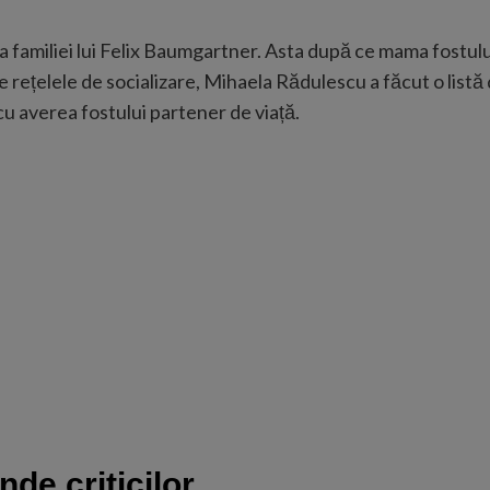
a familiei lui Felix Baumgartner. Asta după ce mama fostul
e rețelele de socializare, Mihaela Rădulescu a făcut o listă de
cu averea fostului partener de viață.
de criticilor