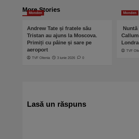
More Stories
Monden
Monden
Andrew Tate și fratele său
Nuntă 
Tristan au ajuns la Moscova.
Callum 
Primiți cu pâine și sare pe
Londra
aeroport
TVF Olt
TVF Oltenia
3 iunie 2026
0
Lasă un răspuns