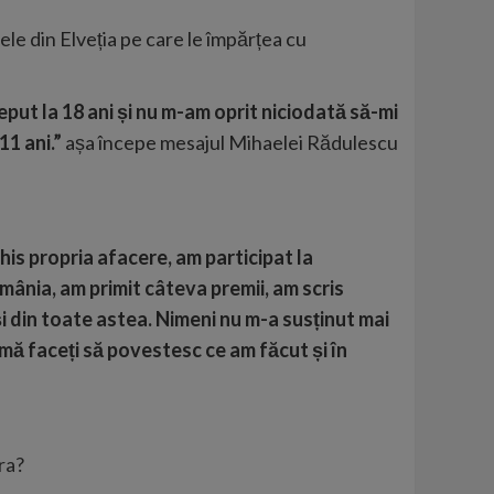
țele din Elveția pe care le împărțea cu
ceput la 18 ani și nu m-am oprit niciodată să-mi
11 ani.”
așa începe mesajul Mihaelei Rădulescu
is propria afacere, am participat la
nia, am primit câteva premii, am scris
i din toate astea. Nimeni nu m-a susținut mai
u mă faceți să povestesc ce am făcut și în
ra?