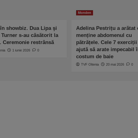
Monden
în showbiz. Dua Lipa şi
Adelina Pestrițu a arătat
Turner s-au căsătorit la
menține abdomenul cu
. Ceremonie restrânsă
pătrățele. Cele 7 exerciții
ajută să arate impecabil î
enia
1 iunie 2026
0
costum de baie
TVF Oltenia
20 mai 2026
0