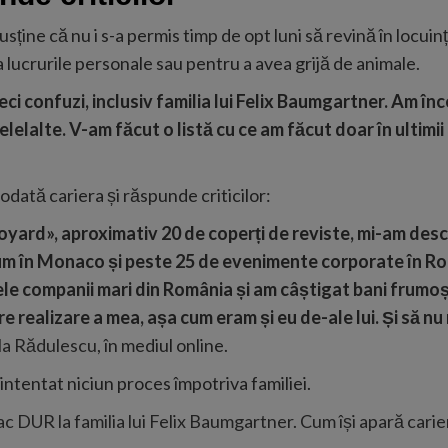
usține că nu i s-a permis timp de opt luni să revină în locuin
 lucrurile personale sau pentru a avea grijă de animale.
eci confuzi, inclusiv familia lui Felix Baumgartner. Am în
elelalte. V-am făcut o listă cu ce am făcut doar în ultimii 
todată cariera și răspunde criticilor:
yard», aproximativ 20 de coperți de reviste, mi-am desch
m în Monaco și peste 25 de evenimente corporate în Româ
le companii mari din România și am câștigat bani frumoș
re realizare a mea, așa cum eram și eu de-ale lui. Și să n
a Rădulescu,
în mediul online.
ntentat niciun proces împotriva familiei.
 DUR la familia lui Felix Baumgartner. Cum își apară carie