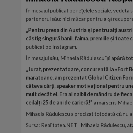
În mesajul publicat pe rețelele sociale, vedeta s
partenerul său: nici măcar pentru a-și recupera
„Pentru presa din Austria și pentru alți austri
câștig singură banii, faima, premiile și toate c
publicat pe Instagram.
În mesajul său,
Mihaela Rădulescu
își apără to
„Jurat, prezentatoare, concurentă la «Fort Bo
maratoane, am prezentat Global Citizen Foru
câteva cărți, speaker motivațional pentru une
mult decât el. Era al naibii de mândru de fieca
ceilalți 25 de ani de carieră!”
a mai scris
Mihael
Mihaela Rădulescu a precizat totodată că nu a i
Sursa:
Realitatea.NET | Mihaela Rădulescu, atac