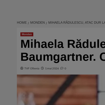
HOME
MONDEN
MIHAELA RĂDULESCU, ATAC DUR LA
Monden
Mihaela Rădules
Baumgartner. C
TVF Oltenia
1 mai 2026
0