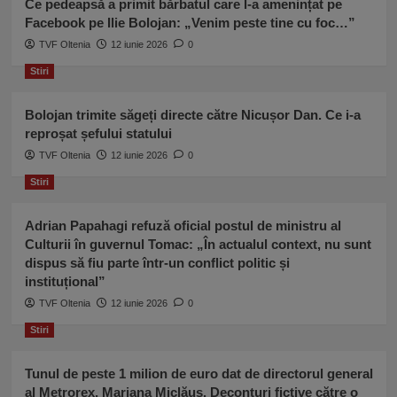
Ce pedeapsă a primit bărbatul care l-a amenințat pe
Facebook pe Ilie Bolojan: „Venim peste tine cu foc…”
TVF Oltenia
12 iunie 2026
0
Stiri
Bolojan trimite săgeți directe către Nicușor Dan. Ce i-a
reproșat șefului statului
TVF Oltenia
12 iunie 2026
0
Stiri
Adrian Papahagi refuză oficial postul de ministru al
Culturii în guvernul Tomac: „În actualul context, nu sunt
dispus să fiu parte într-un conflict politic și
instituțional”
TVF Oltenia
12 iunie 2026
0
Stiri
Tunul de peste 1 milion de euro dat de directorul general
al Metrorex, Mariana Miclăuș. Deconturi fictive către o