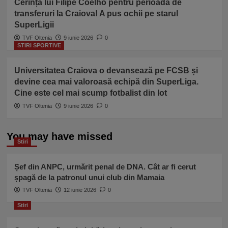
Cerința lui Filipe Coelho pentru perioada de
transferuri la Craiova! A pus ochii pe starul
SuperLigii
TVF Oltenia
9 iunie 2026
0
STIRI SPORTIVE
Universitatea Craiova o devansează pe FCSB și
devine cea mai valoroasă echipă din SuperLiga.
Cine este cel mai scump fotbalist din lot
TVF Oltenia
9 iunie 2026
0
You may have missed
Stiri
Șef din ANPC, urmărit penal de DNA. Cât ar fi cerut
șpagă de la patronul unui club din Mamaia
TVF Oltenia
12 iunie 2026
0
Stiri