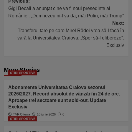
Post
Previous:
Gigi Becali a anunțat cine va fi noul președinte al
navigation
României. „Dumnezeu ni-l va da, măi Putin, măi Trump”
Next:
Transferul tare pe care Mirel Rădoi vrea să-l facă în
vară la Universitatea Craiova. „Sper să-l elibereze”.
Exclusiv
More Stories
STIRI SPORTIVE
Abonamente Universitatea Craiova sezonul
2026/2027. Record absolut de vânzări în 24 de ore.
Aproape trei sectoare sunt sold-out. Update
Exclusiv
TVF Oltenia
10 iunie 2026
0
STIRI SPORTIVE