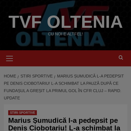
Skip
to
TVF OLTENIA
content
CU NOI E ALTFEL!
Primary
Menu
HOME
STIRI SPORTIVE
MARIUS ȘUMUDICĂ L-A PEDEPSIT
PE DENIS CIOBOTARIU! L-A SCHIMBAT LA PAUZĂ DUPĂ CE
FUNDAȘUL A GREȘIT LA PRIMUL GOL ÎN CFR CLUJ – RAPID.
UPDATE
STIRI SPORTIVE
Marius Șumudică l-a pedepsit pe
Denis Ciobotariu! L-a schimbat la