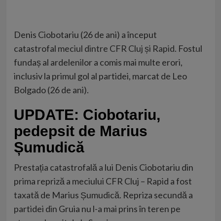
Denis Ciobotariu (26 de ani) a început
catastrofal
meciul dintre CFR Cluj și Rapid.
Fostul
fundaș al ardelenilor a comis mai multe erori,
inclusiv la primul gol al partidei, marcat de Leo
Bolgado (26 de ani).
UPDATE: Ciobotariu,
pedepsit de Marius
Șumudică
Prestația catastrofală a lui Denis Ciobotariu din
prima repriză a meciului CFR Cluj – Rapid a fost
taxată de Marius Șumudică. Repriza secundă a
partidei din Gruia nu l-a mai prins în teren pe