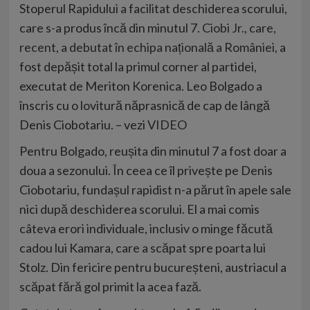
Stoperul Rapidului a facilitat deschiderea scorului,
care s-a produs încă din minutul 7.
Ciobi Jr., care,
recent, a debutat în echipa națională a României,
a
fost depășit total la primul corner al partidei,
executat de Meriton Korenica. Leo Bolgado a
înscris cu o lovitură năprasnică de cap de lângă
Denis Ciobotariu. – vezi
VIDEO
Pentru Bolgado, reușita din minutul 7 a fost doar a
doua a sezonului. În ceea ce îl privește pe Denis
Ciobotariu, fundașul rapidist n-a părut în apele sale
nici după deschiderea scorului. El a mai comis
câteva erori individuale, inclusiv o minge făcută
cadou lui Kamara, care a scăpat spre poarta lui
Stolz. Din fericire pentru bucureșteni, austriacul a
scăpat fără gol primit la acea fază.