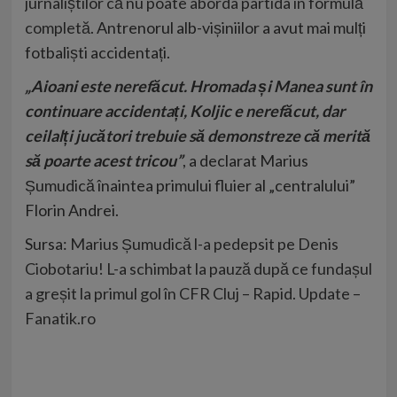
jurnaliștilor că nu poate aborda partida în formulă
completă
. Antrenorul alb-vișiniilor a avut mai mulți
fotbaliști accidentați.
„Aioani este nerefăcut. Hromada și Manea sunt în
continuare accidentați, Koljic e nerefăcut, dar
ceilalți jucători trebuie să demonstreze că merită
să poarte acest tricou”
, a declarat Marius
Șumudică înaintea primului fluier al „centralului”
Florin Andrei.
Sursa:
Marius Șumudică l-a pedepsit pe Denis
Ciobotariu! L-a schimbat la pauză după ce fundașul
a greșit la primul gol în CFR Cluj – Rapid. Update –
Fanatik.ro