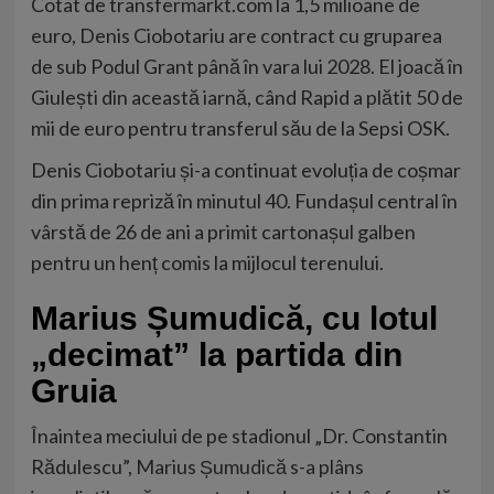
Cotat de transfermarkt.com la 1,5 milioane de
euro, Denis Ciobotariu are contract cu gruparea
de sub Podul Grant până în vara lui 2028. El joacă în
Giulești din această iarnă, când Rapid a plătit 50 de
mii de euro pentru transferul său de la Sepsi OSK.
Denis Ciobotariu și-a continuat evoluția de coșmar
din prima repriză în minutul 40. Fundașul central în
vârstă de 26 de ani a primit cartonașul galben
pentru un henț comis la mijlocul terenului.
Marius Șumudică, cu lotul
„decimat” la partida din
Gruia
Înaintea meciului de pe stadionul „Dr. Constantin
Rădulescu”,
Marius Șumudică s-a plâns