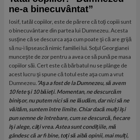
ne-a binecuvântat”
Iosif, tatăl copiilor, este de părere că toţi copiii sunt
o binecuvântare din partea lui Dumnezeu. Acesta
susţine că se descurca aşa cum poate şi că are grijă
să nu-i lipsească nimic familiei lui. Soţul Georgianei
munceşte de zor pentru a avea ce să pună pe masa
copiilor săi. Cert este că bărbatul nu se plânge de
acest lucru şi spune că totul este aşa cum a vrut
Dumnezeu.
”Aşa a fost de la Dumnezeu, să avem
10 fete şi 10 băieţi. Momentan, ne descurcăm
binişor, nu putem nici să ne lăudăm, dar nici să ne
văităm, suntem între limite. Chiar dacă mulţi îşi
pun semne de întrebare, cum se descurcă, fiecare
îşi alege, câţi vrea. Astea sunt condiţiile, mă
gândesc că ar fi bine, toţi să aibă opinii, mai mulţi,