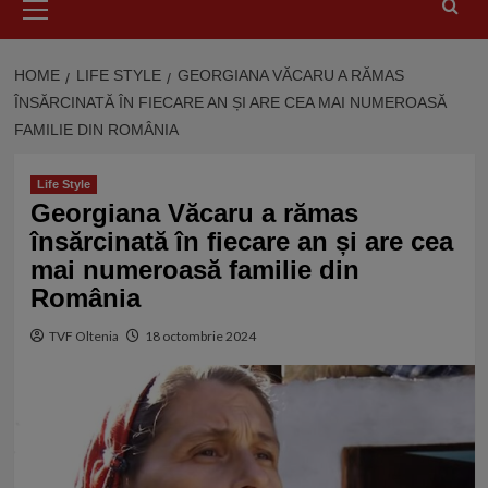
Menu
HOME
LIFE STYLE
GEORGIANA VĂCARU A RĂMAS
ÎNSĂRCINATĂ ÎN FIECARE AN ȘI ARE CEA MAI NUMEROASĂ
FAMILIE DIN ROMÂNIA
Life Style
Georgiana Văcaru a rămas
însărcinată în fiecare an și are cea
mai numeroasă familie din
România
TVF Oltenia
18 octombrie 2024