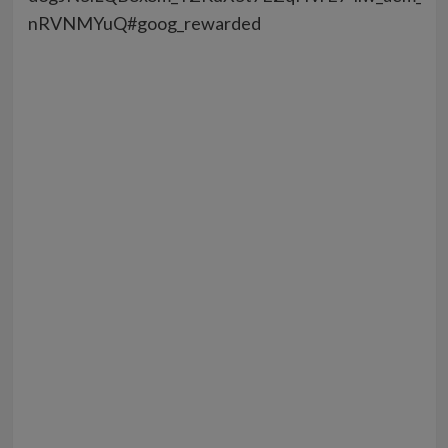
nRVNMYuQ#goog_rewarded