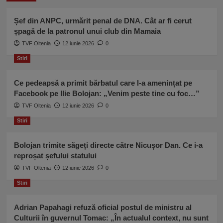
Șef din ANPC, urmărit penal de DNA. Cât ar fi cerut
șpagă de la patronul unui club din Mamaia
TVF Oltenia
12 iunie 2026
0
Stiri
Ce pedeapsă a primit bărbatul care l-a amenințat pe
Facebook pe Ilie Bolojan: „Venim peste tine cu foc…”
TVF Oltenia
12 iunie 2026
0
Stiri
Bolojan trimite săgeți directe către Nicușor Dan. Ce i-a
reproșat șefului statului
TVF Oltenia
12 iunie 2026
0
Stiri
Adrian Papahagi refuză oficial postul de ministru al
Culturii în guvernul Tomac: „În actualul context, nu sunt