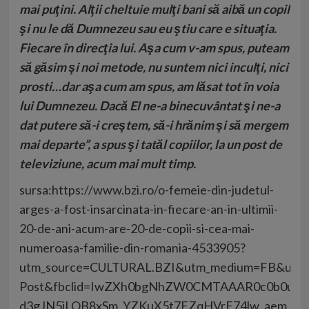
mai puţini. Alţii cheltuie mulţi bani să aibă un copil
şi nu le dă Dumnezeu sau eu ştiu care e situaţia.
Fiecare în direcţia lui. Aşa cum v-am spus, puteam
să găsim şi noi metode, nu suntem nici inculţi, nici
prosti…dar aşa cum am spus, am lăsat tot în voia
lui Dumnezeu. Dacă El ne-a binecuvântat şi ne-a
dat putere să-i creştem, să-i hrănim şi să mergem
mai departe”, a spus şi tatăl copiilor, la un post de
televiziune, acum mai mult timp.
sursa:https://www.bzi.ro/o-femeie-din-judetul-
arges-a-fost-insarcinata-in-fiecare-an-in-ultimii-
20-de-ani-acum-are-20-de-copii-si-cea-mai-
numeroasa-familie-din-romania-4533905?
utm_source=CULTURAL.BZI&utm_medium=FB&utm_
Post&fbclid=IwZXh0bgNhZW0CMTAAAR0c0b0unz
d3gJN5iLQB8xSm_YZKuX5t7EZqHVrE74lw_aem_Sj6