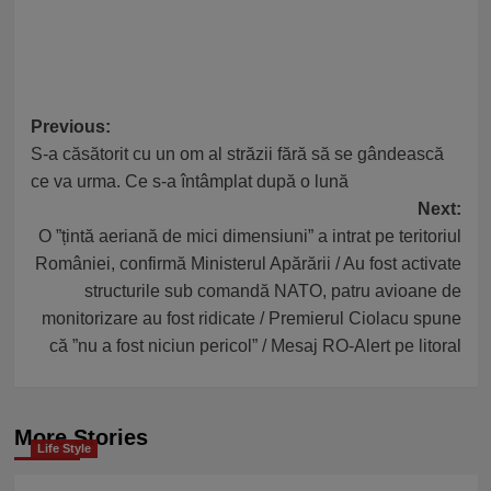
Post
Previous:
S-a căsătorit cu un om al străzii fără să se gândească
navigation
ce va urma. Ce s-a întâmplat după o lună
Next:
O ”țintă aeriană de mici dimensiuni” a intrat pe teritoriul
României, confirmă Ministerul Apărării / Au fost activate
structurile sub comandă NATO, patru avioane de
monitorizare au fost ridicate / Premierul Ciolacu spune
că ”nu a fost niciun pericol” / Mesaj RO-Alert pe litoral
More Stories
Life Style