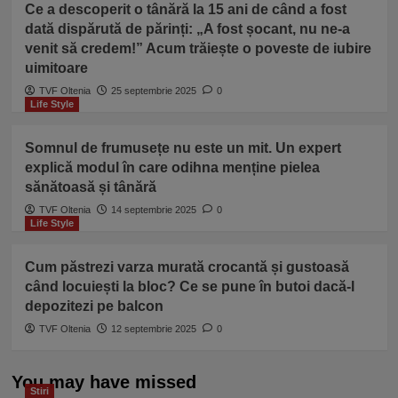
Ce a descoperit o tânără la 15 ani de când a fost
dată dispărută de părinți: „A fost șocant, nu ne-a
venit să credem!” Acum trăiește o poveste de iubire
uimitoare
TVF Oltenia
25 septembrie 2025
0
Life Style
Somnul de frumusețe nu este un mit. Un expert
explică modul în care odihna menține pielea
sănătoasă și tânără
TVF Oltenia
14 septembrie 2025
0
Life Style
Cum păstrezi varza murată crocantă și gustoasă
când locuiești la bloc? Ce se pune în butoi dacă-l
depozitezi pe balcon
TVF Oltenia
12 septembrie 2025
0
You may have missed
Stiri