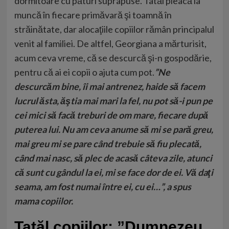
dormitoare cu pături suprapuse. Tatăl pleacă la
muncă în fiecare primăvară şi toamnă în
străinătate, dar alocaţiile copiilor rămân principalul
venit al familiei. De altfel, Georgiana a mărturisit,
acum ceva vreme, că se descurcă şi-n gospodărie,
pentru că ai ei copii o ajuta cum pot.
”Ne
descurcăm bine, îi mai antrenez, haide să facem
lucrul ăsta, ăştia mai mari la fel, nu pot să-i pun pe
cei mici să facă treburi de om mare, fiecare după
puterea lui. Nu am ceva anume să mi se pară greu,
mai greu mi se pare când trebuie să fiu plecată,
când mai nasc, să plec de acasă câteva zile, atunci
că sunt cu gândul la ei, mi se face dor de ei. Vă daţi
seama, am fost numai între ei, cu ei…”, a spus
mama copiilor.
Tatăl copiilor: ”Dumnezeu