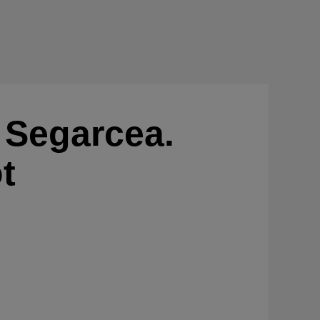
 Segarcea.
t