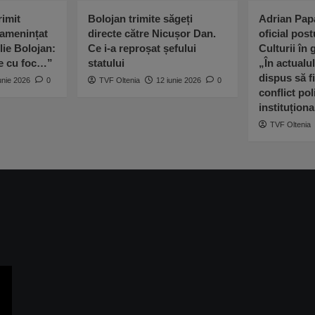
imit
Bolojan trimite săgeți
Adrian Pap
 amenințat
directe către Nicușor Dan.
oficial post
lie Bolojan:
Ce i-a reproșat șefului
Culturii în
ne cu foc…”
statului
„În actualu
dispus să fi
unie 2026
0
TVF Oltenia
12 iunie 2026
0
conflict poli
instituționa
TVF Oltenia