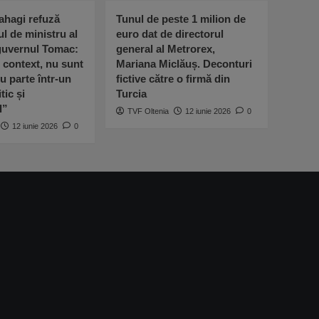
ahagi refuză
Tunul de peste 1 milion de
ul de ministru al
euro dat de directorul
 guvernul Tomac:
general al Metrorex,
l context, nu sunt
Mariana Miclăuș. Deconturi
u parte într-un
fictive către o firmă din
tic și
Turcia
l”
TVF Oltenia
12 iunie 2026
0
12 iunie 2026
0