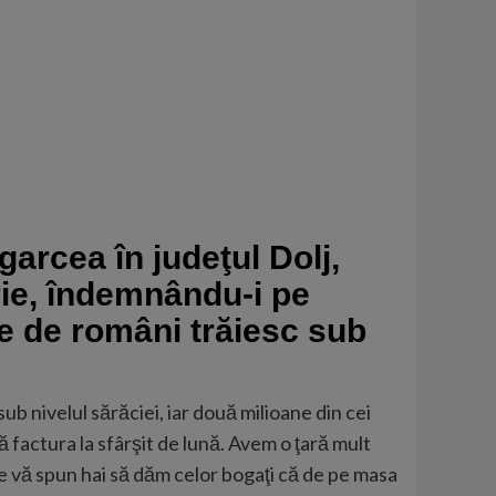
arcea în judeţul Dolj,
rie, îndemnându-i pe
ne de români trăiesc sub
ub nivelul sărăciei, iar două milioane din cei
scă factura la sfârşit de lună. Avem o ţară mult
are vă spun hai să dăm celor bogaţi că de pe masa