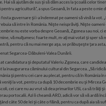
e. Hai să ajutăm de sus şi să dăm acces la şcoală celor tiner
pentru agricultură”, a spus Geoană, în fata a peste o mie 
fosta guvernare şi i-a îndemnat pe oameni să vină la vot. „
trebuia să intre în România. Nişte neisprăviţi. Nişte oamen
ecembrie nu este vorba despre Geoană, Zgonea sau noi, ci e
 mine, vă mulţumesc foarte mult, m-aţi mai votat şi sper să m
tră, pentru că nu mai merge aşa, se prăbuşeşte ţara asta, 
Senat Segarcea-Dăbuleni-Valea Dunării.
at candidatura şi deputatul Valeriu Zgonea, care candideaz
pat la inaugurarea căminului cultural din Segarcea. „Să rid
nia şi pentru cei care au plecat, pentru că în România în ul
ă veniţi la vot, pentru ca după 10 decembrie eu şi Mircea
coli, cei care nu au vrut să dea primarilor USL ca să trăiţi
erau portocalii. Azi îi cheamă ARD, adică vor să vă ardă înc
ând câte 50 de lei şi câte o făină, pentru ca după aia să su