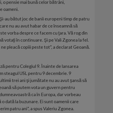
i, o pensie mai bună celor bătrâni,
de oameni.
Şi-au bătut joc de banii europeni timp de patru
i care nu au avut habar de ce înseamnă să
ste vorba despre ce facem cu ţara. Vă rog din
ă votaţi în continuare. Şi pe Vali Zgonea la fel.
ne pleacă copiii peste tot”, a declarat Geoană.
ă pentru Colegiul 9. Înainte de lansarea
icăm steagul USL pentru 9 decembrie. 9
timii trei ani şi jumătate nu au avut şansă să
 Geoană să putem vota un guvern pentru
 şi dumneavoastră ca în Europa, dar vorbeau
ă o dată la buzunare. Ei sunt oamenii care
ferim patru ani”, a spus Valeriu Zgonea.