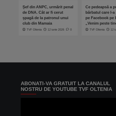
Șef din ANPC, urmărit penal
Ce pedeapsă a pr
de DNA. Cât ar fi cerut
bărbatul care l-a
șpagă de la patronul unui
pe Facebook pe I
club din Mamaia
„Venim peste ti
TVF Oltenia
12 iunie 2026
0
TVF Oltenia
12 i
ABONATI-VA GRATUIT LA CANALUL
NOSTRU DE YOUTUBE TVF OLTENIA
Player
video