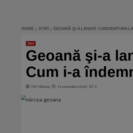
HOME
STIRI
GEOANĂ ŞI-A LANSAT CANDIDATURA LA
Stiri
Geoană şi-a la
Cum i-a îndemn
TVF Oltenia
11 noiembrie 2012
0