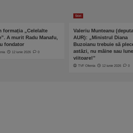
Stiri
n formația „Celelalte
Valeriu Munteanu (deputa
e”. A murit Radu Manafu,
AUR): „Ministrul Diana
 fondator
Buzoianu trebuie să plec
astăzi, nu mâine sau lun
enia
12 iunie 2026
0
viitoare!”
TVF Oltenia
12 iunie 2026
0