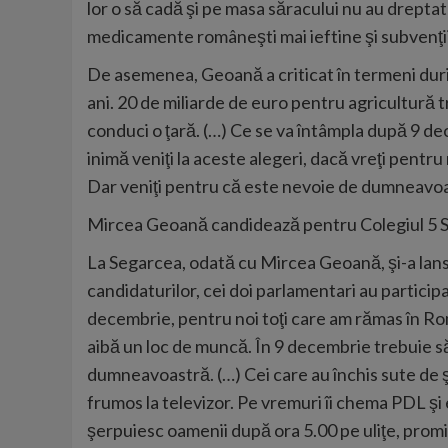
lor o să cadă şi pe masa săracului nu au dreptat
medicamente româneşti mai ieftine şi subvenţii 
De asemenea, Geoană a criticat în termeni duri 
ani. 20 de miliarde de euro pentru agricultură 
conduci o ţară. (…) Ce se va întâmpla după 9 d
inimă veniţi la aceste alegeri, dacă vreţi pentru
Dar veniţi pentru că este nevoie de dumneavoas
Mircea Geoană candidează pentru Colegiul 5 
La Segarcea, odată cu Mircea Geoană, şi-a lans
candidaturilor, cei doi parlamentari au partici
decembrie, pentru noi toţi care am rămas în Româ
aibă un loc de muncă. În 9 decembrie trebuie s
dumneavoastră. (…) Cei care au închis sute de ş
frumos la televizor. Pe vremuri îi chema PDL şi 
şerpuiesc oamenii după ora 5.00 pe uliţe, promiţ