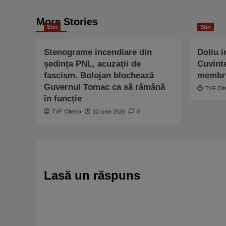
More Stories
Stiri
Stiri
Stenograme incendiare din
Doliu i
ședința PNL, acuzații de
Cuvint
fascism. Bolojan blochează
membru
Guvernul Tomac ca să rămână
TVF Olt
în funcție
TVF Oltenia
12 iunie 2026
0
Lasă un răspuns