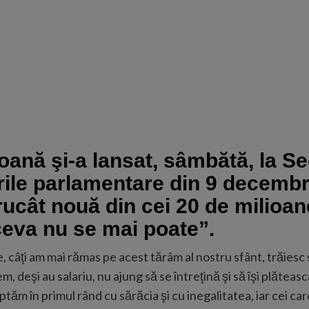
nă şi-a lansat, sâmbătă, la Seg
rile parlamentare din 9 decemb
trucât nouă din cei 20 de milioa
 ceva nu se mai poate”.
 câţi am mai rămas pe acest tărâm al nostru sfânt, trăiesc s
vem, deşi au salariu, nu ajung să se întreţină şi să îşi plătea
uptăm în primul rând cu sărăcia şi cu inegalitatea, iar cei c