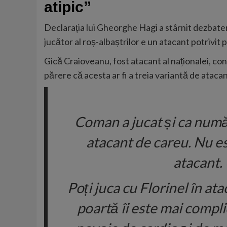
atipic”
Declarația lui Gheorghe Hagi a stârnit dezbateri
jucător al roș-albaștrilor e un atacant potrivit
Gică Craioveanu, fost atacant al naționalei, co
părere că acesta ar fi a treia variantă de atac
Coman a jucat și ca număr 
atacant de careu. Nu es
atacant. 
Poți juca cu Florinel în ata
poartă îi este mai compli