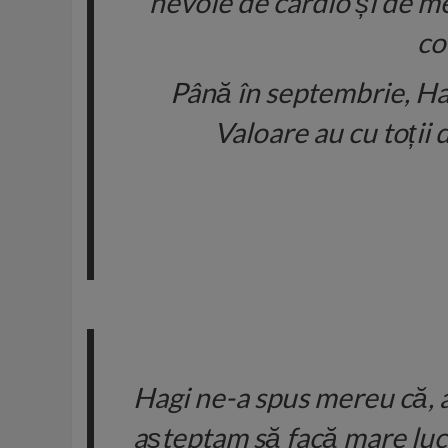
nevoie de cardio și de me
co
Până în septembrie, Hagi
Valoare au cu toții 
Hagi ne-a spus mereu că, a
așteptam să facă mare lucr