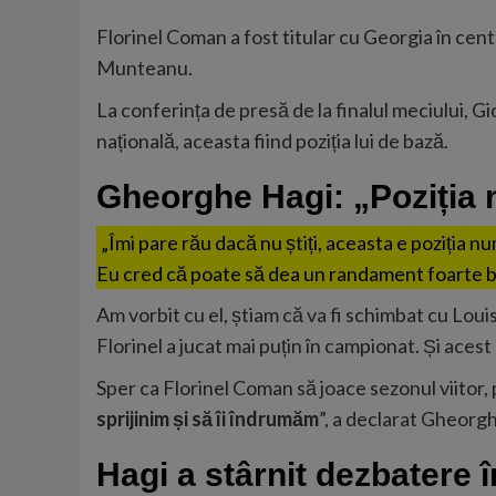
Florinel Coman a fost titular cu Georgia în cent
Munteanu.
La conferința de presă de la finalul meciului, Gi
națională, aceasta fiind poziția lui de bază.
Gheorghe Hagi: „Poziția 
„Îmi pare rău dacă nu știți, aceasta e poziția n
Eu cred că poate să dea un randament foarte bu
Am vorbit cu el, știam că va fi schimbat cu Lou
Florinel a jucat mai puțin în campionat. Și acest
Sper ca Florinel Coman să joace sezonul viitor, 
sprijinim și să îi îndrumăm
”, a declarat Gheorg
Hagi a stârnit dezbatere 