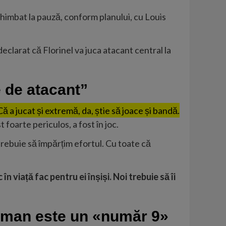
schimbat la pauză, conform planului, cu Louis
declarat că Florinel va juca atacant central la
e de atacant”
ă a jucat și extremă, da, știe să joace și bandă.
 foarte periculos, a fost în joc.
trebuie să împărțim efortul. Cu toate că
în viață fac pentru ei înșiși. Noi trebuie să îi
„Coman este un «număr 9»