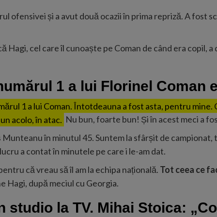
rul ofensivei și a avut două ocazii în prima repriză. A fost 
că Hagi, cel care îl cunoaște pe Coman de când era copil, a 
numărul 1 a lui Florinel Coman 
umărul 1 a lui Coman. Întotdeauna a fost asta, pentru mine. C
n acolo, în atac.
Nu bun, foarte bun! Și în acest meci a fost
is Munteanu în minutul 45. Suntem la sfârșit de campionat, 
 lucru a contat în minutele pe care i le-am dat.
pentru că vreau să îl am la echipa națională.
Tot ceea ce fac 
he Hagi, după meciul cu Georgia.
în studio la TV. Mihai Stoica: 