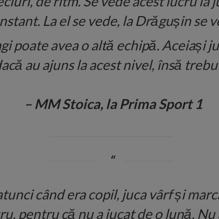
ciuri, de ritm. Se vede acest lucru la 
nstant. La el se vede, la Drăgușin se v
 poate avea o altă echipă. Aceiași juc
dacă au ajuns la acest nivel, însă trebu
– MM Stoica, la Prima Sport 1
tunci când era copil, juca vârf și mar
u, pentru că nu a jucat de o lună. Nu 