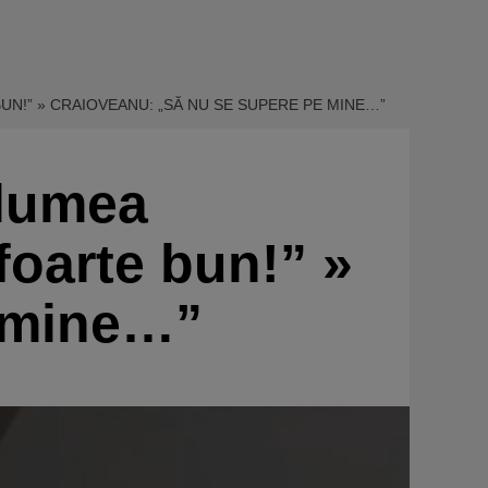
BUN!” » CRAIOVEANU: „SĂ NU SE SUPERE PE MINE…”
 lumea
foarte bun!” »
e mine…”