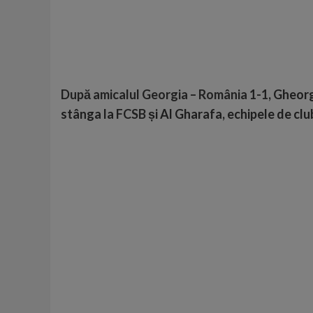
După amicalul Georgia – România 1-1
, Gheorg
stânga la
FCSB
și Al Gharafa, echipele de club 