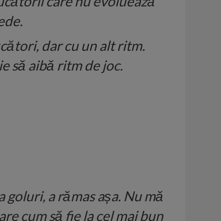
jucătorii care nu evoluează
ede.
ători, dar cu un alt ritm.
ie să aibă ritm de joc.
ca goluri, a rămas așa. Nu mă
are cum să fie la cel mai bun