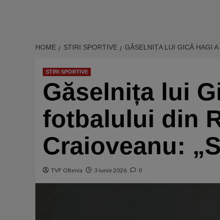
HOME
STIRI SPORTIVE
GĂSELNIȚA LUI GICĂ HAGI 
STIRI SPORTIVE
Găselnița lui G
fotbalului din
Craioveanu: „
TVF Oltenia
3 iunie 2026
0