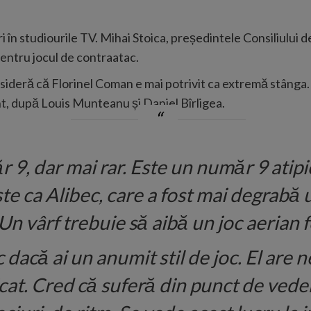
 în studiourile TV. Mihai Stoica, președintele Consiliului 
 pentru jocul de contraatac.
nsideră că Florinel Coman e mai potrivit ca extremă stânga.
ant, după Louis Munteanu și Daniel Bîrligea.
9, dar mai rar. Este un număr 9 atipic
te ca Alibec, care a fost mai degrabă 
Un vârf trebuie să aibă un joc aerian 
c dacă ai un anumit stil de joc. El are n
cat. Cred că suferă din punct de vedere