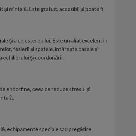
și mintală. Este gratuit, accesibil și poate fi
le și a colesterolului. Este un aliat excelent în
lor, fesierii și spatele, întărește oasele și
echilibrului și coordonării.
 de endorfine, ceea ce reduce stresul și
entală.
 sală, echipamente speciale sau pregătire