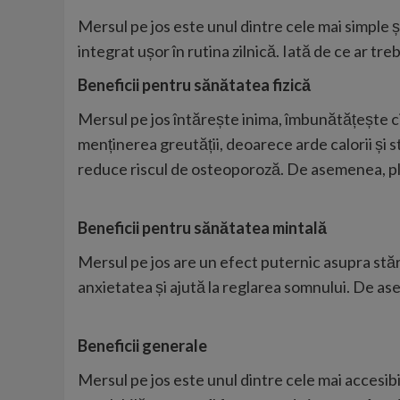
Mersul pe jos este unul dintre cele mai simple și
integrat ușor în rutina zilnică. Iată de ce ar trebu
Beneficii pentru sănătatea fizică
Mersul pe jos întărește inima, îmbunătățește circ
menținerea greutății, deoarece arde calorii și st
reduce riscul de osteoporoză. De asemenea, plim
Beneficii pentru sănătatea mintală
Mersul pe jos are un efect puternic asupra stări
anxietatea și ajută la reglarea somnului. De as
Beneficii generale
Mersul pe jos este unul dintre cele mai accesibi