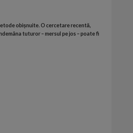
 metode obișnuite. O cercetare recentă,
îndemâna tuturor – mersul pe jos – poate fi