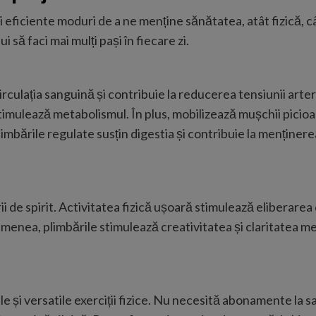
 eficiente moduri de a ne menține sănătatea, atât fizică, cât 
i să faci mai mulți pași în fiecare zi.
ulația sanguină și contribuie la reducerea tensiunii arteria
imulează metabolismul. În plus, mobilizează mușchii picioare
bările regulate susțin digestia și contribuie la menținerea 
i de spirit. Activitatea fizică ușoară stimulează eliberarea
emenea, plimbările stimulează creativitatea și claritatea m
le și versatile exerciții fizice. Nu necesită abonamente la