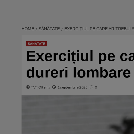
HOME
SĂNĂTATE
EXERCIȚIUL PE CARE AR TREBUI S
SĂNĂTATE
Exercițiul pe ca
dureri lombare
TVF Oltenia
1 septembrie 2025
0