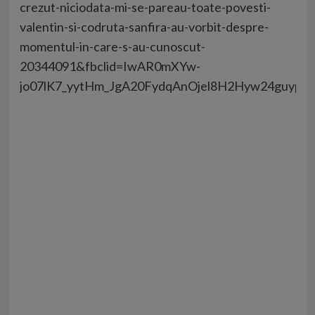
crezut-niciodata-mi-se-pareau-toate-povesti-
valentin-si-codruta-sanfira-au-vorbit-despre-
momentul-in-care-s-au-cunoscut-
20344091&fbclid=IwAR0mXYw-
jo07lK7_yytHm_JgA20FydqAnOjel8H2Hyw24guypvG