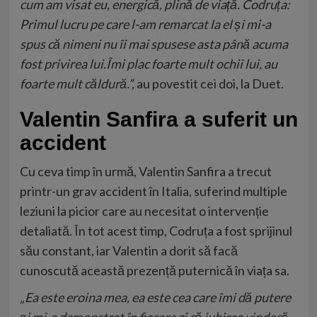
cum am visat eu, energică, plină de viață. Codruța:
Primul lucru pe care l-am remarcat la el și mi-a
spus că nimeni nu îi mai spusese asta până acuma
fost privirea lui.Îmi plac foarte mult ochii lui, au
foarte mult căldură.”,
au povestit cei doi, la Duet.
Valentin Sanfira a suferit un
accident
Cu ceva timp în urmă, Valentin Sanfira a trecut
printr-un grav accident în Italia, suferind multiple
leziuni la picior care au necesitat o intervenție
detaliată. În tot acest timp, Codruța a fost sprijinul
său constant, iar Valentin a dorit să facă
cunoscută această prezență puternică în viața sa.
„Ea este eroina mea, ea este cea care îmi dă putere
și mi-a demonstrat în fiecare zi că iubirea vindecă