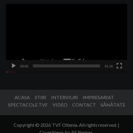
Player
video
00:00
51:16
ACASA
STIRI
INTERVIURI
IMPRESARIAT
SPECTACOLE TVF
VIDEO
CONTACT
SĂNĂTATE
Copyright © 2026 TVF Oltenia. All rights reserved.
|
CoverNews
by AF themes.