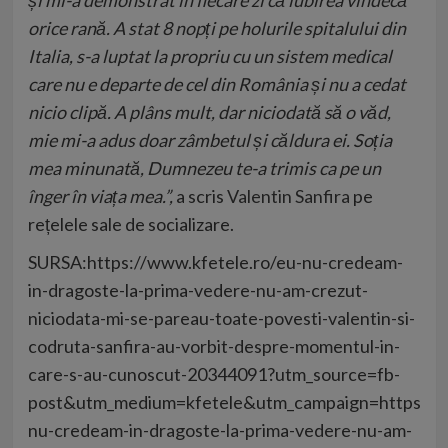
orice rană. A stat 8 nopți pe holurile spitalului din
Italia, s-a luptat la propriu cu un sistem medical
care nu e departe de cel din România și nu a cedat
nicio clipă. A plâns mult, dar niciodată să o văd,
mie mi-a adus doar zâmbetul și căldura ei. Soția
mea minunată, Dumnezeu te-a trimis ca pe un
înger în viața mea.”,
a scris
Valentin Sanfira
pe
rețelele sale de socializare.
SURSA:https://www.kfetele.ro/eu-nu-credeam-
in-dragoste-la-prima-vedere-nu-am-crezut-
niciodata-mi-se-pareau-toate-povesti-valentin-si-
codruta-sanfira-au-vorbit-despre-momentul-in-
care-s-au-cunoscut-20344091?utm_source=fb-
post&utm_medium=kfetele&utm_campaign=https://kf
nu-credeam-in-dragoste-la-prima-vedere-nu-am-