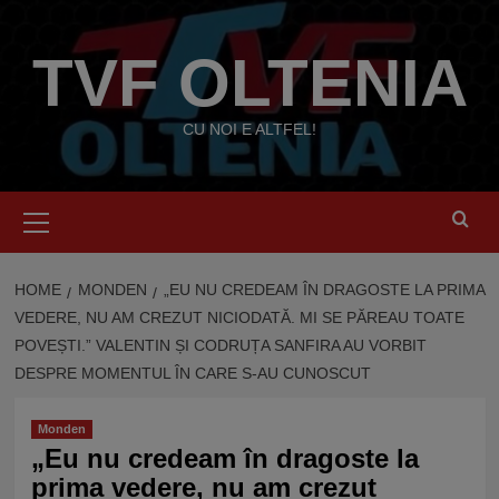
Skip
to
TVF OLTENIA
content
CU NOI E ALTFEL!
Primary
Menu
HOME
MONDEN
„EU NU CREDEAM ÎN DRAGOSTE LA PRIMA
VEDERE, NU AM CREZUT NICIODATĂ. MI SE PĂREAU TOATE
POVEȘTI.” VALENTIN ȘI CODRUȚA SANFIRA AU VORBIT
DESPRE MOMENTUL ÎN CARE S-AU CUNOSCUT
Monden
„Eu nu credeam în dragoste la
prima vedere, nu am crezut