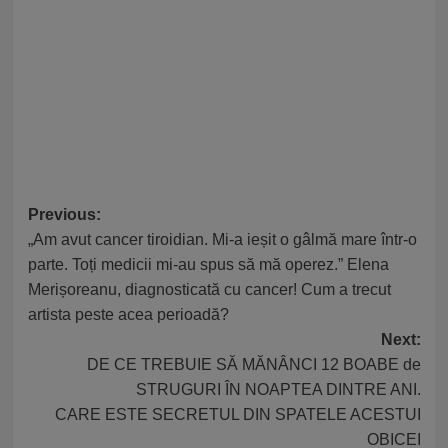
Post
Previous:
„Am avut cancer tiroidian. Mi-a ieșit o gâlmă mare într-o
navigation
parte. Toți medicii mi-au spus să mă operez.” Elena
Merișoreanu, diagnosticată cu cancer! Cum a trecut
artista peste acea perioadă?
Next:
DE CE TREBUIE SĂ MĂNÂNCI 12 BOABE de
STRUGURI ÎN NOAPTEA DINTRE ANI.
CARE ESTE SECRETUL DIN SPATELE ACESTUI
OBICEI