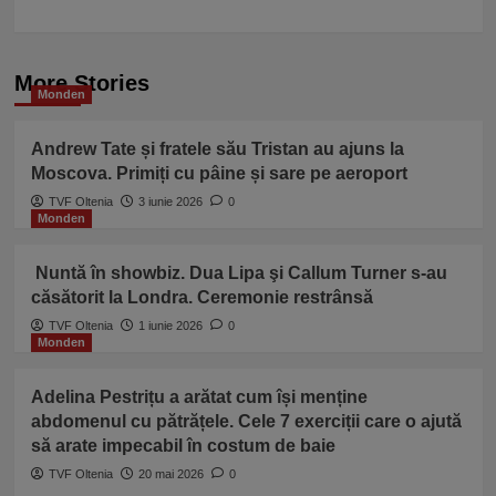
More Stories
Monden
Andrew Tate și fratele său Tristan au ajuns la
Moscova. Primiți cu pâine și sare pe aeroport
TVF Oltenia
3 iunie 2026
0
Monden
Nuntă în showbiz. Dua Lipa şi Callum Turner s-au
căsătorit la Londra. Ceremonie restrânsă
TVF Oltenia
1 iunie 2026
0
Monden
Adelina Pestrițu a arătat cum își menține
abdomenul cu pătrățele. Cele 7 exerciții care o ajută
să arate impecabil în costum de baie
TVF Oltenia
20 mai 2026
0