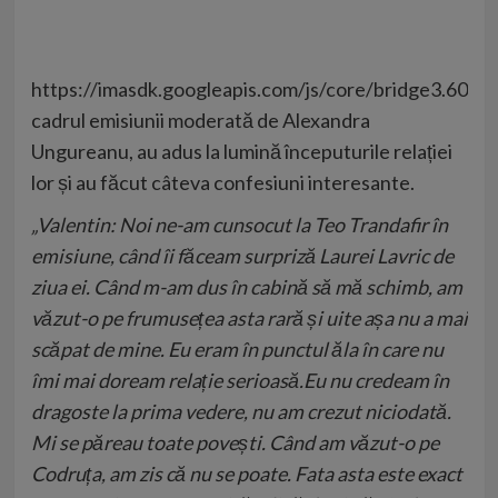
https://imasdk.googleapis.com/js/core/bridge3.609
cadrul emisiunii moderată de Alexandra
Ungureanu, au adus la lumină începuturile relației
lor și au făcut câteva confesiuni interesante.
„Valentin: Noi ne-am cunsocut la Teo Trandafir în
emisiune, când îi făceam surpriză Laurei Lavric de
ziua ei. Când m-am dus în cabină să mă schimb, am
văzut-o pe frumusețea asta rară și uite așa nu a mai
scăpat de mine. Eu eram în punctul ăla în care nu
îmi mai doream relație serioasă.Eu nu credeam în
dragoste la prima vedere, nu am crezut niciodată.
Mi se păreau toate povești. Când am văzut-o pe
Codruța, am zis că nu se poate. Fata asta este exact