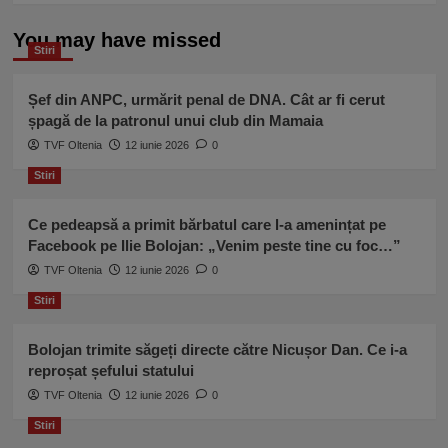
You may have missed
Stiri
Șef din ANPC, urmărit penal de DNA. Cât ar fi cerut
șpagă de la patronul unui club din Mamaia
TVF Oltenia
12 iunie 2026
0
Stiri
Ce pedeapsă a primit bărbatul care l-a amenințat pe
Facebook pe Ilie Bolojan: „Venim peste tine cu foc…”
TVF Oltenia
12 iunie 2026
0
Stiri
Bolojan trimite săgeți directe către Nicușor Dan. Ce i-a
reproșat șefului statului
TVF Oltenia
12 iunie 2026
0
Stiri