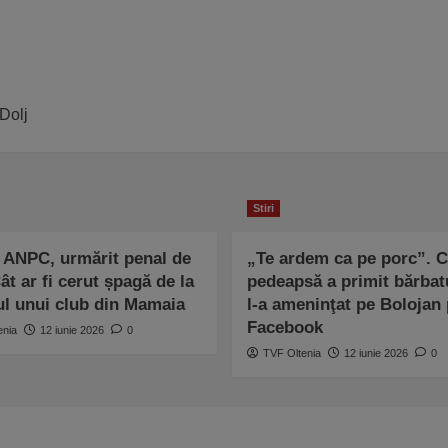
Dolj
Stiri
n ANPC, urmărit penal de
„Te ardem ca pe porc”. 
t ar fi cerut șpagă de la
pedeapsă a primit bărbat
ul unui club din Mamaia
l-a ameninţat pe Bolojan
Facebook
enia
12 iunie 2026
0
TVF Oltenia
12 iunie 2026
0