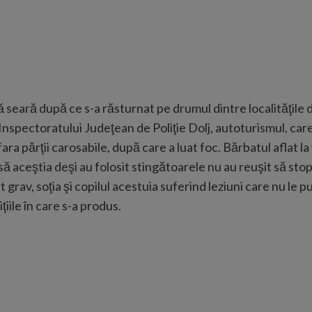
 seară după ce s-a răsturnat pe drumul dintre localităţile d
Inspectoratului Judeţean de Poliţie Dolj, autoturismul, care
fara părţii carosabile, după care a luat foc. Bărbatul aflat la
 aceştia deşi au folosit stingătoarele nu au reuşit să stope
rav, soţia şi copilul acestuia suferind leziuni care nu le pun 
ţiile în care s-a produs.