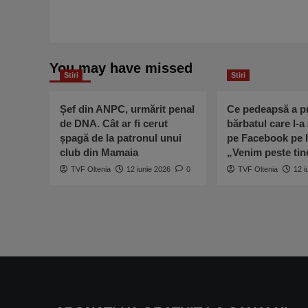
You may have missed
Stiri
Stiri
Șef din ANPC, urmărit penal
Ce pedeapsă a pr
de DNA. Cât ar fi cerut
bărbatul care l-a
șpagă de la patronul unui
pe Facebook pe I
club din Mamaia
„Venim peste ti
TVF Oltenia
12 iunie 2026
0
TVF Oltenia
12 i