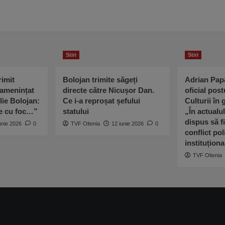
Stiri
Stiri
imit
Bolojan trimite săgeți
Adrian Pap
 amenințat
directe către Nicușor Dan.
oficial post
lie Bolojan:
Ce i-a reproșat șefului
Culturii în
ne cu foc…”
statului
„În actualu
dispus să fi
unie 2026
0
TVF Oltenia
12 iunie 2026
0
conflict poli
instituționa
TVF Oltenia