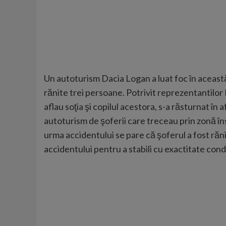
Un autoturism Dacia Logan a luat foc în această
rănite trei persoane. Potrivit reprezentantilor 
aflau soţia şi copilul acestora, s-a răsturnat în a
autoturism de şoferii care treceau prin zonă însă
urma accidentului se pare că şoferul a fost rănit g
accidentului pentru a stabili cu exactitate condi