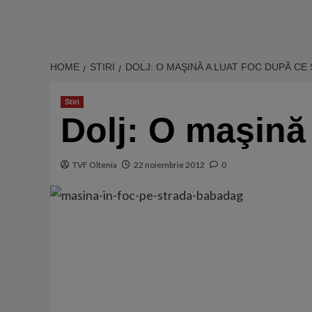
HOME
STIRI
DOLJ: O MAŞINĂ A LUAT FOC DUPĂ CE
Stiri
Dolj: O maşină 
TVF Oltenia
22 noiembrie 2012
0