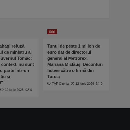
Stiri
ahagi refuză
Tunul de peste 1 milion de
ul de ministru al
euro dat de directorul
 guvernul Tomac:
general al Metrorex,
l context, nu sunt
Mariana Miclăuș. Deconturi
u parte într-un
fictive către o firmă din
tic și
Turcia
l”
TVF Oltenia
12 iunie 2026
0
12 iunie 2026
0