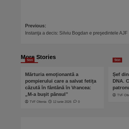
Post
Previous:
Instanţa a decis: Silviu Bogdan e preşedintele AJF 
navigation
More Stories
Stiri
Stiri
Mărturia emoţionantă a
Șef di
pompierului care a salvat fetiţa
DNA. Câ
căzută în fântână în Vrancea:
patron
„M-a buşit pânsul”
TVF Olt
TVF Oltenia
12 iunie 2026
0