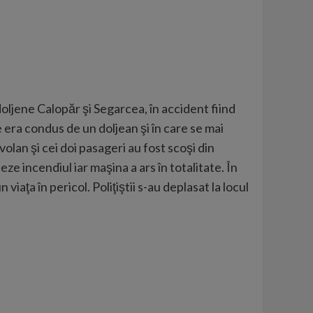
oljene Calopăr şi Segarcea, în accident fiind
 era condus de un doljean şi în care se mai
 volan şi cei doi pasageri au fost scoşi din
ze incendiul iar maşina a ars în totalitate. În
viaţa în pericol. Poliţiştii s-au deplasat la locul