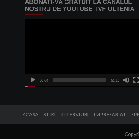
ABONATI-VA GRATUIT LA CANALUL
NOSTRU DE YOUTUBE TVF OLTENIA
Player
video
00:00
51:16
ACASA
STIRI
INTERVIURI
IMPRESARIAT
SP
Copyri