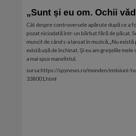
„Sunt și eu om. Ochii văd
Cât despre controversele apărute după ce a fos
pozat niciodată
într-un bărbat fără de păcat.
S
muncit de când s-a lansat în muzică.„Nu există p
există ușă de închinat. Și eu am greșelile mele c
a mai spus manelistul.
sursa:https://spynews.ro/monden/emisiuni-tv/x
338001.html