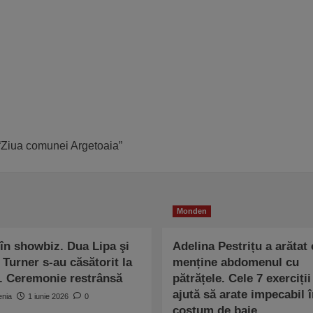
“Ziua comunei Argetoaia”
Monden
în showbiz. Dua Lipa şi
Adelina Pestrițu a arătat
Turner s-au căsătorit la
menține abdomenul cu
. Ceremonie restrânsă
pătrățele. Cele 7 exerciții
ajută să arate impecabil î
enia
1 iunie 2026
0
costum de baie