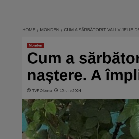
HOME
MONDEN
CUM A SĂRBĂTORIT VALI VIJELIE DE
Monden
Cum a sărbătorit
naștere. A împl
TVF Oltenia
15 iulie 2024