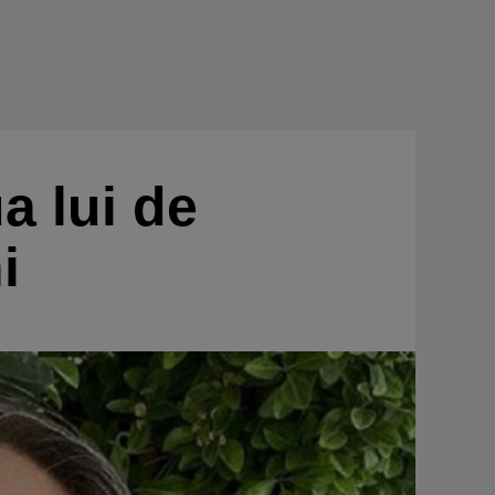
a lui de
i