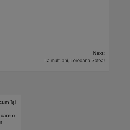
Next:
La multi ani, Loredana Sotea!
 cum își
 care o
n