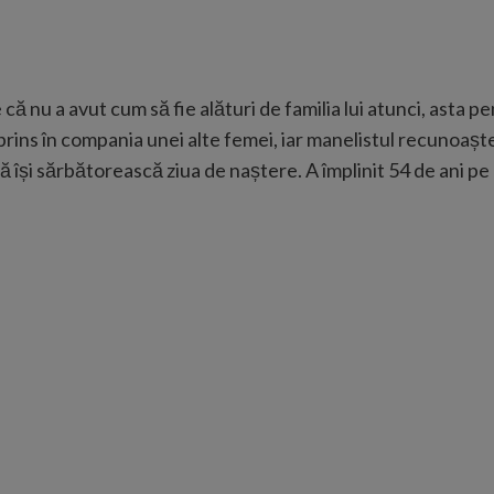
ne că nu a avut cum să fie alături de familia lui atunci, asta
 prins în compania unei alte femei, iar manelistul recunoaște
ă își sărbătorească ziua de naștere. A împlinit 54 de ani pe 7