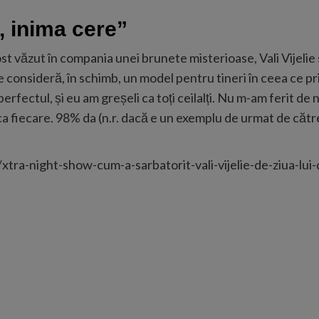
, inima cere”
t văzut în compania unei brunete misterioase, Vali Vijelie
e consideră, în schimb, un model pentru tineri în ceea ce p
erfectul, și eu am greșeli ca toți ceilalți. Nu m-am ferit de
a fiecare. 98% da (n.r. dacă e un exemplu de urmat de către t
tra-night-show-cum-a-sarbatorit-vali-vijelie-de-ziua-lui-