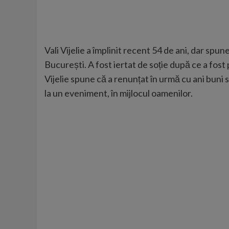
Vali Vijelie a împlinit recent 54 de ani, dar spu
București. A fost iertat de soție după ce a fost
Vijelie spune că a renunțat în urmă cu ani buni s
la un eveniment, în mijlocul oamenilor.