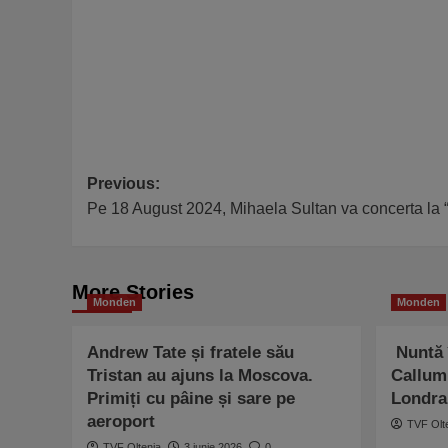
Post
Previous:
Pe 18 August 2024, Mihaela Sultan va concerta la 
navigation
More Stories
Monden
Monden
Andrew Tate și fratele său
Nuntă 
Tristan au ajuns la Moscova.
Callum 
Primiți cu pâine și sare pe
Londra
aeroport
TVF Olt
TVF Oltenia
3 iunie 2026
0