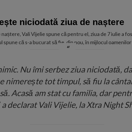
orește niciodată ziua de naștere
 naștere, Vali Vijelie spune că pentru el, ziua de 7 iulie a fo
ul spune că s-a bucurat să fie, din nou, în mijlocul oamenilo
nimic. Nu îmi serbez ziua niciodată, d
e nimerește tot timpul, să fiu la cânta
ă. Acasă am stat cu familia, dar pentr
”, a declarat Vali Vijelie, la Xtra Night 