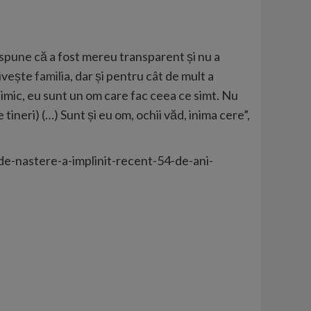
 spune că a fost mereu transparent și nu a
rivește
familia
, dar și pentru cât de mult a
 nimic, eu sunt un om care fac ceea ce simt. Nu
ineri) (…) Sunt și eu om, ochii văd, inima cere”,
de-nastere-a-implinit-recent-54-de-ani-