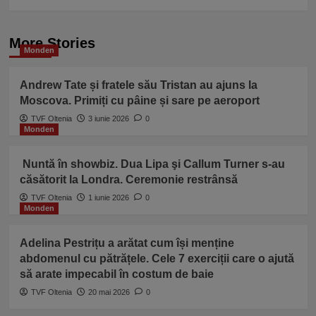
More Stories
Monden
Andrew Tate și fratele său Tristan au ajuns la
Moscova. Primiți cu pâine și sare pe aeroport
TVF Oltenia
3 iunie 2026
0
Monden
Nuntă în showbiz. Dua Lipa şi Callum Turner s-au
căsătorit la Londra. Ceremonie restrânsă
TVF Oltenia
1 iunie 2026
0
Monden
Adelina Pestrițu a arătat cum își menține
abdomenul cu pătrățele. Cele 7 exerciții care o ajută
să arate impecabil în costum de baie
TVF Oltenia
20 mai 2026
0