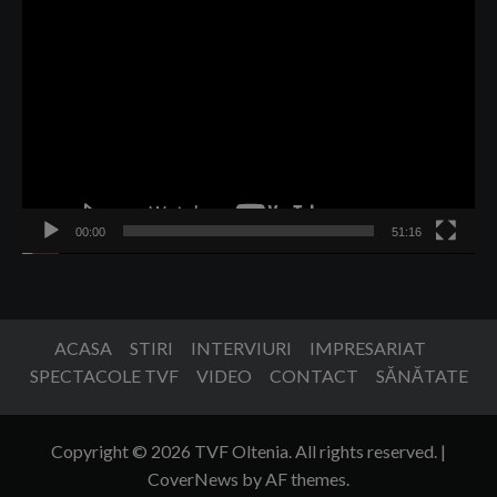
Player
video
00:00
51:16
ACASA
STIRI
INTERVIURI
IMPRESARIAT
SPECTACOLE TVF
VIDEO
CONTACT
SĂNĂTATE
Copyright © 2026 TVF Oltenia. All rights reserved.
|
CoverNews
by AF themes.