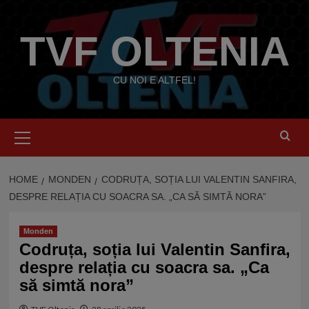
Skip
to
TVF OLTENIA
content
CU NOI E ALTFEL!
Primary
Menu
HOME
MONDEN
CODRUȚA, SOȚIA LUI VALENTIN SANFIRA,
DESPRE RELAȚIA CU SOACRA SA. „CA SĂ SIMTĂ NORA”
Monden
Codruța, soția lui Valentin Sanfira,
despre relația cu soacra sa. „Ca
să simtă nora”