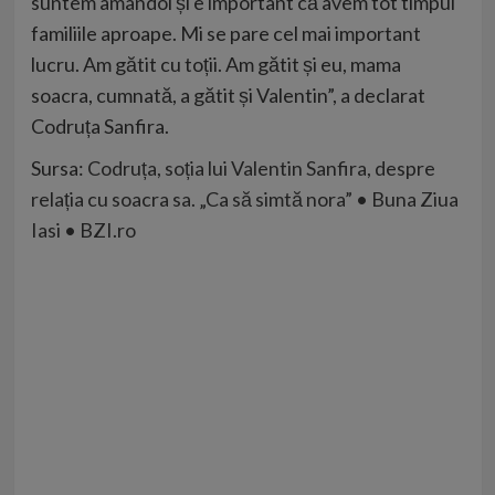
suntem amândoi și e important că avem tot timpul
familiile aproape. Mi se pare cel mai important
lucru. Am gătit cu toții. Am gătit și eu, mama
soacra, cumnată, a gătit și Valentin”, a declarat
Codruța Sanfira.
Sursa:
Codruța, soția lui Valentin Sanfira, despre
relația cu soacra sa. „Ca să simtă nora” • Buna Ziua
Iasi • BZI.ro