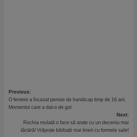
Post
Previous:
O femeie a încasat pensie de handicap timp de 16 ani.
navigation
Momentul care a dat-o de gol
Next:
Rochia mulată o face să arate cu un deceniu mai
tânără! Vrăjește bărbații mai tineri cu formele sale!