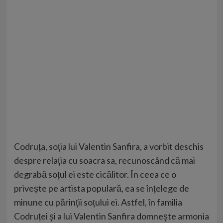
Codruța, soția lui Valentin Sanfira, a vorbit deschis
despre relația cu soacra sa, recunoscând că mai
degrabă soțul ei este cicălitor. În ceea ce o
privește pe artista populară, ea se înțelege de
minune cu părinții soțului ei. Astfel, în familia
Codruței și a lui Valentin Sanfira domnește armonia