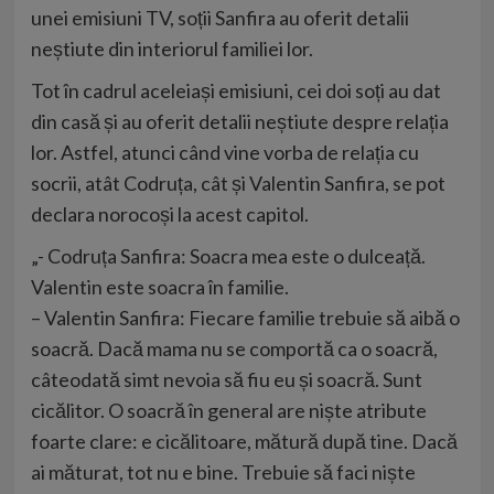
unei emisiuni TV, soții Sanfira au oferit detalii
neștiute din interiorul familiei lor.
Tot în cadrul aceleiași emisiuni, cei doi soți au dat
din casă și au oferit detalii neștiute despre relația
lor. Astfel, atunci când vine vorba de relația cu
socrii, atât Codruța, cât și Valentin Sanfira, se pot
declara norocoși la acest capitol.
„- Codruța Sanfira: Soacra mea este o dulceață.
Valentin este soacra în familie.
– Valentin Sanfira: Fiecare familie trebuie să aibă o
soacră. Dacă mama nu se comportă ca o soacră,
câteodată simt nevoia să fiu eu și soacră. Sunt
cicălitor. O soacră în general are niște atribute
foarte clare: e cicălitoare, mătură după tine. Dacă
ai măturat, tot nu e bine. Trebuie să faci niște