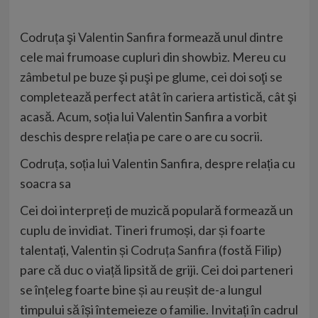
Codruța şi
Valentin Sanfira
formează unul dintre
cele mai frumoase cupluri din showbiz. Mereu cu
zâmbetul pe buze şi puşi pe glume, cei doi soţi se
completează perfect atât în cariera artistică, cât şi
acasă. Acum, soția lui Valentin Sanfira a vorbit
deschis despre relația pe care o are cu socrii.
Codruța, soția lui Valentin Sanfira, despre relația cu
soacra sa
Cei doi interpreți de muzică populară formează un
cuplu de invidiat. Tineri frumoși, dar și foarte
talentați, Valentin și
Codruța Sanfira
(fostă Filip)
pare că duc o viață lipsită de griji. Cei doi parteneri
se înțeleg foarte bine și au reușit de-a lungul
timpului să își întemeieze o familie. Invitați în cadrul