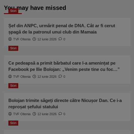
You may have missed
Stiri
Șef din ANPC, urmărit penal de DNA. Cât ar fi cerut
șpagă de la patronul unui club din Mamaia
TVF Oltenia
12 iunie 2026
0
Stiri
Ce pedeapsă a primit bărbatul care l-a amenințat pe
Facebook pe Ilie Bolojan: „Venim peste tine cu foc…”
TVF Oltenia
12 iunie 2026
0
Stiri
Bolojan trimite săgeți directe către Nicușor Dan. Ce i-a
reproșat șefului statului
TVF Oltenia
12 iunie 2026
0
Stiri