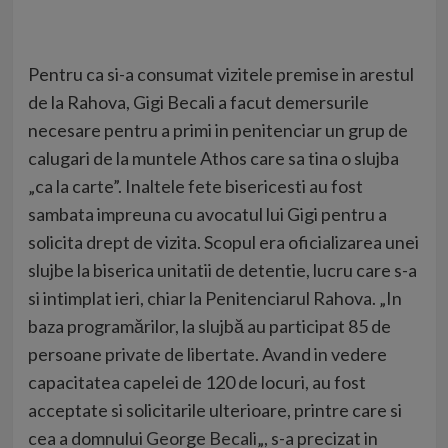
Pentru ca si-a consumat vizitele premise in arestul
de la Rahova, Gigi Becali a facut demersurile
necesare pentru a primi in penitenciar un grup de
calugari de la muntele Athos care sa tina o slujba
„ca la carte”. Inaltele fete bisericesti au fost
sambata impreuna cu avocatul lui Gigi pentru a
solicita drept de vizita. Scopul era oficializarea unei
slujbe la biserica unitatii de detentie, lucru care s-a
si intimplat ieri, chiar la Penitenciarul Rahova. „In
baza programărilor, la slujbă au participat 85 de
persoane private de libertate. Avand in vedere
capacitatea capelei de 120 de locuri, au fost
acceptate si solicitarile ulterioare, printre care si
cea a domnului
George Becali
„, s-a precizat in