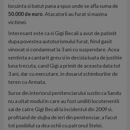
locuinta si batut pana a spus unde se afla suma de
50.000 de euro
. Atacatorii au furat si masina
victimei.
Interesant este ca si Gigi Becali a avut de patimit
dupa povestea autoturismului furat, fiind gasit
vinovat si condamnat la 3 ani cu suspendare. Acea
sentinta a cantarit greu si in decizia luata de justitie
luna trecuta, cand Gigi a primit de aceasta data tot
3 ani, dar cu executare, in dosarul schimburilor de
teren cu Armata.
Surse din interiorul penitenciarului sustin ca Sandu
nu a uitat modul in care au fost umiliti locotenentii
sai de catre Gigi Becali la incidentul din 2009 si,
profitand de slujba de ieri din penitenciar, a facut
tot posibilul sa dea ochii cu patronul Stelei.