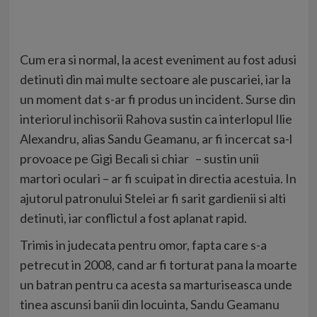
Cum era si normal, la acest eveniment au fost adusi
detinuti din mai multe sectoare ale puscariei, iar la
un moment dat s-ar fi produs un incident. Surse din
interiorul inchisorii Rahova sustin ca interlopul Ilie
Alexandru, alias Sandu Geamanu, ar fi incercat sa-l
provoace pe Gigi Becali si chiar – sustin unii
martori oculari – ar fi scuipat in directia acestuia. In
ajutorul patronului Stelei ar fi sarit gardienii si alti
detinuti, iar conflictul a fost aplanat rapid.
Trimis in judecata pentru omor, fapta care s-a
petrecut in 2008, cand ar fi torturat pana la moarte
un batran pentru ca acesta sa marturiseasca unde
tinea ascunsi banii din locuinta, Sandu Geamanu