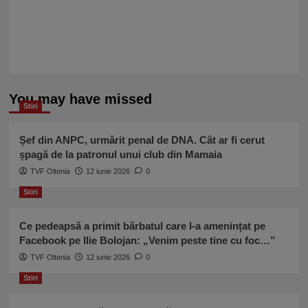
You may have missed
Stiri
Șef din ANPC, urmărit penal de DNA. Cât ar fi cerut
șpagă de la patronul unui club din Mamaia
TVF Oltenia
12 iunie 2026
0
Stiri
Ce pedeapsă a primit bărbatul care l-a amenințat pe
Facebook pe Ilie Bolojan: „Venim peste tine cu foc…”
TVF Oltenia
12 iunie 2026
0
Stiri