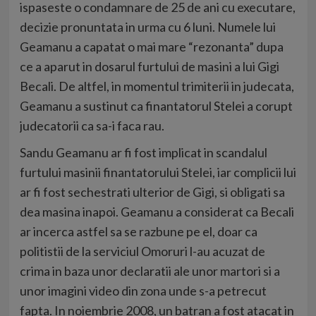
ispaseste o condamnare de 25 de ani cu executare,
decizie pronuntata in urma cu 6 luni. Numele lui
Geamanu a capatat o mai mare “rezonanta” dupa
ce a aparut in dosarul furtului de masini a lui Gigi
Becali. De altfel, in momentul trimiterii in judecata,
Geamanu a sustinut ca finantatorul Stelei a corupt
judecatorii ca sa-i faca rau.
Sandu Geamanu ar fi fost implicat in scandalul
furtului masinii finantatorului Stelei, iar complicii lui
ar fi fost sechestrati ulterior de Gigi, si obligati sa
dea masina inapoi. Geamanu a considerat ca Becali
ar incerca astfel sa se razbune pe el, doar ca
politistii de la serviciul Omoruri l-au acuzat de
crima in baza unor declaratii ale unor martori si a
unor imagini video din zona unde s-a petrecut
fapta. In noiembrie 2008, un batran a fost atacat in