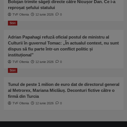
Bolojan trimite săgeți directe către Nicușor Dan. Ce i-a
reproșat șefului statului
TVF Oltenia
12 iunie 2026
0
Stiri
Adrian Papahagi refuză oficial postul de ministru al
Culturii în guvernul Tomac: „În actualul context, nu sunt
dispus să fiu parte într-un conflict politic și
instituțional”
TVF Oltenia
12 iunie 2026
0
Stiri
Tunul de peste 1 milion de euro dat de directorul general
al Metrorex, Mariana Miclăuș. Deconturi fictive către o
firmă din Turcia
TVF Oltenia
12 iunie 2026
0