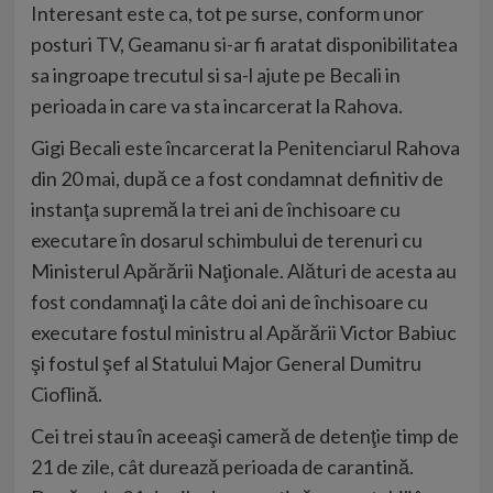
Interesant este ca, tot pe surse, conform unor
posturi TV, Geamanu si-ar fi aratat disponibilitatea
sa ingroape trecutul si sa-l ajute pe Becali in
perioada in care va sta incarcerat la Rahova.
Gigi Becali este încarcerat la Penitenciarul Rahova
din 20 mai, după ce a fost condamnat definitiv de
instanţa supremă la trei ani de închisoare cu
executare în dosarul schimbului de terenuri cu
Ministerul Apărării Naţionale. Alături de acesta au
fost condamnaţi la câte doi ani de închisoare cu
executare fostul ministru al Apărării Victor Babiuc
şi fostul şef al Statului Major General Dumitru
Cioflină.
Cei trei stau în aceeaşi cameră de detenţie timp de
21 de zile, cât durează perioada de carantină.