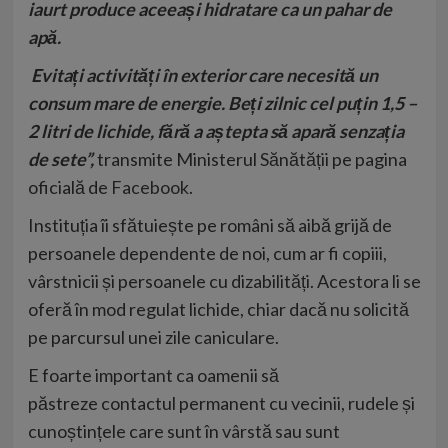
iaurt produce aceeași hidratare ca un pahar de
apă.
Evitați activități în exterior care necesită un
consum mare de energie.
Beți zilnic cel puțin 1,5 –
2 litri de lichide, fără a aștepta să apară senzația
de sete”,
transmite Ministerul Sănătății pe pagina
oficială de
Facebook
.
Instituția îi sfătuiește pe români să aibă grijă de
persoanele dependente de noi, cum ar fi copiii,
vârstnicii și persoanele cu dizabilități. Acestora li se
oferă în mod regulat lichide, chiar dacă nu solicită
pe parcursul unei zile caniculare.
E foarte important ca oamenii să
păstreze contactul permanent cu vecinii, rudele și
cunoștințele care sunt în vârstă sau sunt