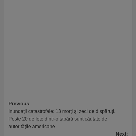
Post
Previous:
Inundații catastrofale: 13 morți și zeci de dispăruți.
navigation
Peste 20 de fete dintr-o tabără sunt căutate de
autoritățile americane
Next: