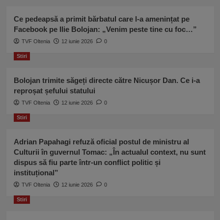
Ce pedeapsă a primit bărbatul care l-a amenințat pe
Facebook pe Ilie Bolojan: „Venim peste tine cu foc…”
TVF Oltenia
12 iunie 2026
0
Stiri
Bolojan trimite săgeți directe către Nicușor Dan. Ce i-a
reproșat șefului statului
TVF Oltenia
12 iunie 2026
0
Stiri
Adrian Papahagi refuză oficial postul de ministru al
Culturii în guvernul Tomac: „În actualul context, nu sunt
dispus să fiu parte într-un conflict politic și
instituțional”
TVF Oltenia
12 iunie 2026
0
Stiri