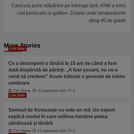
Canicula pune stăpânire pe întreaga țară: ANM a emis
cod portocaliu și galben. Zonele unde temperaturile
ating 40 de grade
More Stories
Life Style
Ce a descoperit o tânără la 15 ani de când a fost
dată dispărută de părinți: „A fost șocant, nu ne-a
venit să credem!” Acum trăiește o poveste de iubire
uimitoare
TVF Oltenia
25 septembrie 2025
0
Life Style
Somnul de frumusețe nu este un mit. Un expert
explică modul în care odihna menține pielea
sănătoasă și tânără
TVF Oltenia
14 septembrie 2025
0