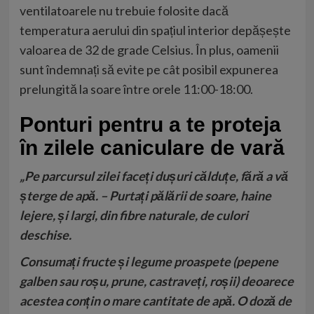
ventilatoarele nu trebuie folosite dacă
temperatura aerului din spațiul interior depășește
valoarea de 32 de grade Celsius. În plus, oamenii
sunt îndemnați să evite pe cât posibil expunerea
prelungită la soare între orele 11:00-18:00.
Ponturi pentru a te proteja
în zilele caniculare de vară
„Pe parcursul zilei faceți dușuri călduțe, fără a vă
șterge de apă. – Purtați pălării de soare, haine
lejere, și largi, din fibre naturale, de culori
deschise.
Consumați fructe și legume proaspete (pepene
galben sau roșu, prune, castraveți, roșii) deoarece
acestea conțin o mare cantitate de apă.
O doză de