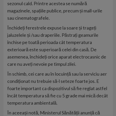
sezonul cald. Printre acestea se numără
magazinele, spațiile publice, precum și mall-urile
sau cinematografele.
Închideți ferestrele expuse la soare și trageți
jaluzelele și /sau draperiile. Păstrați geamurile
închise pe toată perioada cât temperatura
exterioară este superioară celei din casă. De
asemenea, închideți orice aparat electrocasnic de
care nu aveți nevoie pe timpul zilei.
În schimb, cei care au în locuință sau la serviciu aer
condiționat nu trebuie să-l seteze foarte jos. E
foarte important ca dispozitivul să fie reglat astfel
încât temperatura să fie cu 5 grade mai mică decât
temperatura ambientală.
În aceeași notă, Ministerul Sănătății anunță că