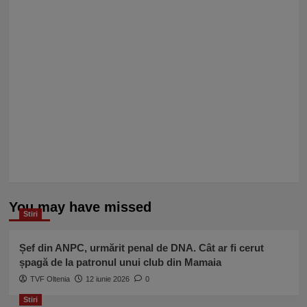
You may have missed
Stiri
Șef din ANPC, urmărit penal de DNA. Cât ar fi cerut
șpagă de la patronul unui club din Mamaia
TVF Oltenia
12 iunie 2026
0
Stiri