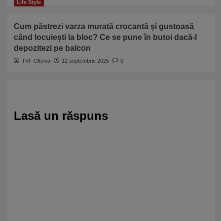
Life Style
Cum păstrezi varza murată crocantă și gustoasă
când locuiești la bloc? Ce se pune în butoi dacă-l
depozitezi pe balcon
TVF Oltenia
12 septembrie 2025
0
Lasă un răspuns