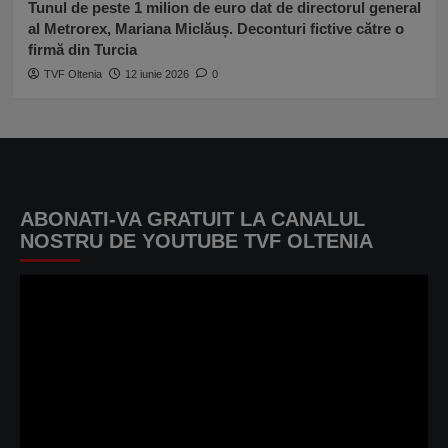
Tunul de peste 1 milion de euro dat de directorul general
al Metrorex, Mariana Miclăuș. Deconturi fictive către o
firmă din Turcia
TVF Oltenia
12 iunie 2026
0
ABONATI-VA GRATUIT LA CANALUL
NOSTRU DE YOUTUBE TVF OLTENIA
Player
video