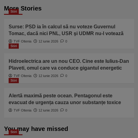
More Stories
Stiri
Surse: PSD ia în calcul să nu voteze Guvernul
Tomac, dacă nici PNL, USR şi UDMR nu-l votează
TVF Oltenia
12 iunie 2026
0
Stiri
Hidroelectrica are un nou CEO. Cine este Iulius-Dan
Plaveti, omul care va conduce gigantul energetic
TVF Oltenia
12 iunie 2026
0
Stiri
Alertă maximă peste ocean. Pentagonul este
evacuat de urgența cauza unor substanțe toxice
TVF Oltenia
12 iunie 2026
0
You may have missed
Stiri