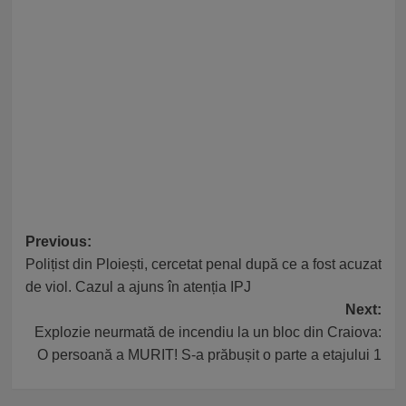
Post
Previous:
Polițist din Ploiești, cercetat penal după ce a fost acuzat
navigation
de viol. Cazul a ajuns în atenția IPJ
Next:
Explozie neurmată de incendiu la un bloc din Craiova:
O persoană a MURIT! S-a prăbușit o parte a etajului 1