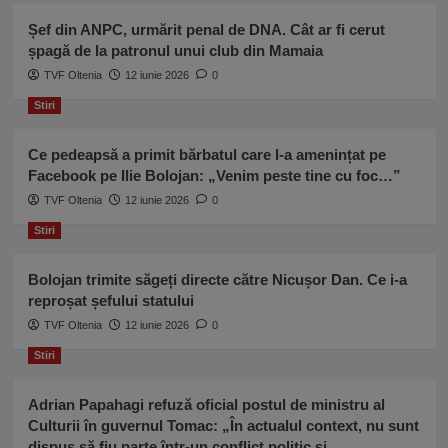
Șef din ANPC, urmărit penal de DNA. Cât ar fi cerut
șpagă de la patronul unui club din Mamaia
TVF Oltenia
12 iunie 2026
0
Stiri
Ce pedeapsă a primit bărbatul care l-a amenințat pe
Facebook pe Ilie Bolojan: „Venim peste tine cu foc…”
TVF Oltenia
12 iunie 2026
0
Stiri
Bolojan trimite săgeți directe către Nicușor Dan. Ce i-a
reproșat șefului statului
TVF Oltenia
12 iunie 2026
0
Stiri
Adrian Papahagi refuză oficial postul de ministru al
Culturii în guvernul Tomac: „În actualul context, nu sunt
dispus să fiu parte într-un conflict politic și