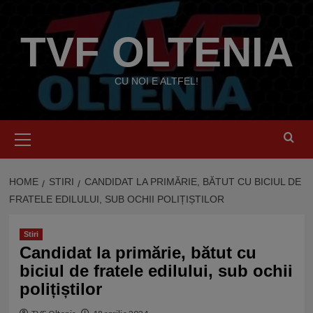
Skip
to
TVF OLTENIA
content
CU NOI E ALTFEL!
Primary
Menu
HOME
STIRI
CANDIDAT LA PRIMĂRIE, BĂTUT CU BICIUL DE
FRATELE EDILULUI, SUB OCHII POLIȚIȘTILOR
Stiri
Candidat la primărie, bătut cu
biciul de fratele edilului, sub ochii
polițiștilor