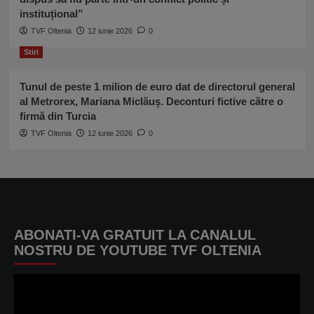
instituțional”
TVF Oltenia
12 iunie 2026
0
Stiri
Tunul de peste 1 milion de euro dat de directorul general
al Metrorex, Mariana Miclăuș. Deconturi fictive către o
firmă din Turcia
TVF Oltenia
12 iunie 2026
0
ABONATI-VA GRATUIT LA CANALUL
NOSTRU DE YOUTUBE TVF OLTENIA
Player
video