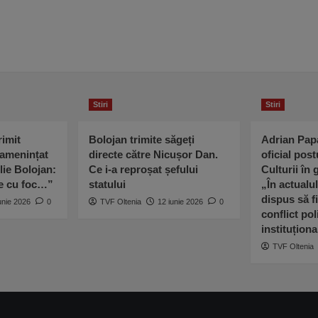
Stiri
Stiri
imit
Bolojan trimite săgeți
Adrian Pap
 amenințat
directe către Nicușor Dan.
oficial post
lie Bolojan:
Ce i-a reproșat șefului
Culturii în
ne cu foc…”
statului
„În actualu
dispus să fi
unie 2026
0
TVF Oltenia
12 iunie 2026
0
conflict poli
instituționa
TVF Oltenia