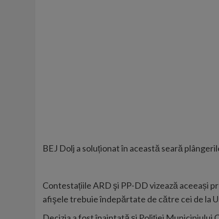
BEJ Dolj a soluționat în această seară plângeri
Contestațiile ARD şi PP-DD vizează aceeași prob
afişele trebuie îndepărtate de către cei de la U
Decizia a fost înaintată şi Poliţiei Municipiului