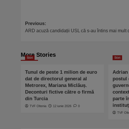
Post
Previous:
ARD acuză candidații USL că s-au întins mai mult d
navigation
More Stories
Stiri
Stiri
Tunul de peste 1 milion de euro
Adrian 
dat de directorul general al
postul 
Metrorex, Mariana Miclăuș.
guvern
Deconturi fictive către o firmă
context
din Turcia
parte î
institu
TVF Oltenia
12 iunie 2026
0
TVF Olt