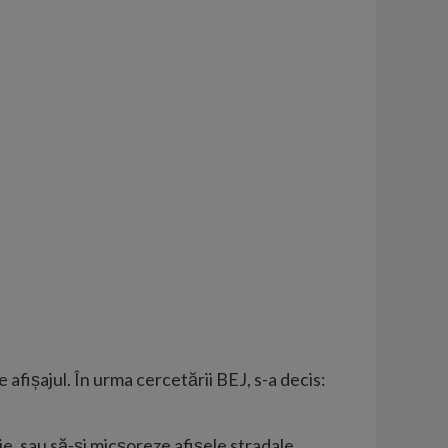
afișajul. În urma cercetării BEJ, s-a decis:
ie, sau să-și micșoreze afișele stradale.