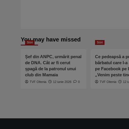
You may have missed
Stiri
Stiri
Șef din ANPC, urmărit penal
Ce pedeapsă a pr
de DNA. Cât ar fi cerut
bărbatul care l-a
șpagă de la patronul unui
pe Facebook pe I
club din Mamaia
„Venim peste ti
TVF Oltenia
12 iunie 2026
0
TVF Oltenia
12 i