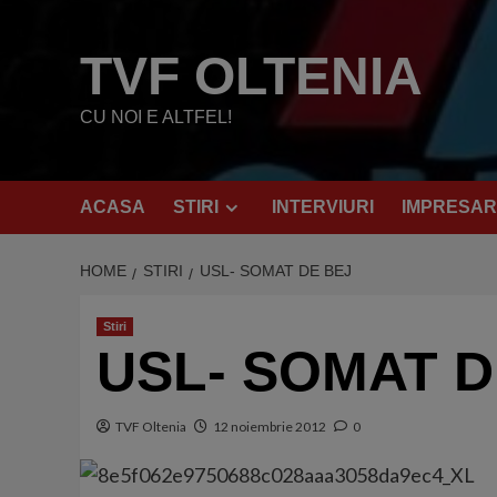
Skip
to
TVF OLTENIA
content
CU NOI E ALTFEL!
ACASA
STIRI
INTERVIURI
IMPRESAR
HOME
STIRI
USL- SOMAT DE BEJ
Stiri
USL- SOMAT D
TVF Oltenia
12 noiembrie 2012
0