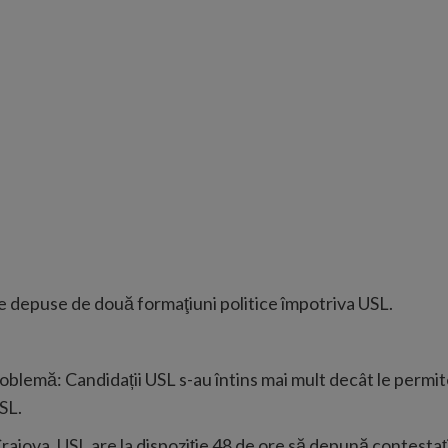
le depuse de două formaţiuni politice împotriva USL.
lemă: Candidații USL s-au întins mai mult decât le permite 
SL.
 Craiova. USL are la dispoziţie 48 de ore să depună contestaţ