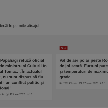
ecât le permite afișajul
Stiri
Papahagi refuză oficial
Val de aer polar peste R
de ministru al Culturii în
de joi seară. Furtuni pute
ul Tomac: „În actualul
şi temperaturi de maxim
, nu sunt dispus să fiu
grade
ntr-un conflict politic și
TVF Oltenia
12 iunie 2026
0
țional”
enia
12 iunie 2026
0