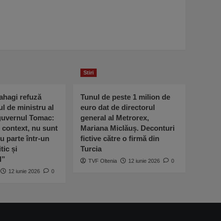
Stiri
ahagi refuză
Tunul de peste 1 milion de
ul de ministru al
euro dat de directorul
 guvernul Tomac:
general al Metrorex,
l context, nu sunt
Mariana Miclăuș. Deconturi
u parte într-un
fictive către o firmă din
tic și
Turcia
l”
TVF Oltenia
12 iunie 2026
0
12 iunie 2026
0