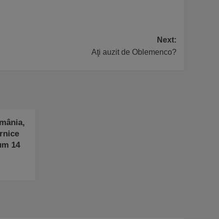
Next:
Aţi auzit de Oblemenco?
omânia,
rnice
um 14