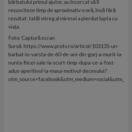
bărbatului primul ajutor, au încercat să îl
resusciteze timp de aproximativ o oră, însă fără
rezultat: tatăl vitreg al miresei a pierdut lupta cu
viața.
Foto: Captură ecran
Sursă: https://www.protv.ro/articol/103135-un-
barbat-in-varsta-de-60-de-ani-din-gorj-a-murit-la-
nunta-fiicei-sale-la-scurt-timp-dupa-ce-a-fost-
adus-aperitivul-la-masa-motivul-decesului?
utm_source=facebook&utm_medium=social&utm_campa