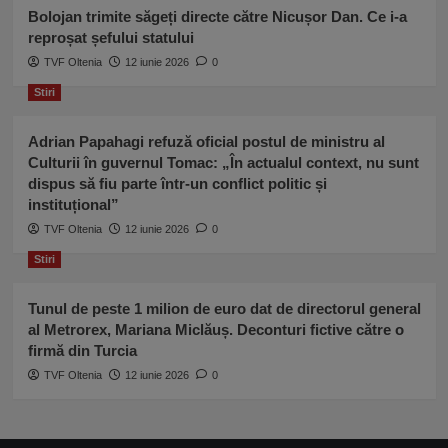
Bolojan trimite săgeți directe către Nicușor Dan. Ce i-a
reproșat șefului statului
TVF Oltenia
12 iunie 2026
0
Stiri
Adrian Papahagi refuză oficial postul de ministru al
Culturii în guvernul Tomac: „În actualul context, nu sunt
dispus să fiu parte într-un conflict politic și
instituțional”
TVF Oltenia
12 iunie 2026
0
Stiri
Tunul de peste 1 milion de euro dat de directorul general
al Metrorex, Mariana Miclăuș. Deconturi fictive către o
firmă din Turcia
TVF Oltenia
12 iunie 2026
0