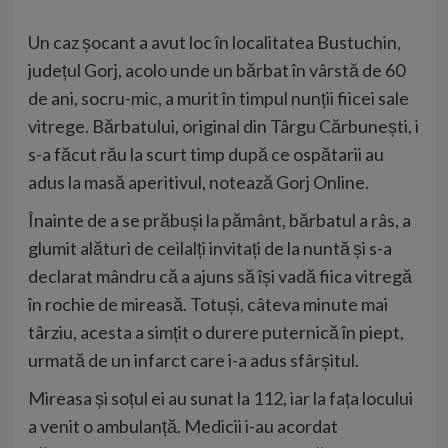
Un caz șocant a avut loc în localitatea Bustuchin,
județul Gorj, acolo unde un bărbat în vârstă de 60
de ani, socru-mic, a murit în timpul nunții fiicei sale
vitrege. Bărbatului, original din Târgu Cărbunești, i
s-a făcut rău la scurt timp după ce ospătarii au
adus la masă aperitivul, notează Gorj Online.
Înainte de a se prăbuși la pământ, bărbatul a râs, a
glumit alături de ceilalți invitați de la nuntă și s-a
declarat mândru că a ajuns să își vadă fiica vitregă
în rochie de mireasă. Totuși, câteva minute mai
târziu, acesta a simțit o durere puternică în piept,
urmată de un infarct care i-a adus sfârșitul.
​Mireasa și soțul ei au sunat la 112, iar la fața locului
a venit o ambulanță. Medicii i-au acordat