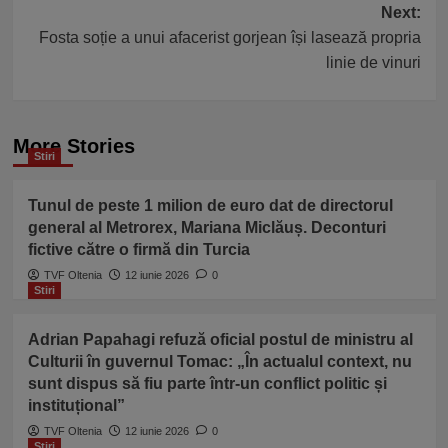
Next:
Fosta soție a unui afacerist gorjean își lasează propria
linie de vinuri
More Stories
Stiri
Tunul de peste 1 milion de euro dat de directorul
general al Metrorex, Mariana Miclăuș. Deconturi
fictive către o firmă din Turcia
TVF Oltenia
12 iunie 2026
0
Stiri
Adrian Papahagi refuză oficial postul de ministru al
Culturii în guvernul Tomac: „În actualul context, nu
sunt dispus să fiu parte într-un conflict politic și
instituțional”
TVF Oltenia
12 iunie 2026
0
Stiri