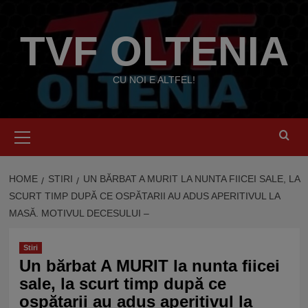
Skip
to
TVF OLTENIA
content
CU NOI E ALTFEL!
Primary
Menu
HOME
STIRI
UN BĂRBAT A MURIT LA NUNTA FIICEI SALE, LA
SCURT TIMP DUPĂ CE OSPĂTARII AU ADUS APERITIVUL LA
MASĂ. MOTIVUL DECESULUI –
Stiri
Un bărbat A MURIT la nunta fiicei
sale, la scurt timp după ce
ospătarii au adus aperitivul la