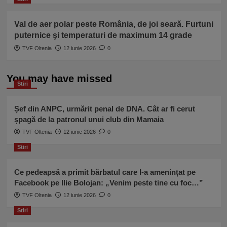
Val de aer polar peste România, de joi seară. Furtuni
puternice şi temperaturi de maximum 14 grade
TVF Oltenia
12 iunie 2026
0
You may have missed
Stiri
Șef din ANPC, urmărit penal de DNA. Cât ar fi cerut
șpagă de la patronul unui club din Mamaia
TVF Oltenia
12 iunie 2026
0
Stiri
Ce pedeapsă a primit bărbatul care l-a amenințat pe
Facebook pe Ilie Bolojan: „Venim peste tine cu foc…”
TVF Oltenia
12 iunie 2026
0
Stiri