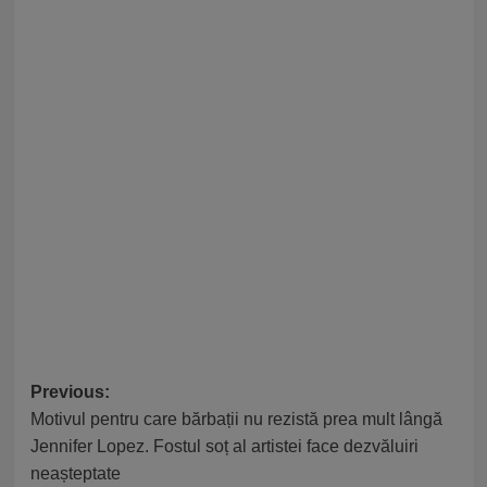
Post
Previous:
Motivul pentru care bărbații nu rezistă prea mult lângă
navigation
Jennifer Lopez. Fostul soț al artistei face dezvăluiri
neașteptate