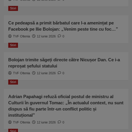
și
Stiri
câinele,
ca
și
Ce pedeapsă a primit bărbatul care l-a amenințat pe
el
Facebook pe Ilie Bolojan: „Venim peste tine cu foc…”
e
TVF Oltenia
12 iunie 2026
0
suflet!”
Stiri
Bolojan trimite săgeți directe către Nicușor Dan. Ce i-a
reproșat șefului statului
TVF Oltenia
12 iunie 2026
0
Stiri
Adrian Papahagi refuză oficial postul de ministru al
Culturii în guvernul Tomac: „În actualul context, nu sunt
dispus să fiu parte într-un conflict politic și
instituțional”
TVF Oltenia
12 iunie 2026
0
Stiri