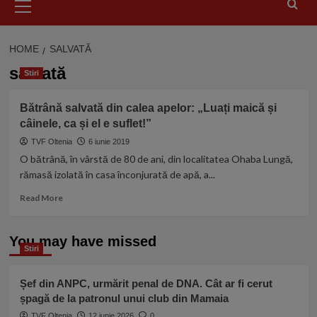
Menu
HOME
SALVATĂ
salvată
Stiri
Bătrână salvată din calea apelor: „Luați maică și
câinele, ca și el e suflet!”
TVF Oltenia
6 iunie 2019
O bătrână, în vârstă de 80 de ani, din localitatea Ohaba Lungă,
rămasă izolată în casa înconjurată de apă, a...
Read
Read More
more
about
Bătrână
You may have missed
Stiri
salvată
din
calea
Șef din ANPC, urmărit penal de DNA. Cât ar fi cerut
apelor:
șpagă de la patronul unui club din Mamaia
„Luați
TVF Oltenia
maică
12 iunie 2026
0