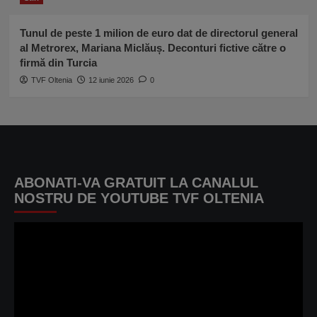
Tunul de peste 1 milion de euro dat de directorul general
al Metrorex, Mariana Miclăuș. Deconturi fictive către o
firmă din Turcia
TVF Oltenia
12 iunie 2026
0
ABONATI-VA GRATUIT LA CANALUL
NOSTRU DE YOUTUBE TVF OLTENIA
Player
video