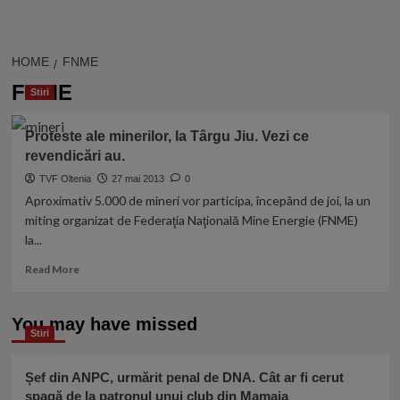
HOME
FNME
FNME
Stiri
Proteste ale minerilor, la Târgu Jiu. Vezi ce
revendicări au.
TVF Oltenia
27 mai 2013
0
Aproximativ 5.000 de mineri vor participa, începând de joi, la un
miting organizat de Federaţia Naţională Mine Energie (FNME)
la...
Read
Read More
more
about
Proteste
You may have missed
Stiri
ale
minerilor,
la
Șef din ANPC, urmărit penal de DNA. Cât ar fi cerut
Târgu
șpagă de la patronul unui club din Mamaia