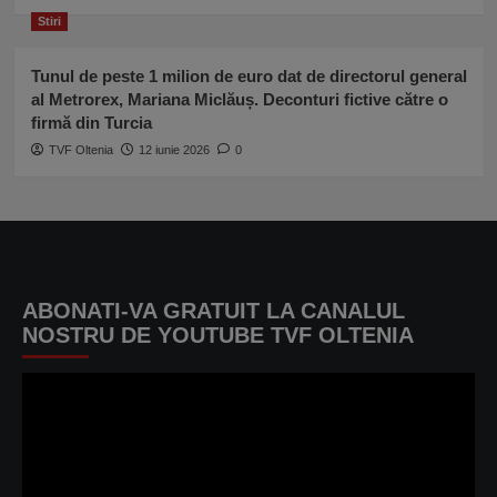
Stiri
Tunul de peste 1 milion de euro dat de directorul general
al Metrorex, Mariana Miclăuș. Deconturi fictive către o
firmă din Turcia
TVF Oltenia
12 iunie 2026
0
ABONATI-VA GRATUIT LA CANALUL
NOSTRU DE YOUTUBE TVF OLTENIA
Player
video