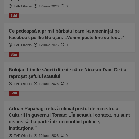
Jiu.
TVF Oltenia
Vezi
12 iunie 2026
0
ce
Stiri
revendicări
au.
Ce pedeapsă a primit bărbatul care l-a amenințat pe
Facebook pe Ilie Bolojan: „Venim peste tine cu foc…”
TVF Oltenia
12 iunie 2026
0
Stiri
Bolojan trimite săgeți directe către Nicușor Dan. Ce i-a
reproșat șefului statului
TVF Oltenia
12 iunie 2026
0
Stiri
Adrian Papahagi refuză oficial postul de ministru al
Culturii în guvernul Tomac: „În actualul context, nu sunt
dispus să fiu parte într-un conflict politic și
instituțional”
TVF Oltenia
12 iunie 2026
0