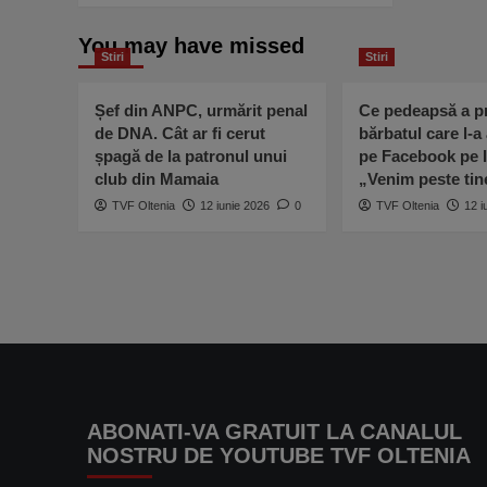
about
Accident
You may have missed
Stiri
grav
Stiri
în
Dolj!
Șef din ANPC, urmărit penal
Ce pedeapsă a pr
O
de DNA. Cât ar fi cerut
bărbatul care l-a
femeie
șpagă de la patronul unui
pe Facebook pe I
a
club din Mamaia
„Venim peste ti
ajuns
în
TVF Oltenia
12 iunie 2026
0
TVF Oltenia
12 i
comă
la
spital,
iar
alte
trei
persoane
au
fost
rănite,
ABONATI-VA GRATUIT LA CANALUL
după
ce
NOSTRU DE YOUTUBE TVF OLTENIA
un