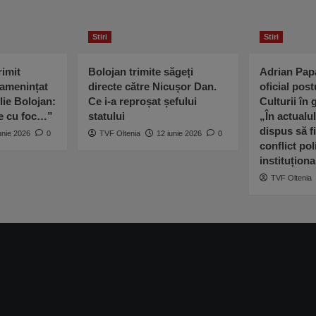
Stiri
Stiri
imit
Bolojan trimite săgeți
Adrian Pap
 amenințat
directe către Nicușor Dan.
oficial post
lie Bolojan:
Ce i-a reproșat șefului
Culturii în
ne cu foc…”
statului
„În actualu
dispus să fi
unie 2026
0
TVF Oltenia
12 iunie 2026
0
conflict poli
instituționa
TVF Oltenia