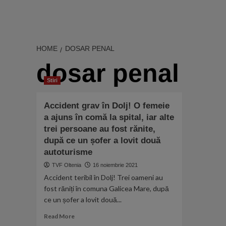
HOME
DOSAR PENAL
dosar penal
Stiri
Accident grav în Dolj! O femeie
a ajuns în comă la spital, iar alte
trei persoane au fost rănite,
după ce un șofer a lovit două
autoturisme
TVF Oltenia
16 noiembrie 2021
Accident teribil în Dolj! Trei oameni au
fost răniți în comuna Galicea Mare, după
ce un șofer a lovit două...
Read
Read More
more