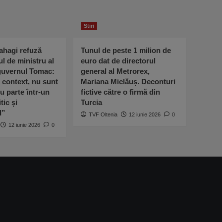
Stiri
ahagi refuză
Tunul de peste 1 milion de
ul de ministru al
euro dat de directorul
 guvernul Tomac:
general al Metrorex,
l context, nu sunt
Mariana Miclăuș. Deconturi
u parte într-un
fictive către o firmă din
tic și
Turcia
l”
TVF Oltenia
12 iunie 2026
0
12 iunie 2026
0