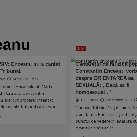
eanu
Stiri
IV: Enceanu nu a cântat
Cântăreţul de muzică po
 Tribunal.
Constantin Enceanu vorb
despre ORIENTAREA sa
enia
24 mai 2013
0
SEXUALĂ: „Dacă aş fi
rector al Ansamblului “Maria
homosexual…”
din Craiova, Constantin
 a pierdut procesul intentat
TVF Oltenia
5 decembrie 2012
 de reamintit faptul ca acesta...
Cunoscutul cântăreţ de muzică 
Constantin Enceanu a ţinut să-ş
Read
e
punctul de vedere în legătură c
more
about
zvonurile apărute în...
EXCLUSIV:
Read