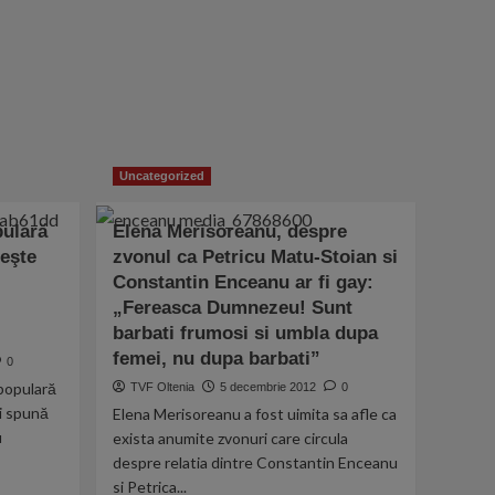
Uncategorized
pulară
Elena Merisoreanu, despre
eşte
zvonul ca Petricu Matu-Stoian si
Constantin Enceanu ar fi gay:
„Fereasca Dumnezeu! Sunt
barbati frumosi si umbla dupa
femei, nu dupa barbati”
0
populară
TVF Oltenia
5 decembrie 2012
0
i spună
Elena Merisoreanu a fost uimita sa afle ca
u
exista anumite zvonuri care circula
despre relatia dintre Constantin Enceanu
si Petrica...