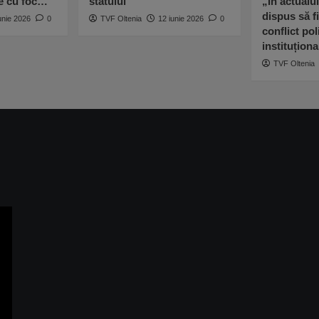
ne cu foc…”
statului
„În actualu
dispus să fi
unie 2026
0
TVF Oltenia
12 iunie 2026
0
conflict poli
instituționa
TVF Oltenia