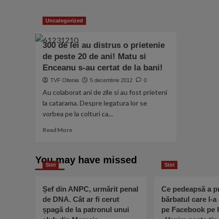
in
straie
de
Uncategorized
sarbatoare
300 de lei au distrus o prietenie
de peste 20 de ani! Matu si
Enceanu s-au certat de la bani!
TVF Oltenia
5 decembrie 2012
0
Au colaborat ani de zile si au fost prieteni
la catarama. Despre legatura lor se
vorbea pe la colturi ca...
Read
Read More
more
about
300
You may have missed
Stiri
de
Stiri
lei
au
Șef din ANPC, urmărit penal
Ce pedeapsă a pr
distrus
de DNA. Cât ar fi cerut
bărbatul care l-a
o
șpagă de la patronul unui
pe Facebook pe I
prietenie