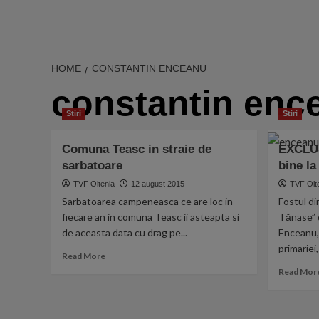
HOME
CONSTANTIN ENCEANU
constantin enc
Stiri
Stiri
Comuna Teasc in straie de
EXCLUS
sarbatoare
bine la
TVF Oltenia
12 august 2015
TVF Olt
Sarbatoarea campeneasca ce are loc in
Fostul di
fiecare an in comuna Teasc ii asteapta si
Tănase” 
de aceasta data cu drag pe...
Enceanu,
primariei,
Read
Read More
more
Read Mor
about
Comuna
Teasc