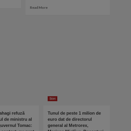
Read
Read More
more
about
Elena
Merisoreanu,
despre
zvonul
ca
Petricu
Matu-
Stoian
si
Constantin
Enceanu
ar
fi
gay:
Stiri
„Fereasca
Dumnezeu!
Sunt
ahagi refuză
Tunul de peste 1 milion de
barbati
ul de ministru al
euro dat de directorul
frumosi
 guvernul Tomac:
general al Metrorex,
si