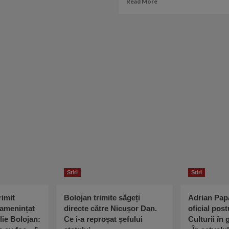
Read More
Enceanu
more
nu
about
a
Cântăreţul
cântat
de
bine
muzică
la
populară
Tribunal.
Constantin
Enceanu
vorbeşte
despre
ORIENTAREA
sa
SEXUALĂ:
„Dacă
aş
fi
homosexual…”
Stiri
Stiri
imit
Bolojan trimite săgeți
Adrian Pap
 amenințat
directe către Nicușor Dan.
oficial post
lie Bolojan:
Ce i-a reproșat șefului
Culturii în