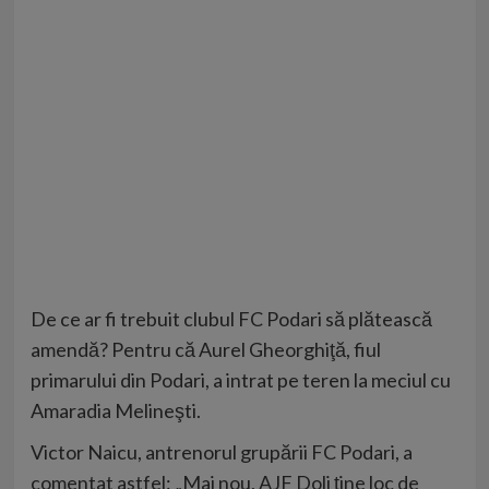
De ce ar fi trebuit clubul FC Podari să plătească
amendă? Pentru că Aurel Gheorghiţă, fiul
primarului din Podari, a intrat pe teren la meciul cu
Amaradia Melineşti.
Victor Naicu, antrenorul grupării FC Podari, a
comentat astfel: „Mai nou, AJF Dolj ţine loc de