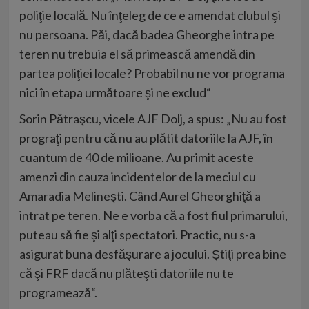
poliţie locală. Nu înţeleg de ce e amendat clubul şi
nu persoana. Păi, dacă badea Gheorghe intra pe
teren nu trebuia el să primească amendă din
partea poliţiei locale? Probabil nu ne vor programa
nici în etapa următoare şi ne exclud“
Sorin Pătraşcu, vicele AJF Dolj, a spus: „Nu au fost
prograţi pentru că nu au plătit datoriile la AJF, în
cuantum de 40 de milioane. Au primit aceste
amenzi din cauza incidentelor de la meciul cu
Amaradia Melineşti. Când Aurel Gheorghiţă a
intrat pe teren. Ne e vorba că a fost fiul primarului,
puteau să fie şi alţi spectatori. Practic, nu s-a
asigurat buna desfăşurare a jocului. Ştiţi prea bine
că şi FRF dacă nu plăteşti datoriile nu te
programează“.