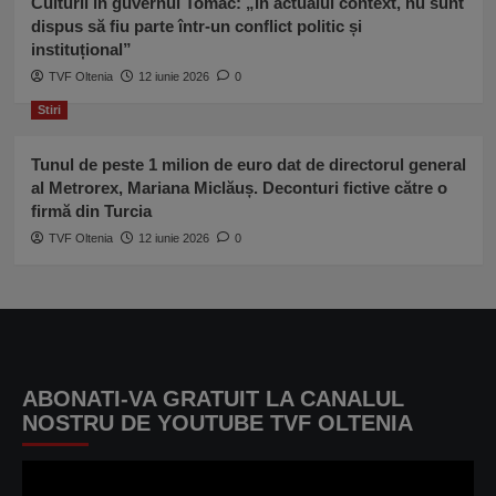
Culturii în guvernul Tomac: „În actualul context, nu sunt
dispus să fiu parte într-un conflict politic și
instituțional”
TVF Oltenia
12 iunie 2026
0
Stiri
Tunul de peste 1 milion de euro dat de directorul general
al Metrorex, Mariana Miclăuș. Deconturi fictive către o
firmă din Turcia
TVF Oltenia
12 iunie 2026
0
ABONATI-VA GRATUIT LA CANALUL
NOSTRU DE YOUTUBE TVF OLTENIA
Player