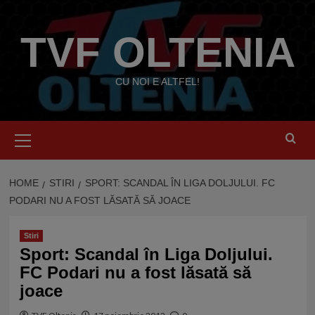
Skip
to
TVF OLTENIA
content
CU NOI E ALTFEL!
Primary
Menu
HOME
STIRI
SPORT: SCANDAL ÎN LIGA DOLJULUI. FC
PODARI NU A FOST LĂSATĂ SĂ JOACE
Stiri
Sport: Scandal în Liga Doljului.
FC Podari nu a fost lăsată să
joace