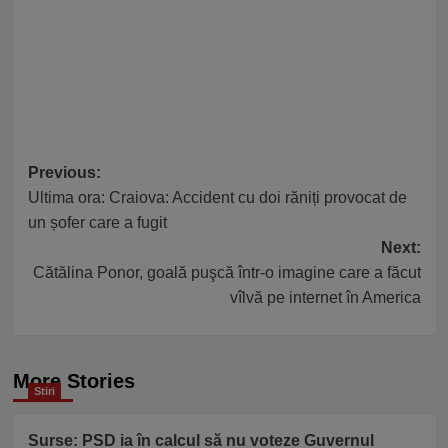
Post
Previous:
Ultima ora: Craiova: Accident cu doi răniți provocat de
navigation
un șofer care a fugit
Next:
Cătălina Ponor, goală puşcă într-o imagine care a făcut
vîlvă pe internet în America
More Stories
Stiri
Surse: PSD ia în calcul să nu voteze Guvernul