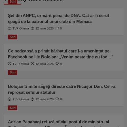
Stiri
Șef din ANPC, urmărit penal de DNA. Cât ar fi cerut
șpagă de la patronul unui club din Mamaia
TVF Oltenia
12 iunie 2026
0
Stiri
Ce pedeapsă a primit bărbatul care l-a amenințat pe
Facebook pe Ilie Bolojan: „Venim peste tine cu foc…”
TVF Oltenia
12 iunie 2026
0
Stiri
Bolojan trimite săgeți directe către Nicușor Dan. Ce i-a
reproșat șefului statului
TVF Oltenia
12 iunie 2026
0
Stiri
Adrian Papahagi refuză oficial postul de ministru al