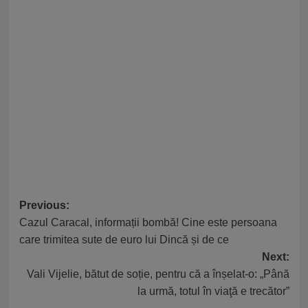
Post
Previous:
Cazul Caracal, informații bombă! Cine este persoana
navigation
care trimitea sute de euro lui Dincă și de ce
Next:
Vali Vijelie, bătut de soție, pentru că a înșelat-o: „Până
la urmă, totul în viaţă e trecător”