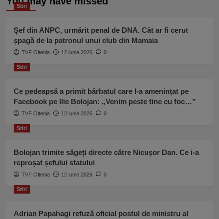
You may have missed
Stiri
Șef din ANPC, urmărit penal de DNA. Cât ar fi cerut
șpagă de la patronul unui club din Mamaia
TVF Oltenia
12 iunie 2026
0
Stiri
Ce pedeapsă a primit bărbatul care l-a amenințat pe
Facebook pe Ilie Bolojan: „Venim peste tine cu foc…”
TVF Oltenia
12 iunie 2026
0
Stiri
Bolojan trimite săgeți directe către Nicușor Dan. Ce i-a
reproșat șefului statului
TVF Oltenia
12 iunie 2026
0
Stiri
Adrian Papahagi refuză oficial postul de ministru al