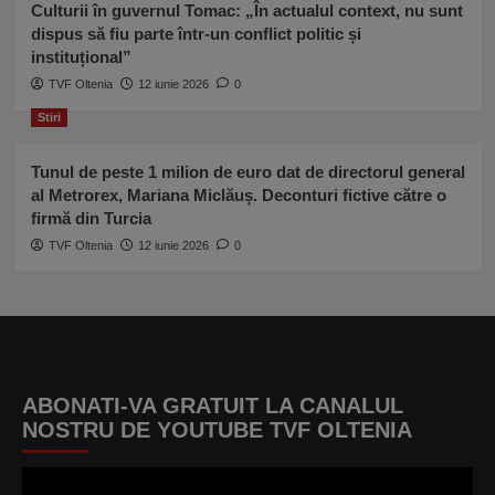
Culturii în guvernul Tomac: „În actualul context, nu sunt
dispus să fiu parte într-un conflict politic și
instituțional”
TVF Oltenia
12 iunie 2026
0
Stiri
Tunul de peste 1 milion de euro dat de directorul general
al Metrorex, Mariana Miclăuș. Deconturi fictive către o
firmă din Turcia
TVF Oltenia
12 iunie 2026
0
ABONATI-VA GRATUIT LA CANALUL
NOSTRU DE YOUTUBE TVF OLTENIA
Player