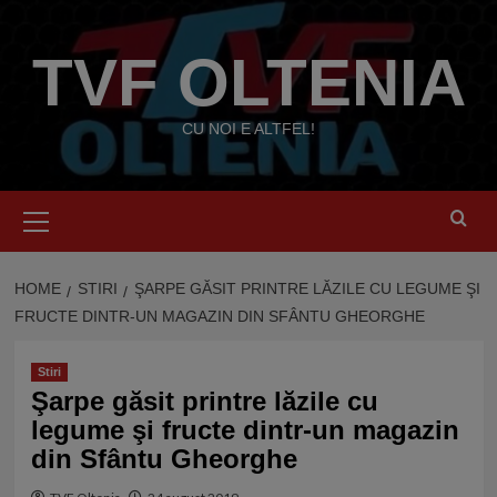
Skip
to
TVF OLTENIA
content
CU NOI E ALTFEL!
Primary
Menu
HOME
STIRI
ŞARPE GĂSIT PRINTRE LĂZILE CU LEGUME ŞI
FRUCTE DINTR-UN MAGAZIN DIN SFÂNTU GHEORGHE
Stiri
Şarpe găsit printre lăzile cu
legume şi fructe dintr-un magazin
din Sfântu Gheorghe