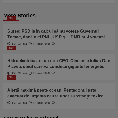
More Stories
Stiri
Surse: PSD ia în calcul să nu voteze Guvernul
Tomac, dacă nici PNL, USR şi UDMR nu-l votează
TVF Oltenia
12 iunie 2026
0
Stiri
Hidroelectrica are un nou CEO. Cine este Iulius-Dan
Plaveti, omul care va conduce gigantul energetic
TVF Oltenia
12 iunie 2026
0
Stiri
Alertă maximă peste ocean. Pentagonul este
evacuat de urgența cauza unor substanțe toxice
TVF Oltenia
12 iunie 2026
0