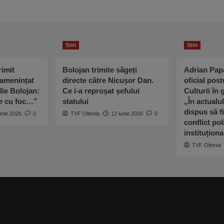
Stiri
Stiri
imit
Bolojan trimite săgeți
Adrian Pap
 amenințat
directe către Nicușor Dan.
oficial post
lie Bolojan:
Ce i-a reproșat șefului
Culturii în
ne cu foc…”
statului
„În actualu
dispus să fi
unie 2026
0
TVF Oltenia
12 iunie 2026
0
conflict poli
instituționa
TVF Oltenia