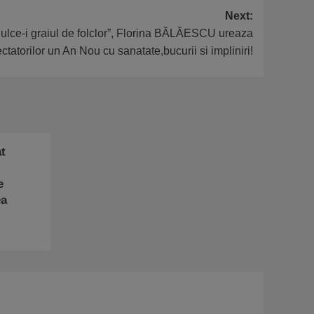
Next:
ulce-i graiul de folclor”, Florina BĂLĂESCU ureaza
ectatorilor un An Nou cu sanatate,bucurii si impliniri!
t
e
ea