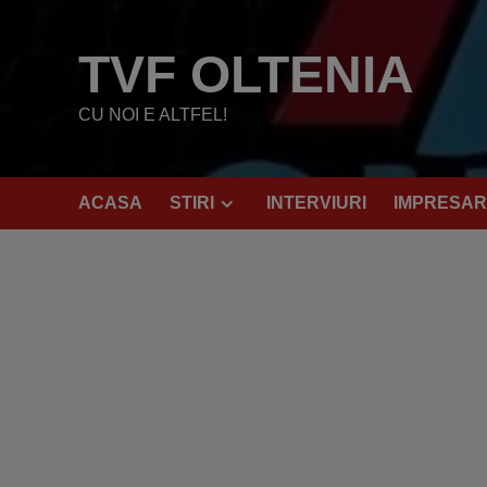
Skip
to
TVF OLTENIA
content
CU NOI E ALTFEL!
ACASA
STIRI
INTERVIURI
IMPRESAR