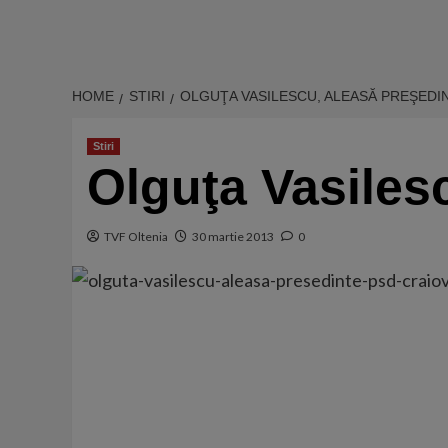
HOME
STIRI
OLGUŢA VASILESCU, ALEASĂ PREŞEDI
Stiri
Olguţa Vasiles
TVF Oltenia
30 martie 2013
0