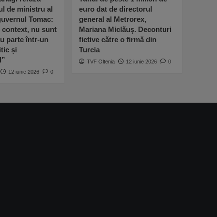
ul de ministru al
euro dat de directorul
 guvernul Tomac:
general al Metrorex,
l context, nu sunt
Mariana Miclăuș. Deconturi
u parte într-un
fictive către o firmă din
tic și
Turcia
l”
TVF Oltenia
12 iunie 2026
0
12 iunie 2026
0