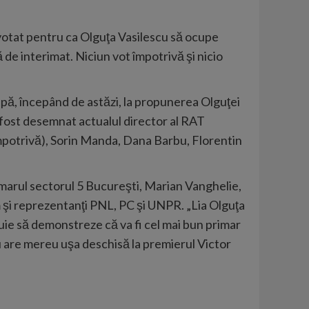
 votat pentru ca Olguţa Vasilescu să ocupe
 de interimat. Niciun vot împotrivă şi nicio
pă, începând de astăzi, la propunerea Olguţei
 fost desemnat actualul director al RAT
împotrivă), Sorin Manda, Dana Barbu, Florentin
rimarul sectorul 5 Bucureşti, Marian Vanghelie,
m şi reprezentanţi PNL, PC şi UNPR. „Lia Olguţa
buie să demonstreze că va fi cel mai bun primar
scu are mereu uşa deschisă la premierul Victor