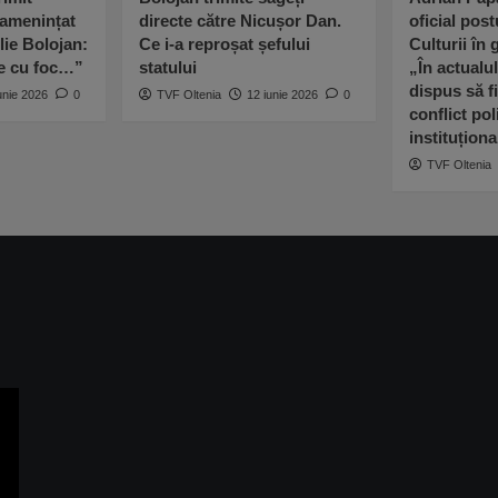
 amenințat
directe către Nicușor Dan.
oficial post
lie Bolojan:
Ce i-a reproșat șefului
Culturii în
ne cu foc…”
statului
„În actualu
dispus să fi
unie 2026
0
TVF Oltenia
12 iunie 2026
0
conflict poli
instituționa
TVF Oltenia