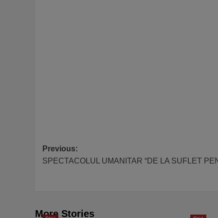
Post
Previous:
SPECTACOLUL UMANITAR “DE LA SUFLET PE
navigation
More Stories