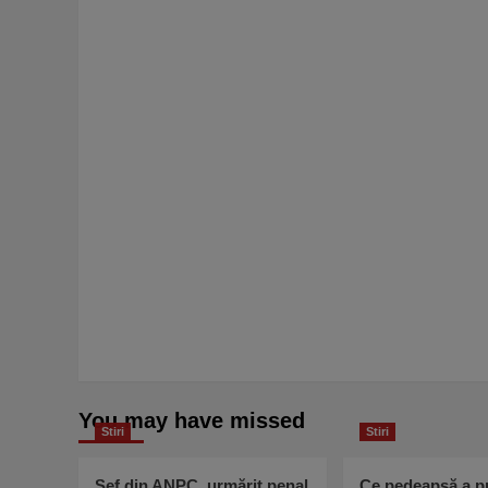
You may have missed
Stiri
Stiri
Șef din ANPC, urmărit penal
Ce pedeapsă a pr