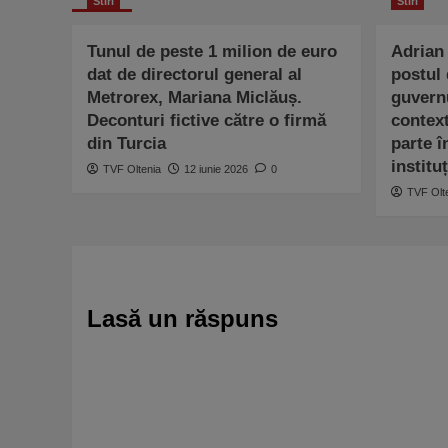
Stiri
Stiri
Tunul de peste 1 milion de euro
Adrian 
dat de directorul general al
postul 
Metrorex, Mariana Miclăuș.
guvern
Deconturi fictive către o firmă
context
din Turcia
parte î
institu
TVF Oltenia
12 iunie 2026
0
TVF Olt
Lasă un răspuns