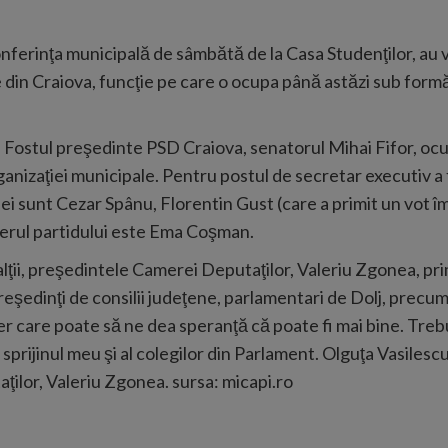
onferinţa municipală de sâmbătă de la Casa Studenţilor, au
 din Craiova, funcţie pe care o ocupa până astăzi sub formă
Fostul preşedinte PSD Craiova, senatorul Mihai Fifor, ocu
ganizaţiei municipale. Pentru postul de secretar executiv a
iei sunt Cezar Spânu, Florentin Gust (care a primit un vot 
ierul partidului este Ema Coşman.
 alţii, preşedintele Camerei Deputaţilor, Valeriu Zgonea, p
eşedinţi de consilii judeţene, parlamentari de Dolj, precu
der care poate să ne dea speranţă că poate fi mai bine. Tre
eu sprijinul meu şi al colegilor din Parlament. Olguţa Vasile
ţilor, Valeriu Zgonea. sursa: micapi.ro