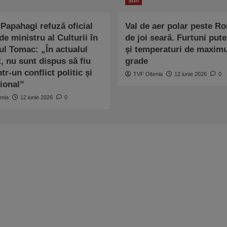
Stiri
Papahagi refuză oficial
Val de aer polar peste R
de ministru al Culturii în
de joi seară. Furtuni pute
ul Tomac: „În actualul
şi temperaturi de maxim
, nu sunt dispus să fiu
grade
ntr-un conflict politic și
TVF Oltenia
12 iunie 2026
0
țional”
enia
12 iunie 2026
0