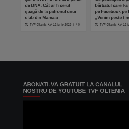
de DNA. Cât ar fi cerut
bărbatul care l-a
șpagă de la patronul unui
pe Facebook pe I
club din Mamaia
„Venim peste ti
TVF Oltenia
12 iunie 2026
0
TVF Oltenia
12 i
ABONATI-VA GRATUIT LA CANALUL
NOSTRU DE YOUTUBE TVF OLTENIA
Player
video