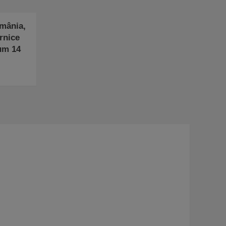
omânia,
rnice
um 14